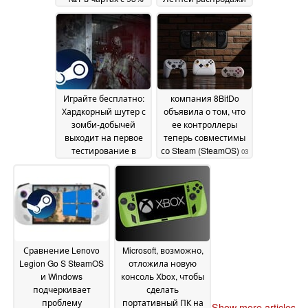
положительных
2025
07 July 2025
отзывов
07 July 2025
Играйте бесплатно:
компания 8BitDo
Хардкорный шутер с
объявила о том, что
зомби-добычей
ее контроллеры
выходит на первое
теперь совместимы
тестирование в
со Steam (SteamOS)
03
Steam
05 July 2025
July 2025
Сравнение Lenovo
Microsoft, возможно,
Legion Go S SteamOS
отложила новую
и Windows
консоль Xbox, чтобы
подчеркивает
сделать
проблему
портативный ПК на
Show more articles