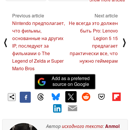
использования
базе Windows
фоновых ресурсов
конкурентоспособным
последней
со SteamOS
Previous article
Next article
27 June 2025
30 May 2025
Nintendo предполагает,
Не всегда это должен
что фильмы,
быть Pro: Lenovo
основанные на других
Legion 5 15
⟨
⟩
IP, последуют за
предлагает
фильмами о The
практически все, что
Legend of Zelda и Super
нужно геймерам
Mario Bros
Add as a preferred
source on Google
Автор
исходного текста
:
Anmol