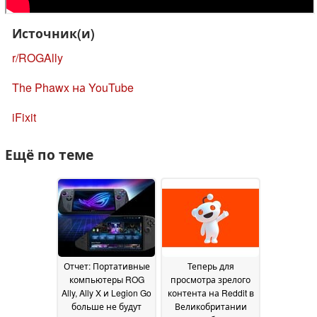
Источник(и)
r/ROGAlly
The Phawx на YouTube
iFixit
Ещё по теме
Отчет: Портативные
Теперь для
компьютеры ROG
просмотра зрелого
Ally, Ally X и Legion Go
контента на Reddit в
больше не будут
Великобритании