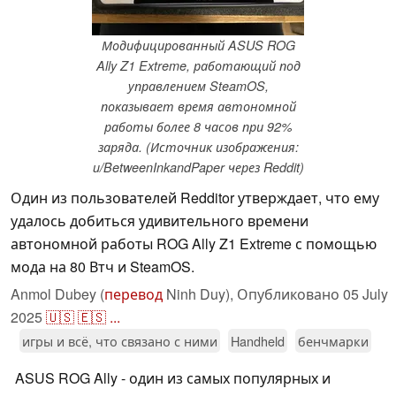
Модифицированный ASUS ROG
Ally Z1 Extreme, работающий под
управлением SteamOS,
показывает время автономной
работы более 8 часов при 92%
заряда. (Источник изображения:
u/BetweenInkandPaper через Reddit)
Один из пользователей Redditor утверждает, что ему
удалось добиться удивительного времени
автономной работы ROG Ally Z1 Extreme с помощью
мода на 80 Втч и SteamOS.
Anmol Dubey (
перевод
Ninh Duy),
Опубликовано
05 July
2025
🇺🇸
🇪🇸
...
игры и всё, что связано с ними
Handheld
бенчмарки
ASUS ROG Ally - один из самых популярных и