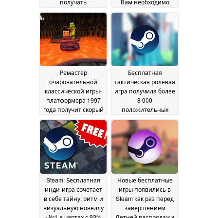
получать
Вам необходимо
обновления
загрузить селфи или
драйверов
удостоверение
24 February
личности
2026
15 July 2025
Ремастер
Бесплатная
очаровательной
тактическая ролевая
классической игры-
игра получила более
платформера 1997
8 000
года получит скорый
положительных
релиз в Steam
оценок за три дня
09 July
после запуска в
2025
Steam
08 July 2025
Steam: Бесплатная
Новые бесплатные
инди-игра сочетает
игры появились в
в себе тайну, ритм и
Steam как раз перед
визуальную новеллу
завершением
- №1 в чартах с 93%
Летней распродажи