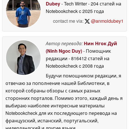
Dubey
- Tech Writer
- 204 статей на
Notebookcheck
c 2025 года
contact me via:
@anmoldubey1
Автор перевода:
Нин Нгок Дуй
(Ninh Ngoc Duy)
- Помощник
редакции
- 816412 статей на
Notebookcheck
c 2008 года
Будучи помощником редакции, я
отвечаю за пополнение нашей Библиотеки, в
которой собраны обзоры с самых разных
сторонних порталов. Помимо этого, каждый день я
выбираю наиболее интересные материалы
Notebookcheck для их последующего перевода на
французский, испанский, португальский,
нидерландский и другие языки.