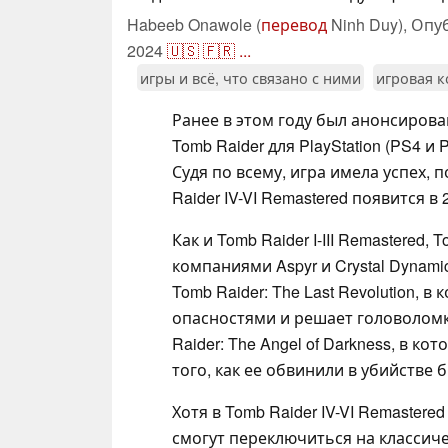
Habeeb Onawole (
перевод
Ninh Duy),
Опу
2024
🇺🇸
🇫🇷
...
игры и всё, что связано с ними
игровая к
Ранее в этом году был анонсирова
Tomb Raider для PlayStation (PS4 и P
Судя по всему, игра имела успех, 
Raider IV-VI Remastered появится в 
Как и Tomb Raider I-III Remastered,
компаниями Aspyr и Crystal Dynam
Tomb Raider: The Last Revolution, 
опасностями и решает головоломки
Raider: The Angel of Darkness, в к
того, как ее обвинили в убийстве 
Хотя в Tomb Raider IV-VI Remaster
смогут переключиться на классиче