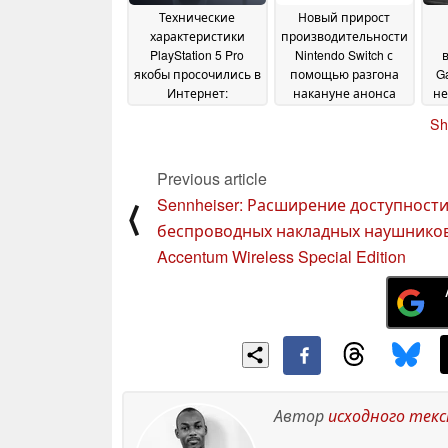
Технические
Новый прирост
характеристики
производительности
PlayStation 5 Pro
Nintendo Switch с
якобы просочились в
помощью разгона
G
Интернет:
накануне анонса
н
подтверждено
Switch 2, о котором
Sh
наличие 8-ядерного
ходят слухи
30 October
процессора Zen 2 и
2024
16 ГБ памяти GDDR6
Previous article
03 November 2024
Sennheiser: Расширение доступност
⟨
беспроводных накладных наушнико
Accentum Wireless Special Edition
Автор
исходного тек