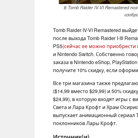
В Tomb Raider IV-VI Remastered по
изобра
Tomb Raider IV-VI Remastered выйде
после выхода Tomb Raider I-III Rem
PS5
(сейчас ее можно приобрести 
и Nintendo Switch. Собственно гов
заказа в Nintendo eShop, PlayStation
получите 10% скидку, если оформи
Все три магазина также предлагают 
($14,99 вместо $29,99) и 50% скидку 
$24,99), в которую входят игры с в
Света и Лара Крофт и Храм Осириса
выпускает анимационный сериал To
поклонников Лары Крофт.
Источник(и)