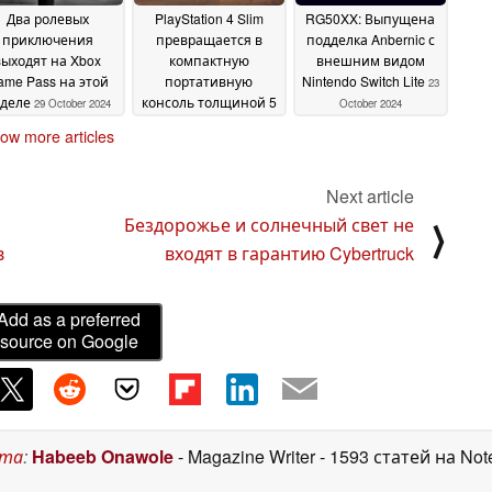
Два ролевых
PlayStation 4 Slim
RG50XX: Выпущена
приключения
превращается в
подделка Anbernic с
выходят на Xbox
компактную
внешним видом
ame Pass на этой
портативную
Nintendo Switch Lite
23
еделе
консоль толщиной 5
29 October 2024
October 2024
сантиметров (1,97
ow more articles
дюйма)
28 October 2024
Next article
и
Бездорожье и солнечный свет не
⟩
в
входят в гарантию Cybertruck
Add as a preferred
source on Google
ста
:
Habeeb Onawole
- Magazine Writer
- 1593 статей на No