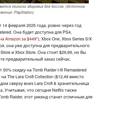
явятся полоски здоровья для боссов. (Источник
жения: PlayStation)
т 14 февраля 2025 года, ровно через год
astered. Она будет доступна для PS4,
на Amazon за $449
), Xbox One, Xbox Series S/X
оря, она уже доступна для предварительного
 Store и Xbox Store. Она стоит $29,99, но Вы
те предварительный заказ сейчас.
50% скидку на Tomb Raider I-III Remastered
на The Lara Croft Collection ($12,49 вместо
идом сверху вниз Lara Croft & хранительница
. Учитывая, что сегодня Netflix также
mb Raider, этот уикенд станет отличным для