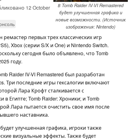
В Tomb Raider IV-VI Remastered
бликовано
12 October
будет улучшенная графика и
новые возможности. (Источник
онсоль
изображения: Nintendo)
н ремастер первых трех классических игр
S5), Xbox (серии S/X и One) и Nintendo Switch.
поскольку сегодня было объявлено, что Tomb
2025 году.
 Tomb Raider IV-VI Remastered был разработан
ics. Три последние игры гексалогии включают
в которой Лара Крофт сталкивается с
 в Египте; Tomb Raider: Хроники; и Tomb
оторой Лара пытается очистить свое имя после
бывшего наставника.
ed будет улучшенная графика, игроки также
ские визуальные эффекты. Также будет