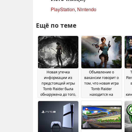
PlayStation
,
Nintendo
Ещё по теме
Новая утечка
Объявление о
T
информации из
вакансии говорит о
Rem
предстоящей игры
том, что новая игра
Tomb Raider была
Tomb Raider
обнаружена до того,
находится на
ки
как ее удалили
поздних стадиях
с
23 June
разработки
по
2025
19 May 2025