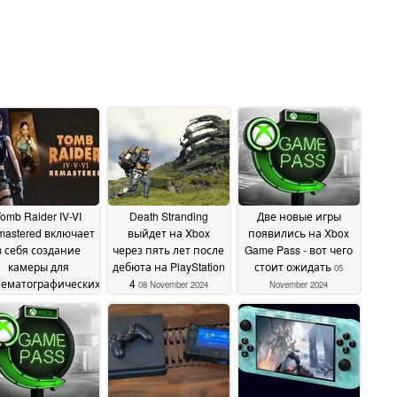
omb Raider IV-VI
Death Stranding
Две новые игры
astered включает
выйдет на Xbox
появились на Xbox
в себя создание
через пять лет после
Game Pass - вот чего
камеры для
дебюта на PlayStation
стоит ожидать
05
нематографических
4
08 November 2024
November 2024
ъемок во время
летов
28 January 2025