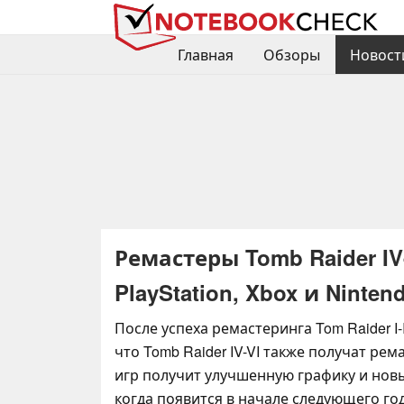
Главная
Обзоры
Новост
Ремастеры Tomb Raider IV
PlayStation, Xbox и Ninten
После успеха ремастеринга Tom Raider I-
что Tomb Raider IV-VI также получат ре
игр получит улучшенную графику и нов
когда появится в начале следующего год