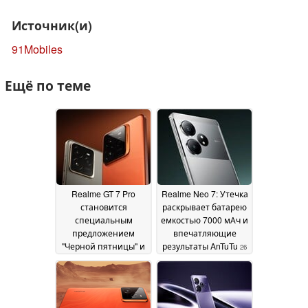
Источник(и)
91Mobiles
Ещё по теме
Realme GT 7 Pro
Realme Neo 7: Утечка
становится
раскрывает батарею
специальным
емкостью 7000 мАч и
предложением
впечатляющие
"Черной пятницы" и
результаты AnTuTu
26
выходит в продажу в
November 2024
2024 году
27 November
2024