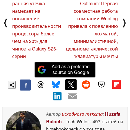
ранняя утечка
Optimum: Первая
намекает на
совместная работа
повышение
компании Wooting
⟨
⟩
производительности
привела к появлению
процессора более
лохматой,
чем на 20% для
минималистичной,
чипсета Galaxy S26-
цельнометаллической
серии
"клавиатуры мечты
Add as a preferred
source on Google
Автор
исходного текста
:
Huzefa
Baloch
- Tech Writer
- 497 статей на
Notebookcheck
c 2024 года