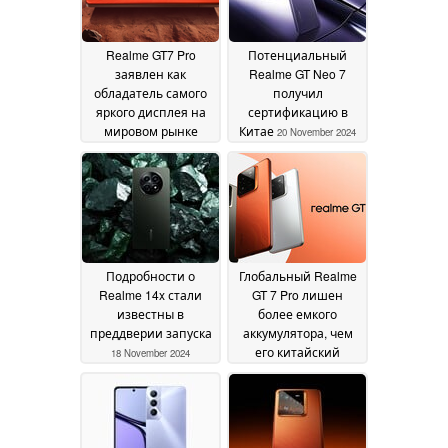
Realme GT7 Pro
Потенциальный
заявлен как
Realme GT Neo 7
обладатель самого
получил
яркого дисплея на
сертификацию в
мировом рынке
Китае
20 November 2024
смартфонов
20
November 2024
Подробности о
Глобальный Realme
Realme 14x стали
GT 7 Pro лишен
известны в
более емкого
преддверии запуска
аккумулятора, чем
его китайский
18 November 2024
аналог
17 November 2024