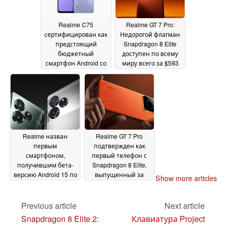
Realme C75
Realme GT 7 Pro:
сертифицирован как
Недорогой флагман
предстоящий
Snapdragon 8 Elite
бюджетный
доступен по всему
смартфон Android со
миру всего за $593
значительным
через импорт
12
обновлением
November 2024
аккумулятора
15
November 2024
Realme назван
Realme GT 7 Pro
первым
подтвержден как
смартфоном,
первый телефон с
получившим бета-
Snapdragon 8 Elite,
версию Android 15 по
выпущенный за
Show more articles
всему миру
пределами Китая
09 November
05
2024
November 2024
Previous article
Next article
Snapdragon 8 Elite 2:
Клавиатура Project