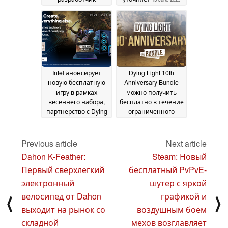
стремится
доработать игру
перед релизом
26 July
2025
Intel анонсирует
Dying Light 10th
новую бесплатную
Anniversary Bundle
игру в рамках
можно получить
весеннего набора,
бесплатно в течение
партнерство с Dying
ограниченного
Light
времени
03 May 2025
29 January 2025
Previous article
Next article
Dahon K-Feather:
Steam: Новый
Первый сверхлегкий
бесплатный PvPvE-
электронный
шутер с яркой
велосипед от Dahon
графикой и
⟨
⟩
выходит на рынок со
воздушным боем
складной
мехов возглавляет