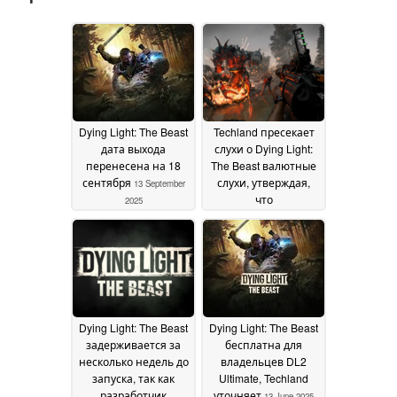
Dying Light: The Beast
Techland пресекает
дата выхода
слухи о Dying Light:
перенесена на 18
The Beast валютные
сентября
слухи, утверждая,
13 September
что
2025
микротранзакции не
в игре
28 July 2025
Dying Light: The Beast
Dying Light: The Beast
задерживается за
бесплатна для
несколько недель до
владельцев DL2
запуска, так как
Ultimate, Techland
разработчик
уточняет
13 June 2025