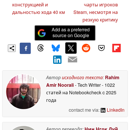
конструкцией и
чарты игроков
дальностью хода 40 км
Steam, несмотря на
резкую критику
Add as a preferred
source on Google
Автор
исходного текста
:
Rahim
Amir Noorali
- Tech Writer
- 1022
статей на Notebookcheck
c 2025
года
contact me via:
LinkedIn
Автор перевода:
Нин Нгок Дуй