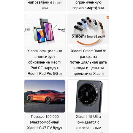
направлении
ограниченную
31 July
серию смартфона
2024
POCO F6
30 July 2024
Xiaomi официально
Xiaomi Smart Band 9:
анонсирует
раскрыты
обновление Redmi
потенциальная дата
Pad SE наряду с
выхода и цены на
Redmi Pad Pro 5G
преемника Xiaomi
30
Smart Band 8 в мире
July 2024
30 July 2024
Первые 100 000
Xiaomi 15 Ultra
электромобилей
ожидается с
Xiaomi SU7 EV будут
колоссальным