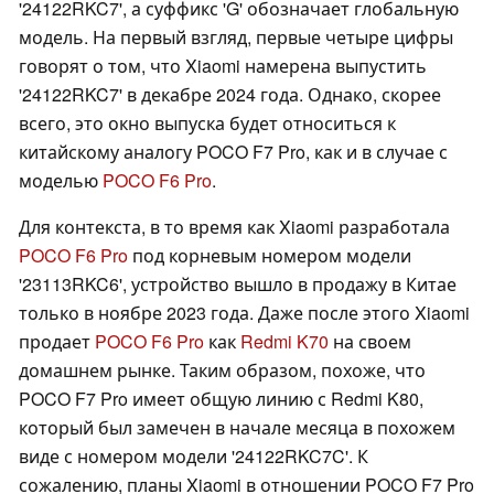
'24122RKC7', а суффикс 'G' обозначает глобальную
модель. На первый взгляд, первые четыре цифры
говорят о том, что Xiaomi намерена выпустить
'24122RKC7' в декабре 2024 года. Однако, скорее
всего, это окно выпуска будет относиться к
китайскому аналогу POCO F7 Pro, как и в случае с
моделью
POCO F6 Pro
.
Для контекста, в то время как Xiaomi разработала
POCO F6 Pro
под корневым номером модели
'23113RKC6', устройство вышло в продажу в Китае
только в ноябре 2023 года. Даже после этого Xiaomi
продает
POCO F6 Pro
как
Redmi K70
на своем
домашнем рынке. Таким образом, похоже, что
POCO F7 Pro имеет общую линию с Redmi K80,
который был замечен в начале месяца в похожем
виде с номером модели '24122RKC7C'. К
сожалению, планы Xiaomi в отношении POCO F7 Pro