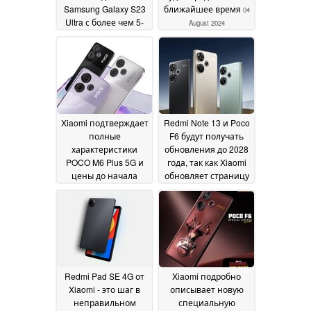
Samsung Galaxy S23
ближайшее время
04
Ultra с более чем 5-
August 2024
кратным оптическим
зумом
05 August 2024
Xiaomi подтверждает
Redmi Note 13 и Poco
полные
F6 будут получать
характеристики
обновления до 2028
POCO M6 Plus 5G и
года, так как Xiaomi
цены до начала
обновляет страницу
продаж
официальной
02 August 2024
политики поддержки
01 August 2024
Redmi Pad SE 4G от
Xiaomi подробно
Xiaomi - это шаг в
описывает новую
неправильном
специальную