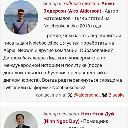
Автор
исходного текста
:
Алекс
Элдерсон (Alex Alderson)
- Автор
материалов
- 15145 статей на
Notebookcheck
c 2018 года
Прежде, чем начать переводить и
писать для Notebookcheck, я успел поработать на
Apple, Neowin и другие компании. Образование?
Диплом бакалавра Лидского университета по
международной истории и политике (после
дополнительного обучения превращённый в
диплом юриста). Всегда рад перекинуться словцом в
Twitter или на форуме Notebookcheck!
contact me via:
@aldersonaj
,
Bluesky
Автор перевода:
Нин Нгок Дуй
(Ninh Ngoc Duy)
- Помощник