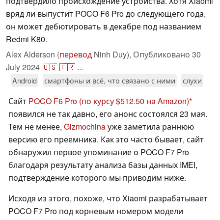
подтвердило происхождение устройства. Хотя Xiaomi
вряд ли выпустит POCO F6 Pro до следующего года,
он может дебютировать в декабре под названием
Redmi K80.
Alex Alderson (
перевод
Ninh Duy),
Опубликовано
30
July 2024
🇺🇸
🇫🇷
...
Android
смартфоны и всё, что связано с ними
слухи
Сайт
POCO F6 Pro
(по курсу $512.50 на Amazon)
появился не так давно, его анонс состоялся 23 мая.
Тем не менее,
Gizmochina
уже заметила раннюю
версию его преемника. Как это часто бывает, сайт
обнаружил первое упоминание о POCO F7 Pro
благодаря результату анализа базы данных IMEI,
подтверждение которого мы приводим ниже.
Исходя из этого, похоже, что Xiaomi разрабатывает
POCO F7 Pro под корневым номером модели