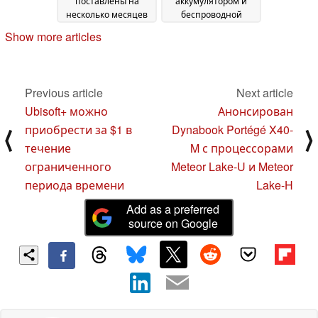
поставлены на
аккумулятором и
несколько месяцев
беспроводной
раньше, чем
зарядкой
Show more articles
прогнозировалось
мощностью 80 Вт
30
26
July 2024
July 2024
Previous article
Next article
Ubisoft+ можно
Анонсирован
приобрести за $1 в
Dynabook Portégé X40-
⟨
⟩
течение
M с процессорами
ограниченного
Meteor Lake-U и Meteor
периода времени
Lake-H
Add as a preferred
source on Google