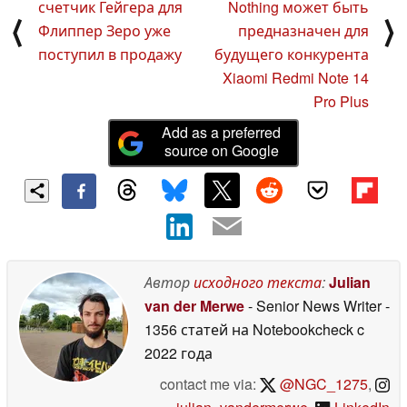
счетчик Гейгера для
Nothing может быть
⟨
⟩
Флиппер Зеро уже
предназначен для
поступил в продажу
будущего конкурента
Xiaomi Redmi Note 14
Pro Plus
Add as a preferred
source on Google
Автор
исходного текста
:
Julian
van der Merwe
- Senior News Writer
-
1356 статей на Notebookcheck
c
2022 года
contact me via:
@NGC_1275
,