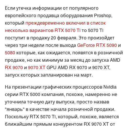
Если утечка информации от популярного
европейского продавца оборудования Proshop,
который
преждевременно включил в список
несколько вариантов RTX 5070 Ti
то 5070 Ti
поступит в продажу 20 февраля. Это произойдет
через три недели после выхода
GeForce RTX 5090
и
5080
которые, как ожидается, появятся в розничной
продаже, но как минимум за месяц до запуска AMD
RX 9070
и
9070 XT
GPU AMD RX 9070 и 9070 XT,
запуск которых запланирован на март.
На презентации графических процессоров Nvidia
серии RTX 5000 компания, похоже, намеренно не
уточнила точную дату выпуска, просто назвав
"январь" в качестве начала розничной продажи.
Поскольку RTX 5070 Ti, который, похоже, является
ближайшим прямым конкурентом RX 9070 XT от