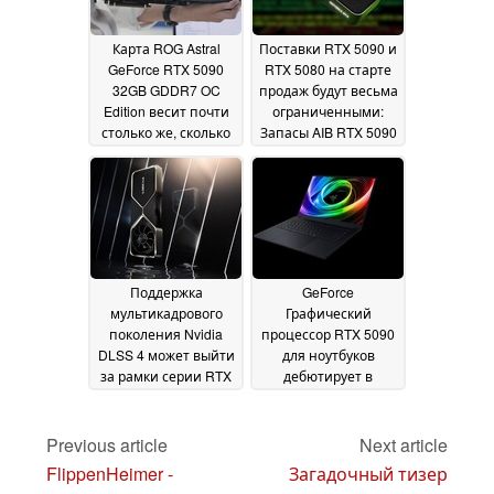
Карта ROG Astral
Поставки RTX 5090 и
GeForce RTX 5090
RTX 5080 на старте
32GB GDDR7 OC
продаж будут весьма
Edition весит почти
ограниченными:
столько же, сколько
Запасы AIB RTX 5090
средний
могут оказаться на
новорожденный
том же уровне, что и
ребенок
RTX 3090
22 January 2025
21 January 2025
Поддержка
GeForce
мультикадрового
Графический
поколения Nvidia
процессор RTX 5090
DLSS 4 может выйти
для ноутбуков
за рамки серии RTX
дебютирует в
50
Geekbench вместе с
21 January 2025
новым Razer Blade
16
Previous article
Next article
21 January 2025
FlippenHeimer -
Загадочный тизер