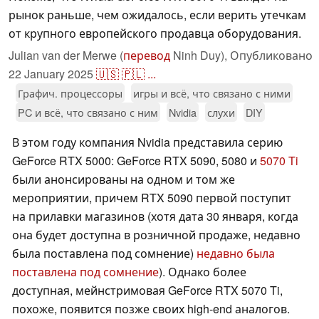
рынок раньше, чем ожидалось, если верить утечкам
от крупного европейского продавца оборудования.
Julian van der Merwe (
перевод
Ninh Duy),
Опубликовано
22 January 2025
🇺🇸
🇵🇱
...
Графич. процессоры
игры и всё, что связано с ними
PC и всё, что связано с ним
Nvidia
слухи
DIY
В этом году компания Nvidia представила серию
GeForce RTX 5000: GeForce RTX 5090, 5080 и
5070 Ti
были анонсированы на одном и том же
мероприятии, причем RTX 5090 первой поступит
на прилавки магазинов (хотя дата 30 января, когда
она будет доступна в розничной продаже, недавно
была поставлена под сомнение)
недавно была
поставлена под сомнение
). Однако более
доступная, мейнстримовая GeForce RTX 5070 Ti,
похоже, появится позже своих high-end аналогов.