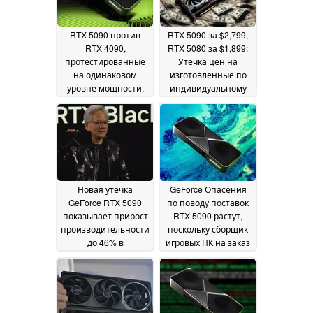
RTX 5090 против
RTX 5090 за $2,799,
RTX 4090,
RTX 5080 за $1,899:
протестированные
Утечка цен на
на одинаковом
изготовленные по
уровне мощности:
индивидуальному
Флагман RTX 50
заказу видеокарты
демонстрирует
Blackwell
24 January 2025
падение
эффективности по
сравнению с
предыдущим
поколением
25 January
Новая утечка
GeForce Опасения
2025
GeForce RTX 5090
по поводу поставок
показывает прирост
RTX 5090 растут,
производительности
поскольку сборщик
до 46% в
игровых ПК на заказ
синтетических
называет его
бенчмарках
"худшим"
22 January
22 January 2025
2025