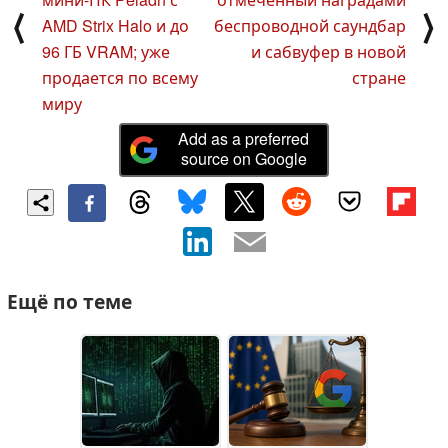
⟨
⟩
AMD Strix Halo и до
беспроводной саундбар
96 ГБ VRAM; уже
и сабвуфер в новой
продается по всему
стране
миру
Add as a preferred
source on Google
Ещё по теме