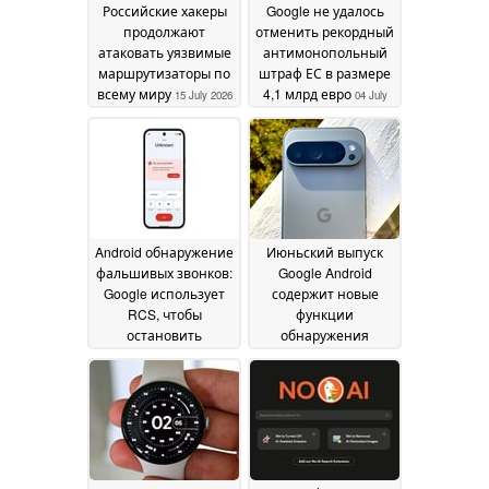
Российские хакеры
Google не удалось
продолжают
отменить рекордный
атаковать уязвимые
антимонопольный
маршрутизаторы по
штраф ЕС в размере
всему миру
4,1 млрд евро
15 July 2026
04 July
2026
Android обнаружение
Июньский выпуск
фальшивых звонков:
Google Android
Google использует
содержит новые
RCS, чтобы
функции
остановить
обнаружения
мошенников с
мошенников и
искусственным
расширенную
интеллектом
поддержку AirDrop
03 June
03
2026
June 2026