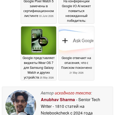
Google Pixel Watch 5
На конференции
замечены в
Google I/O AI может
сертификационном
появиться
листинге
неожиданный
03 June 2026
победитель:
DuckDuckGo
01 June
2026
Google представляет
Google отвечает на
виджеты Wear OS 7
опасения, что с
для Samsung Galaxy
Поиском покончено
Watch и других
21 May 2026
устройств
25 May 2026
Автор
исходного текста
:
Anubhav Sharma
- Senior Tech
Writer
- 1810 статей на
Notebookcheck
c 2024 года