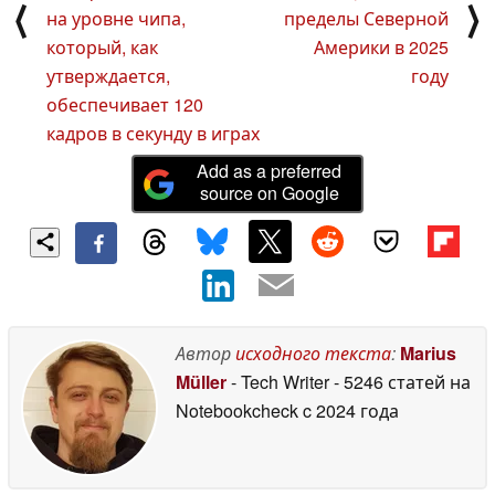
⟨
⟩
на уровне чипа,
пределы Северной
который, как
Америки в 2025
утверждается,
году
обеспечивает 120
кадров в секунду в играх
Add as a preferred
source on Google
Автор
исходного текста
:
Marius
Müller
- Tech Writer
- 5246 статей на
Notebookcheck
c 2024 года