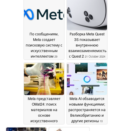
поддержку более 2
000 видеоигр
31
January 2025
По сообщениям,
Разборка Meta Quest
Meta создает
3S показывает
поисковую систему с
внутреннюю
искусственным
взаимозаменяемость
интеллектом
с Quest 2
29
21 October 2024
October 2024
Meta представляет
Meta AI обзаводится
OMat24: поиск
новыми функциями;
материалов на
распространяется на
основе
Великобританию и
искусственного
другие регионы
10
интеллекта с
October 2024