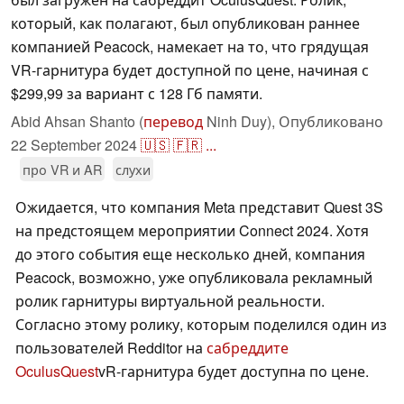
который, как полагают, был опубликован раннее
компанией Peacock, намекает на то, что грядущая
VR-гарнитура будет доступной по цене, начиная с
$299,99 за вариант с 128 Гб памяти.
Abid Ahsan Shanto (
перевод
Ninh Duy),
Опубликовано
22 September 2024
🇺🇸
🇫🇷
...
про VR и AR
слухи
Ожидается, что компания Meta представит Quest 3S
на предстоящем мероприятии Connect 2024. Хотя
до этого события еще несколько дней, компания
Peacock, возможно, уже опубликовала рекламный
ролик гарнитуры виртуальной реальности.
Согласно этому ролику, которым поделился один из
пользователей Redditor на
сабреддите
OculusQuest
vR-гарнитура будет доступна по цене.