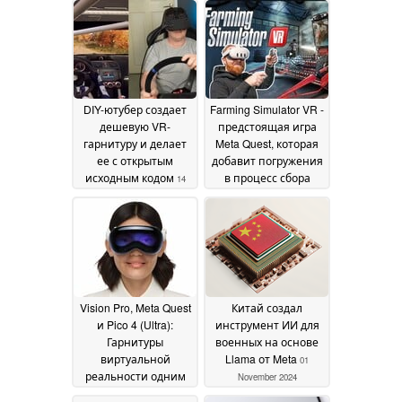
DIY-ютубер создает
Farming Simulator VR -
дешевую VR-
предстоящая игра
гарнитуру и делает
Meta Quest, которая
ее с открытым
добавит погружения
исходным кодом
в процесс сбора
14
урожая
October 2025
31 January 2025
Vision Pro, Meta Quest
Китай создал
и Pico 4 (Ultra):
инструмент ИИ для
Гарнитуры
военных на основе
виртуальной
Llama от Meta
01
реальности одним
November 2024
махом получили