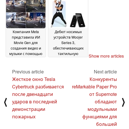
открытым исходным
кодом
20 October 2024
Компания Meta
Дебют носимых
представила ИИ
устройств Woojer
Movie Gen для
Series 3,
создания видео и
обеспечивающих
музыки с помощью
тактильную
Show more articles
текстовых подсказок,
обратную связь с
чтобы помочь
игровым процессом
кинематографистам
Meta Quest 3S
Previous article
Next article
28
сэкономить время и
September 2024
Жесткое окно Tesla
Конкуренты
деньги
06 October 2024
Cybertruck разбивается
reMarkable Paper Pro
после двенадцати
от Supernote
⟨
⟩
ударов в последней
обладают
демонстрации
модульными
пожарных
функциями для
большей