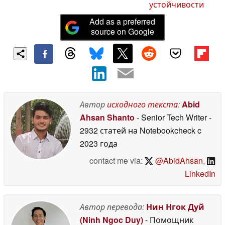
устойчивости
Add as a preferred
source on Google
Автор
исходного текста
:
Abid
Ahsan Shanto
- Senior Tech Writer
-
2932 статей на Notebookcheck
c
2023 года
contact me via:
@AbidAhsan
,
LinkedIn
Автор перевода:
Нин Нгок Дуй
(Ninh Ngoc Duy)
- Помощник