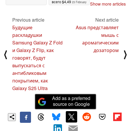
всего $4,49
23 February
Show more articles
2025
Previous article
Next article
Будущие
Asus представляет
раскладушки
мышь с
Samsung Galaxy Z Fold
ароматическим
и Galaxy Z Flip, как
дозатором
⟨
⟩
говорят, будут
выпускаться с
антибликовым
покрытием, как
Galaxy S25 Ultra
Add as a preferred
source on Google