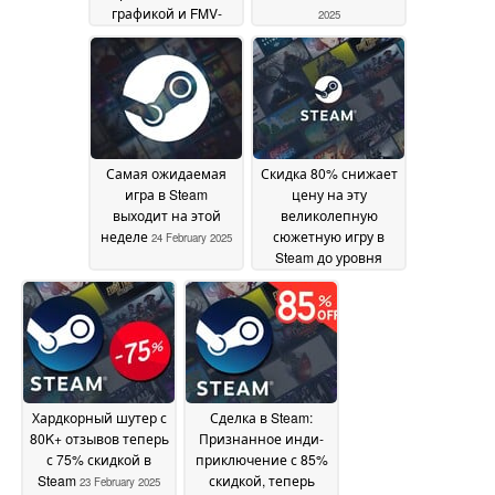
графикой и FMV-
2025
сценами
24 February
2025
Самая ожидаемая
Скидка 80% снижает
игра в Steam
цену на эту
выходит на этой
великолепную
неделе
сюжетную игру в
24 February 2025
Steam до уровня
ниже $4
24 February 2025
Хардкорный шутер с
Сделка в Steam:
80K+ отзывов теперь
Признанное инди-
с 75% скидкой в
приключение с 85%
Steam
скидкой, теперь
23 February 2025