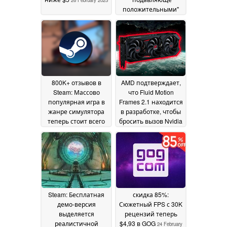
положительными"
отзывами
опускается ниже
отметки в $2
26
February 2025
800K+ отзывов в
AMD подтверждает,
Steam: Массово
что Fluid Motion
популярная игра в
Frames 2.1 находится
жанре симулятора
в разработке, чтобы
теперь стоит всего
бросить вызов Nvidia
$3 с 73% скидкой
Smooth Motion:
26
Лучшее качество
February 2025
изображения,
никаких новых
требований к
оборудованию
25
February 2025
Steam: Бесплатная
скидка 85%:
демо-версия
Сюжетный FPS с 30K
выделяется
рецензий теперь
реалистичной
$4,93 в GOG
24 February