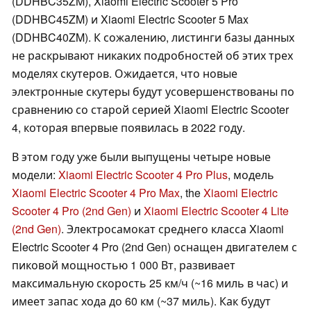
(DDHBC35ZM), Xiaomi Electric Scooter 5 Pro
(DDHBC45ZM) и Xiaomi Electric Scooter 5 Max
(DDHBC40ZM). К сожалению, листинги базы данных
не раскрывают никаких подробностей об этих трех
моделях скутеров. Ожидается, что новые
электронные скутеры будут усовершенствованы по
сравнению со старой серией Xiaomi Electric Scooter
4, которая впервые появилась в 2022 году.
В этом году уже были выпущены четыре новые
модели:
Xiaomi Electric Scooter 4 Pro Plus
, модель
Xiaomi Electric Scooter 4 Pro Max
, the
Xiaomi Electric
Scooter 4 Pro (2nd Gen)
и
Xiaomi Electric Scooter 4 Lite
(2nd Gen)
. Электросамокат среднего класса Xiaomi
Electric Scooter 4 Pro (2nd Gen) оснащен двигателем с
пиковой мощностью 1 000 Вт, развивает
максимальную скорость 25 км/ч (~16 миль в час) и
имеет запас хода до 60 км (~37 миль). Как будут