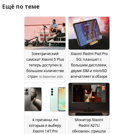
Ещё по теме
Электрический
Xiaomi Redmi Pad Pro
самокат Xiaomi 5 Plus
5G: планшет с
теперь доступен в
большим дисплеем,
большем количестве
двумя SIM и microSD
стран
впечатляет в обзоре
18 September 2025
30 September 2024
4 причины, по
Монитор Xiaomi
которым я выберу
Redmi A27U
Xiaomi 14T Pro
обновлен, пришли