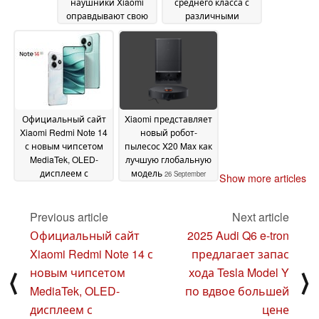
наушники Xiaomi
среднего класса с
оправдывают свою
различными
бюджетную цену
обновлениями по
благодаря
сравнению со
поддержке ANC и
старшей моделью
HyperOS Connect
Redmi Note 13 Pro 5G
27
September 2024
26 September 2024
Официальный сайт
Xiaomi представляет
Xiaomi Redmi Note 14
новый робот-
с новым чипсетом
пылесос X20 Max как
MediaTek, OLED-
лучшую глобальную
дисплеем с
модель
26 September
Show more articles
разрешением 1 200
2024
нит и камерой Sony
LYT-600
Previous article
Next article
26 September
2024
Официальный сайт
2025 Audi Q6 e-tron
Xiaomi Redmi Note 14 с
предлагает запас
новым чипсетом
хода Tesla Model Y
⟨
⟩
MediaTek, OLED-
по вдвое большей
дисплеем с
цене