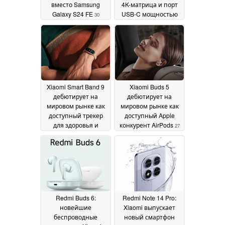
вместо Samsung
4K-матрица и порт
Galaxy S24 FE
USB-C мощностью
30
90 Вт
September 2024
27 September 2024
Xiaomi Smart Band 9
Xiaomi Buds 5
дебютирует на
дебютирует на
мировом рынке как
мировом рынке как
доступный трекер
доступный Apple
для здоровья и
конкурент AirPods
27
фитнеса
27 September
September 2024
2024
Redmi Buds 6:
Redmi Note 14 Pro:
новейшие
Xiaomi выпускает
беспроводные
новый смартфон