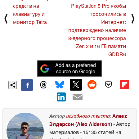
средств на
PlayStation 5 Pro якобы
клавиатуру и
просочились в
⟨
⟩
монитор Tetra
Интернет:
подтверждено наличие
8-ядерного процессора
Zen 2 и 16 ГБ памяти
GDDR6
Add as a preferred
source on Google
Автор
исходного текста
:
Алекс
Элдерсон (Alex Alderson)
- Автор
материалов
- 15135 статей на