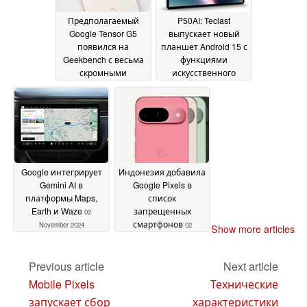
Предполагаемый
P50AI: Teclast
Google Tensor G5
выпускает новый
появился на
планшет Android 15 с
Geekbench с весьма
функциями
скромными
искусственного
показателями
интеллекта
03
03
November 2024
November 2024
Google интегрирует
Индонезия добавила
Gemini AI в
Google Pixels в
платформы Maps,
список
Earth и Waze
запрещенных
02
смартфонов
November 2024
02
Show more articles
November 2024
Previous article
Next article
Mobile Pixels
Технические
запускает сбор
характеристики