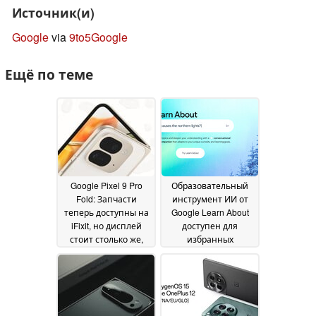
Источник(и)
Google
via
9to5Google
Ещё по теме
Google Pixel 9 Pro
Образовательный
Fold: Запчасти
инструмент ИИ от
теперь доступны на
Google Learn About
iFixit, но дисплей
доступен для
стоит столько же,
избранных
сколько Apple iPhone
пользователей в
16 Pro
США
12 November 2024
12 November 2024