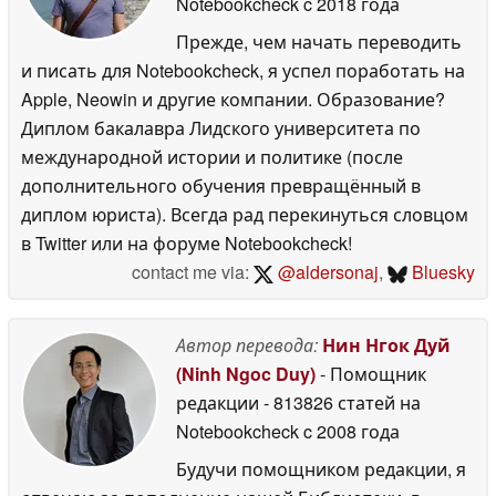
Notebookcheck
c 2018 года
Прежде, чем начать переводить
и писать для Notebookcheck, я успел поработать на
Apple, Neowin и другие компании. Образование?
Диплом бакалавра Лидского университета по
международной истории и политике (после
дополнительного обучения превращённый в
диплом юриста). Всегда рад перекинуться словцом
в Twitter или на форуме Notebookcheck!
contact me via:
@aldersonaj
,
Bluesky
Автор перевода:
Нин Нгок Дуй
(Ninh Ngoc Duy)
- Помощник
редакции
- 813826 статей на
Notebookcheck
c 2008 года
Будучи помощником редакции, я