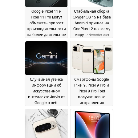
Google Pixel 11 и
Стабильная сборка
Pixel 11 Pro могут
OxygenOS 15 на базе
обменять прирост
Android пришла на
производительности
OnePlus 12 по всему
на более длительное
миру
07 November 2024
время автономной
работы и
улучшенные
тепловые
характеристики
10
November 2024
Случайная утечка
Смартфоны Google
информации об
Pixel 9, Pixel 9 Pro и
искусственном
Pixel 9 Pro Fold
интеллекте Jarvis от
получат новые
Google в веб-
исправления
магазине Chrome
ошибок в
07
ноябрьских
November 2024
обновлениях ПО
07
November 2024