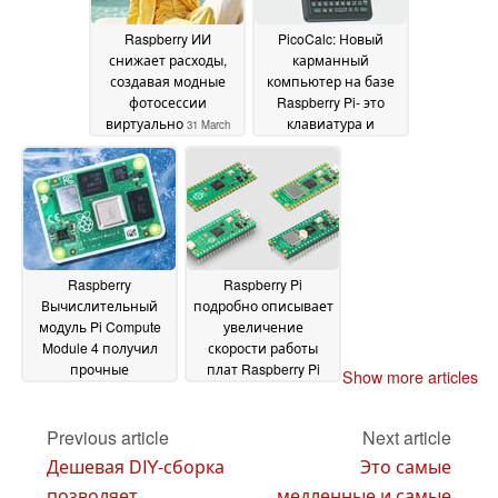
Raspberry ИИ
PicoCalc: Новый
снижает расходы,
карманный
создавая модные
компьютер на базе
фотосессии
Raspberry Pi- это
виртуально
клавиатура и
31 March
встроенный
2025
аккумулятор
14 March
2025
Raspberry
Raspberry Pi
Вычислительный
подробно описывает
модуль Pi Compute
увеличение
Module 4 получил
скорости работы
прочные
плат Raspberry Pi
Show more articles
обновления
Pico с помощью
04 March
нового обновления
2025
Previous article
Next article
27 February 2025
Дешевая DIY-сборка
Это самые
позволяет
медленные и самые