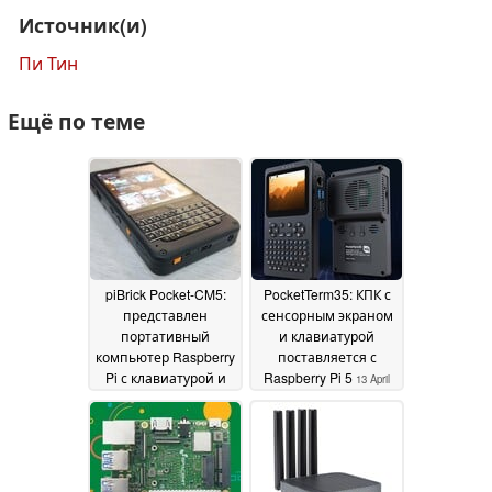
Источник(и)
Пи Тин
Ещё по теме
piBrick Pocket-CM5:
PocketTerm35: КПК с
представлен
сенсорным экраном
портативный
и клавиатурой
компьютер Raspberry
поставляется с
Pi с клавиатурой и
Raspberry Pi 5
13 April
AMOLED-дисплеем
01
2026
June 2026