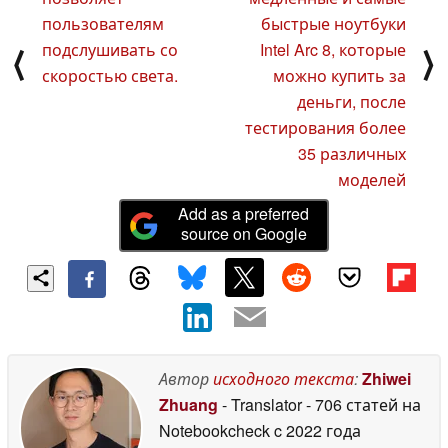
пользователям
быстрые ноутбуки
подслушивать со
Intel Arc 8, которые
⟨
⟩
скоростью света.
можно купить за
деньги, после
тестирования более
35 различных
моделей
Add as a preferred
source on Google
Автор
исходного текста
:
Zhiwei
Zhuang
- Translator
- 706 статей на
Notebookcheck
c 2022 года