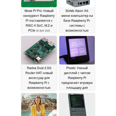
Muse Pi Pro: Новый
Sixfab Alpon X4:
конкурент Raspberry
мини-компьютер на
Pi поставляется с
базе Raspberry Pi-
RISC-V SoC, M.2 и
системы с
PCIe
возможностью
28 April 2025
подключения к 4G
LTE
21 April 2025
Radxa Dual 2.5G
Presto: Умный
Router HAT: новый
дисплей с чипом
аксессуар для
Raspberry Pi
Raspberry Pi с
предлагает игровую
возможностью
площадку для
расширения за счет
экспериментов
15 April
NVMe SSD и 2.5G
2025
Ethernet
16 April 2025