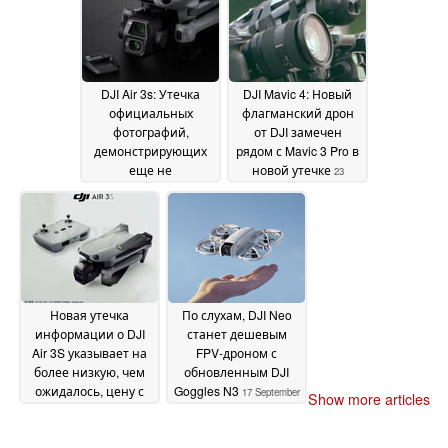
расширенными
дрона
07 October 2024
режимами полета
07
October 2024
DJI Air 3s: Утечка
DJI Mavic 4: Новый
официальных
флагманский дрон
фотографий,
от DJI замечен
демонстрирующих
рядом с Mavic 3 Pro в
еще не
новой утечке
23
представленный
September 2024
дрон, а также новая
дата запуска и
снижение цены
05
October 2024
Новая утечка
По слухам, DJI Neo
информации о DJI
станет дешевым
Air 3S указывает на
FPV-дроном с
более низкую, чем
обновленным DJI
ожидалось, цену с
Goggles N3
17 September
Show more articles
пультами RC-N3 и
2024
RC 2
19 September 2024