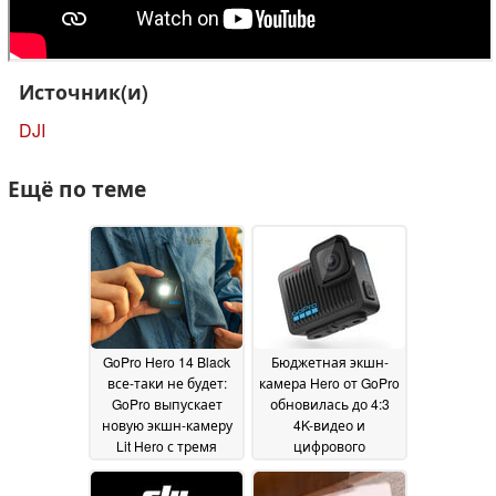
Источник(и)
DJI
Ещё по теме
GoPro Hero 14 Black
Бюджетная экшн-
все-таки не будет:
камера Hero от GoPro
GoPro выпускает
обновилась до 4:3
новую экшн-камеру
4K-видео и
Lit Hero с тремя
цифрового
основными
объектива SuperView
обновлениями по
31 January 2025