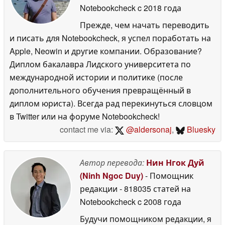
Notebookcheck
c 2018 года
Прежде, чем начать переводить
и писать для Notebookcheck, я успел поработать на
Apple, Neowin и другие компании. Образование?
Диплом бакалавра Лидского университета по
международной истории и политике (после
дополнительного обучения превращённый в
диплом юриста). Всегда рад перекинуться словцом
в Twitter или на форуме Notebookcheck!
contact me via:
@aldersonaj
,
Bluesky
Автор перевода:
Нин Нгок Дуй
(Ninh Ngoc Duy)
- Помощник
редакции
- 818035 статей на
Notebookcheck
c 2008 года
Будучи помощником редакции, я