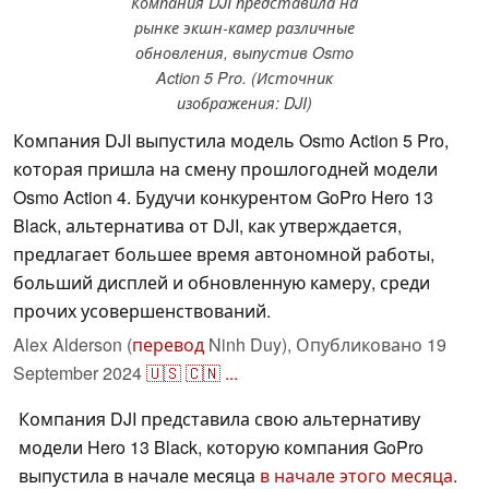
Компания DJI представила на
рынке экшн-камер различные
обновления, выпустив Osmo
Action 5 Pro. (Источник
изображения: DJI)
Компания DJI выпустила модель Osmo Action 5 Pro,
которая пришла на смену прошлогодней модели
Osmo Action 4. Будучи конкурентом GoPro Hero 13
Black, альтернатива от DJI, как утверждается,
предлагает большее время автономной работы,
больший дисплей и обновленную камеру, среди
прочих усовершенствований.
Alex Alderson (
перевод
Ninh Duy),
Опубликовано
19
September 2024
🇺🇸
🇨🇳
...
Компания DJI представила свою альтернативу
модели Hero 13 Black, которую компания GoPro
выпустила в начале месяца
в начале этого месяца
.