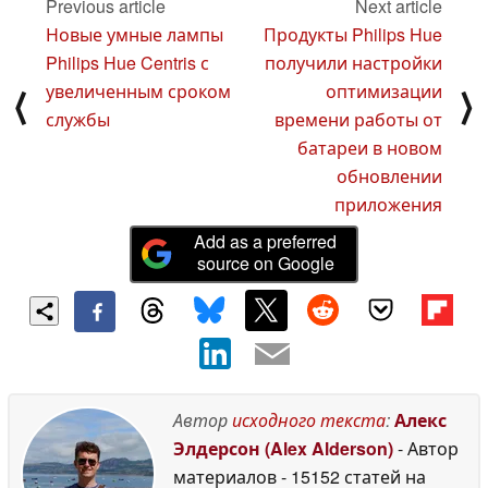
Previous article
Next article
Новые умные лампы
Продукты Philips Hue
Philips Hue Centris с
получили настройки
увеличенным сроком
оптимизации
⟨
⟩
службы
времени работы от
батареи в новом
обновлении
приложения
Add as a preferred
source on Google
Автор
исходного текста
:
Алекс
Элдерсон (Alex Alderson)
- Автор
материалов
- 15152 статей на