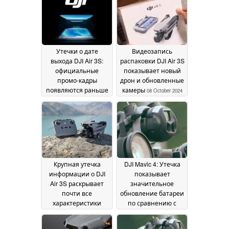
сравнению с GoPro
Hero
24 September 2025
Утечки о дате
Видеозапись
выхода DJI Air 3S:
распаковки DJI Air 3S
официальные
показывает новый
промо-кадры
дрон и обновленные
появляются раньше
камеры
08 October 2024
срока
09 October 2024
Крупная утечка
DJI Mavic 4: Утечка
информации о DJI
показывает
Air 3S раскрывает
значительное
почти все
обновление батареи
характеристики
по сравнению с
предстоящего дрона
Mavic 3 Pro для
с двумя камерами и
нового флагманского