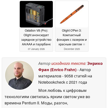
для EDC
11 April 2026
Ostation V8 (Pro):
Olight O'Pen 3:
Olight анонсирует
Компактный
зарядное устройство
фонарик с лазером и
AA/AAA и пауэрбанк
красным светом
11
07 January 2026
December 2025
Автор
исходного текста
:
Энрико
Фран (Enrico Frahn)
- Автор
материалов
- 9058 статей на
Notebookcheck
c 2021 года
Моя любовь к цифровым
технологиям светилась ярким светом уже во
времена Pentium II. Моды, разгон,