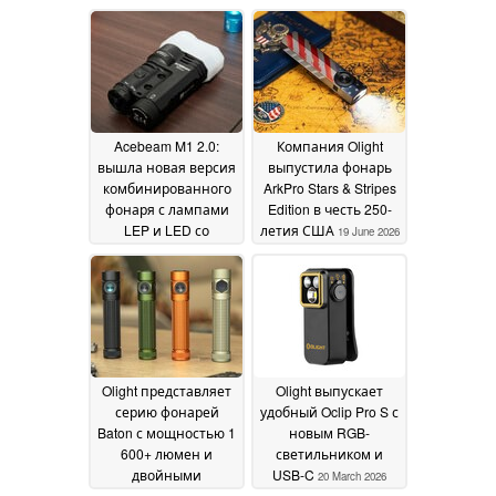
головкой
трёх головок
27 July 2026
20 July
2026
Acebeam M1 2.0:
Компания Olight
вышла новая версия
выпустила фонарь
комбинированного
ArkPro Stars & Stripes
фонаря с лампами
Edition в честь 250-
LEP и LED со
летия США
19 June 2026
скидкой
06 July 2026
Olight представляет
Olight выпускает
серию фонарей
удобный Oclip Pro S с
Baton с мощностью 1
новым RGB-
600+ люмен и
светильником и
двойными
USB-C
20 March 2026
переключателями