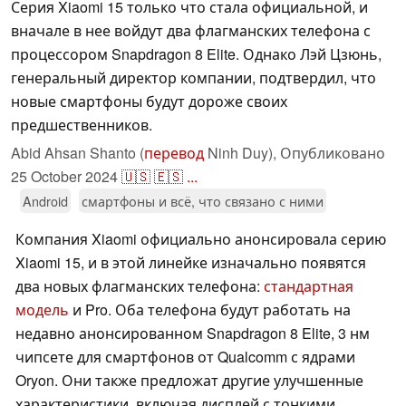
Серия Xiaomi 15 только что стала официальной, и
вначале в нее войдут два флагманских телефона с
процессором Snapdragon 8 Elite. Однако Лэй Цзюнь,
генеральный директор компании, подтвердил, что
новые смартфоны будут дороже своих
предшественников.
Abid Ahsan Shanto (
перевод
Ninh Duy),
Опубликовано
25 October 2024
🇺🇸
🇪🇸
...
Android
смартфоны и всё, что связано с ними
Компания Xiaomi официально анонсировала серию
Xiaomi 15, и в этой линейке изначально появятся
два новых флагманских телефона:
стандартная
модель
и Pro. Оба телефона будут работать на
недавно анонсированном Snapdragon 8 Elite, 3 нм
чипсете для смартфонов от Qualcomm с ядрами
Oryon. Они также предложат другие улучшенные
характеристики, включая дисплей с тонкими