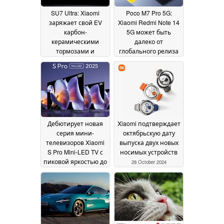
SU7 Ultra: Xiaomi
Poco M7 Pro 5G:
заряжает свой EV
Xiaomi Redmi Note 14
карбон-
5G может быть
керамическими
далеко от
тормозами и
глобального релиза
тройной системой
29 October 2024
моторов
29 October 2024
Дебютирует новая
Xiaomi подтверждает
серия мини-
октябрьскую дату
телевизоров Xiaomi
выпуска двух новых
S Pro Mini-LED TV с
носимых устройств
пиковой яркостью до
28 October 2024
3 200 нит
28 October
2024