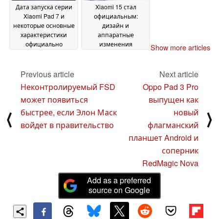
Дата запуска серии
Xiaomi 15 стал
Xiaomi Pad 7 и
официальным:
некоторые основные
дизайн и
характеристики
аппаратные
официально
изменения
Show more articles
подтверждены
показаны на первых
24
изображениях
October 2024
24
Previous article
Next article
October 2024
Неконтролируемый FSD
Oppo Pad 3 Pro
может появиться
выпущен как
быстрее, если Элон Маск
новый
⟨
⟩
войдет в правительство
флагманский
планшет Android и
соперник
RedMagic Nova
Add as a preferred
source on Google