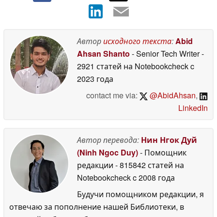
Автор
исходного текста
:
Abid
Ahsan Shanto
- Senior Tech Writer
-
2921 статей на Notebookcheck
c
2023 года
contact me via:
@AbidAhsan
,
LinkedIn
Автор перевода:
Нин Нгок Дуй
(Ninh Ngoc Duy)
- Помощник
редакции
- 815842 статей на
Notebookcheck
c 2008 года
Будучи помощником редакции, я
отвечаю за пополнение нашей Библиотеки, в