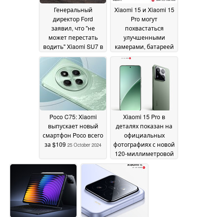
Генеральный
Xiaomi 15 и Xiaomi 15
директор Ford
Pro могут
заявил, что "не
похвастаться
может перестать
улучшенными
водить" Xiaomi SU7 в
камерами, батареей
недавнем интервью
и дисплеями в
новых предрелизных
27 October 2024
тизерах
27 October 2024
Poco C75: Xiaomi
Xiaomi 15 Pro в
выпускает новый
деталях показан на
смартфон Poco всего
официальных
за $109
фотографиях с новой
25 October 2024
120-миллиметровой
телекамерой
перископ
подтвержден
24
October 2024