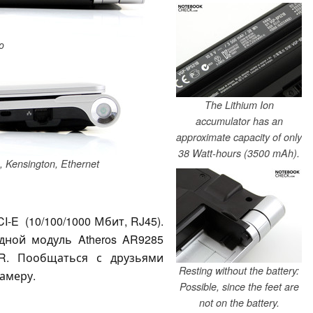
о
The Lithium Ion
accumulator has an
approximate capacity of only
38 Watt-hours (3500 mAh).
 Kensington, Ethernet
I-E (10/100/1000 Мбит, RJ45).
ной модуль Atheros AR9285
R. Пообщаться с друзьями
Resting without the battery:
амеру.
Possible, since the feet are
not on the battery.