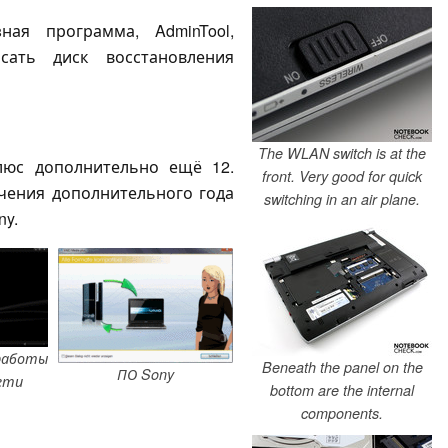
ая программа, AdminTool,
сать диск восстановления
The WLAN switch is at the
люс дополнительно ещё 12.
front. Very good for quick
учения дополнительного года
switching in an air plane.
ny.
работы
Beneath the panel on the
ПО Sony
ети
bottom are the internal
components.