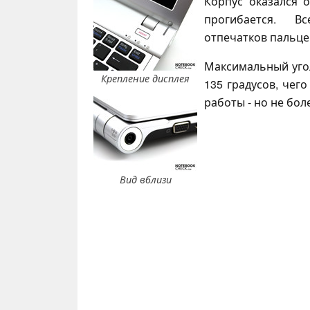
Корпус оказался 
прогибается. В
отпечатков пальце
Максимальный угол
Крепление дисплея
135 градусов, чег
работы - но не боле
Вид вблизи