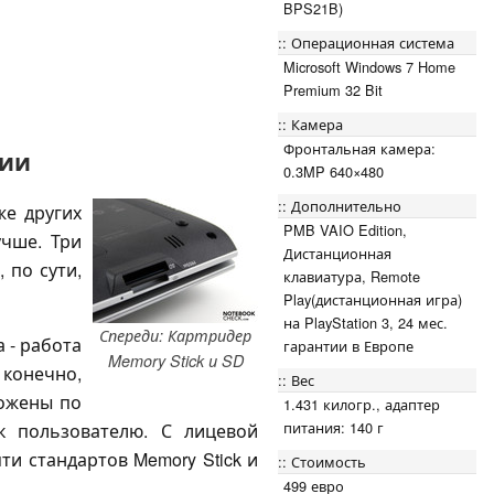
BPS21B)
Операционная система
Microsoft Windows 7 Home
Premium 32 Bit
Камера
Фронтальная камера:
ции
0.3MP 640×480
Дополнительно
же других
PMB VAIO Edition,
учше. Три
Дистанционная
 по сути,
клавиатура, Remote
Play(дистанционная игра)
на PlayStation 3, 24 мес.
Спереди: Картридер
 - работа
гарантии в Европе
Memory Stick и SD
 конечно,
Вес
ложены по
1.431 килогр., адаптер
питания: 140 г
к пользователю. С лицевой
ти стандартов Memory Stick и
Стоимость
499 евро