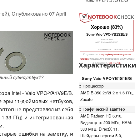
гей),
Опубликовано
07 April
Хорошо (83%)
Sony Vaio VPC-YB1S1E/S
AMD E-350
AMD Radeon HD 6310
Subnotebook - 28 March 2011 - v2
Сохранить
защищённую авторским
правом
картинку с итоговым рейтингом
Характеристики
в формате
PNG
/
SVG
льный субноутбук??
Sony Vaio VPC-YB1S1E/S
Процессор
ра Intel - Vaio VPC-YA1V9E/B.
AMD E-350 2c/2t 2 x 1.6 ГГц,
Zacate
е эры 11-дюймовых нетбуков,
эптоп не представлял из себя
Графический адаптер
AMD Radeon HD 6310,
 1.33 ГГц) и интегрированная
Видеопр-р: 200 МГц, RAM:
и.
533 МГц, DirectX 11,
старые ошибки на заметку, и
Шейдеры версии 5.0,