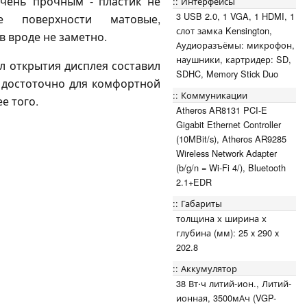
очень прочным - пластик не
Интерфейсы
3 USB 2.0, 1 VGA, 1 HDMI, 1
се поверхности матовые,
слот замка Kensington,
в вроде не заметно.
Аудиоразъёмы: микрофон,
наушники, картридер: SD,
 открытия дисплея составил
SDHC, Memory Stick Duo
о достоточно для комфортной
Коммуникации
е того.
Atheros AR8131 PCI-E
Gigabit Ethernet Controller
(10MBit/s), Atheros AR9285
Wireless Network Adapter
(b/g/n = Wi-Fi 4/), Bluetooth
2.1+EDR
Габариты
толщина х ширина х
глубина (мм): 25 x 290 x
202.8
Аккумулятор
38 Вт⋅ч литий-ион., Литий-
ионная, 3500мАч (VGP-