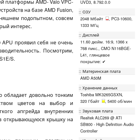
ей платформы AMD- Vaio VPC-
UVD3, 8.792.0.0
устройств на базе AMD Fusion,
ОЗУ
дняшнем подопытном, совсем
2048 Мбайт
, PC3-10600,
1333 МГц
орый интерес.
Дисплей
11.60 дюйм. 16:9, 1366 x
0 APU проявил себя не очень
768 пикс., CMO N116BGE-
зводительность. Посмотрим,
L41, глянцевое
S1E/S.
покрытие: ✔
Материнская плата
AMD A50M
Хранение данных
o обладает довольно тонким
Toshiba MK3265GSXN,
320 Гбайт
, 5400 об/мин
ством цветов на выбор и
гкого апгрейда внутренних
Звуковая плата
Realtek ALC269 @ ATI
з открывающуюся крышку на
SB800 - High Definition Audio
Controller