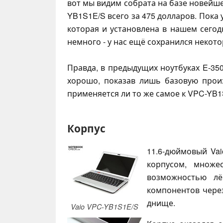
вот мы видим собрата на базе новейш
YB1S1E/S всего за 475 долларов. Пока 
которая и установлена в нашем сего
немного - у нас ещё сохранился некот
Правда, в предыдущих ноутбуках E-35
хорошо, показав лишь базовую прои
применяется ли то же самое к VPC-YB1
Корпус
11.6-дюймовый Vai
корпусом, множе
возможностью лё
компонентов чере
днище.
Vaio VPC-YB1S1E/S