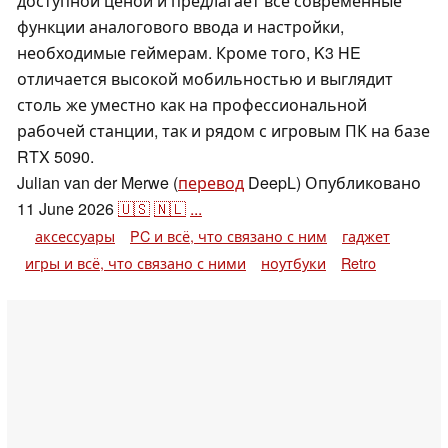
доступной ценой и предлагает все современные
функции аналогового ввода и настройки,
необходимые геймерам. Кроме того, K3 HE
отличается высокой мобильностью и выглядит
столь же уместно как на профессиональной
рабочей станции, так и рядом с игровым ПК на базе
RTX 5090.
Julian van der Merwe (
перевод
DeepL)
Опубликовано
11 June 2026
🇺🇸
🇳🇱
...
аксессуары
PC и всё, что связано с ним
гаджет
игры и всё, что связано с ними
ноутбуки
Retro