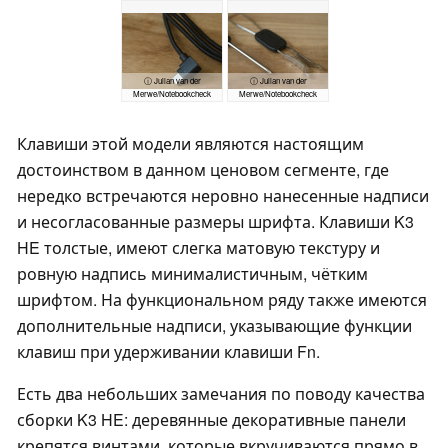
ⓘ Julian van der
ⓘ Julian van der
Merwe/Notebookcheck
Merwe/Notebookcheck
Клавиши этой модели являются настоящим
достоинством в данном ценовом сегменте, где
нередко встречаются неровно нанесенные надписи
и несогласованные размеры шрифта. Клавиши K3
HE толстые, имеют слегка матовую текстуру и
ровную надпись минималистичным, чётким
шрифтом. На функциональном ряду также имеются
дополнительные надписи, указывающие функции
клавиш при удерживании клавиши Fn.
Есть два небольших замечания по поводу качества
сборки K3 HE: деревянные декоративные панели
крепятся винтами, которые вкручиваются прямо в