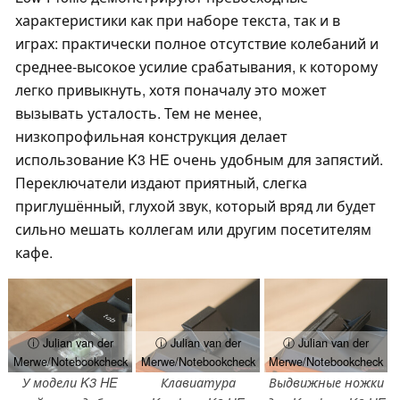
характеристики как при наборе текста, так и в
играх: практически полное отсутствие колебаний и
среднее-высокое усилие срабатывания, к которому
легко привыкнуть, хотя поначалу это может
вызывать усталость. Тем не менее,
низкопрофильная конструкция делает
использование K3 HE очень удобным для запястий.
Переключатели издают приятный, слегка
приглушённый, глухой звук, который вряд ли будет
сильно мешать коллегам или другим посетителям
кафе.
ⓘ Julian van der
ⓘ Julian van der
ⓘ Julian van der
Merwe/Notebookcheck
Merwe/Notebookcheck
Merwe/Notebookcheck
У модели K3 HE
Клавиатура
Выдвижные ножки