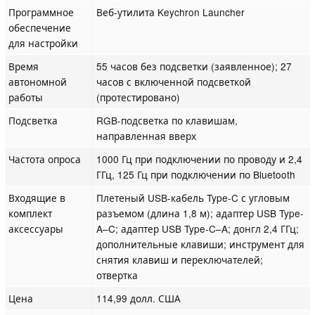
Программное
Веб-утилита Keychron Launcher
обеспечение
для настройки
Время
55 часов без подсветки (заявленное); 27
автономной
часов с включенной подсветкой
работы
(протестировано)
Подсветка
RGB-подсветка по клавишам,
направленная вверх
Частота опроса
1000 Гц при подключении по проводу и 2,4
ГГц, 125 Гц при подключении по Bluetooth
Входящие в
Плетеный USB-кабель Type-C с угловым
комплект
разъемом (длина 1,8 м); адаптер USB Type-
аксессуары
A–C; адаптер USB Type-C–A; донгл 2,4 ГГц;
дополнительные клавиши; инструмент для
снятия клавиш и переключателей;
отвертка
Цена
114,99 долл. США