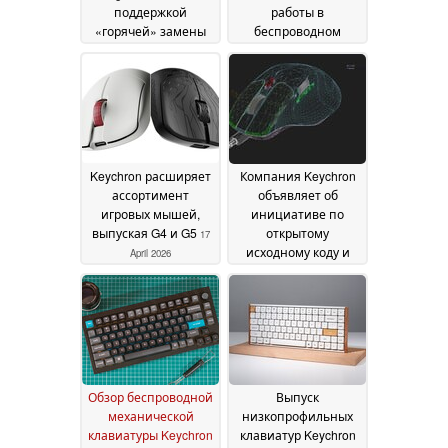
поддержкой
работы в
«горячей» замены
беспроводном
клавиш и частотой
режиме для более
опроса 8 кГц
доступных
14 June
механических
2026
клавиатур
12 June 2026
Keychron расширяет
Компания Keychron
ассортимент
объявляет об
игровых мышей,
инициативе по
выпуская G4 и G5
открытому
17
исходному коду и
April 2026
публикует
бесплатные 3D-
модели для всех
клавиатур и мышей
09 April 2026
Обзор беспроводной
Выпуск
механической
низкопрофильных
клавиатуры Keychron
клавиатур Keychron