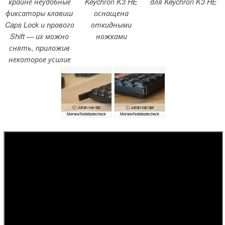
крайне неудобные
Keychron K3 HE
для Keychron K3 HE
фиксаторы клавиш
оснащена
Caps Lock и правого
откидными
Shift — их можно
ножками
снять, приложив
некоторое усилие
ⓘ Julian van der
ⓘ Julian van der
Merwe/Notebookcheck
Merwe/Notebookcheck