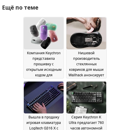
Ещё по теме
Компания Keychron
Нишевой
представила
производитель
прошивку с
стеклянных
открытым исходным
ковриков для мыши
кодом для
Wallhack анонсирует
готовящейся к
мышь со сменными
выпуску игровой
батареями и
мыши с магнитными
клавиатуру
переключателями,
размером 65%
22 July
которая станет
2026
конкурентом Logitech
29 July 2026
Вышла в продажу
Серия Keychron K
игровая клавиатура
Ultra предлагает 760
Logitech G316 X с
часов автономной