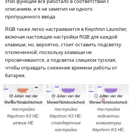
этих функций всё работало в соответствии с
описанием, и я не заметил ни одного
пропущенного ввода.
RGB также легко настраивается в Keychron Launcher,
включая настоящие настройки RGB для каждой
клавиши, но, вероятно, стоит оставить подсветку
отключенной, поскольку клавиши не
просвечиваются, а подсветка слишком тусклая,
чтобы оправдать снижение времени работы от
батареи.
ⓘ Julian van der
ⓘ Julian van der
ⓘ Julian van der
Merwe/Notebookcheck
Merwe/Notebookcheck
Merwe/Notebookcheck
Настройка
Настройка
Настройка
Keychron K3 HE;
Keychron K3 HE;
подсветки
режим HE
стандартные
клавиатуры
настройки
Keychron K3 HE;