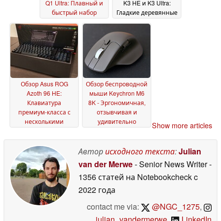
Q1 Ultra: Плавный и
K3 HE и K3 Ultra:
быстрый набор
Гладкие деревянные
текста, потрясающее
акценты,
время работы,
удивительно низкие
классный ретро-
цены, полный
образ
Kickstart в течение
31 March 2026
нескольких часов
18
February 2026
Обзор Asus ROG
Обзор беспроводной
Azoth 96 HE:
мыши Keychron M6
Клавиатура
8K - Эргономичная,
премиум-класса с
отзывчивая и
несколькими
удивительно
Show more articles
программными
прочная
22 August 2025
проблемами
29 January
Автор
исходного текста
:
Julian
2026
van der Merwe
- Senior News Writer
-
1356 статей на Notebookcheck
c
2022 года
contact me via:
@NGC_1275
,
julian_vandermerwe
,
LinkedIn