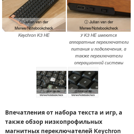
ⓘ Julian van der
ⓘ Julian van der
Merwe/Notebookcheck
Merwe/Notebookcheck
Keychron K3 HE
У K3 HE имеются
аппаратные переключатели
питания и подключения, а
также переключатели
операционной системы
ⓘ Julian van der
ⓘ Julian van der
Merwe/Notebookcheck
Merwe/Notebookcheck
Впечатления от набора текста и игр, а
также обзор низкопрофильных
магнитных переключателей Keychron