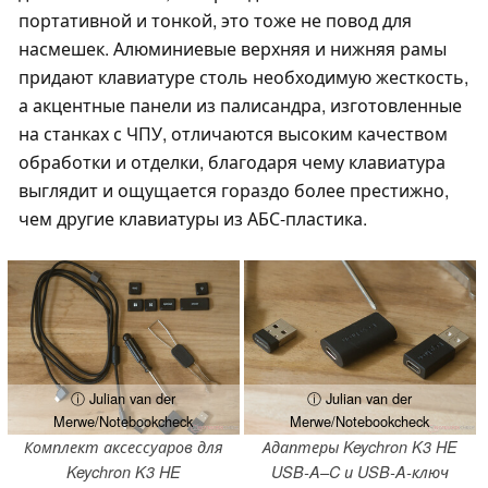
портативной и тонкой, это тоже не повод для
насмешек. Алюминиевые верхняя и нижняя рамы
придают клавиатуре столь необходимую жесткость,
а акцентные панели из палисандра, изготовленные
на станках с ЧПУ, отличаются высоким качеством
обработки и отделки, благодаря чему клавиатура
выглядит и ощущается гораздо более престижно,
чем другие клавиатуры из АБС-пластика.
ⓘ Julian van der
ⓘ Julian van der
Merwe/Notebookcheck
Merwe/Notebookcheck
Комплект аксессуаров для
Адаптеры Keychron K3 HE
Keychron K3 HE
USB-A–C и USB-A-ключ