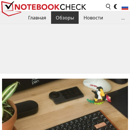
Главная
Обзоры
Новости
...
Сравнения производительности
Библиотека
Поиск обзора
Контакты