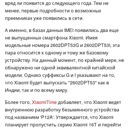
вряд ли появится до следующего года. Тем не
менее, первые подробности о возможных
преемниках уже появились в сети.
А именно, в базах данных IMEI появились два еще
не выпущенных смартфона Xiaomi. Имея
модельные номера 2602DPT53G и 2602DPT53I, эта
пара относится к одному и тому же базовому
устройству. На данный момент, по крайней мере, не
обнаружено ни одной эквивалентной китайской
модели. Однако суффиксы G и I указывают на то,
что Xiaomi будет выпускать "2602DPT53" как в
Индии, так и по всему миру.
Более того,
XiaomiTime
добавляет, что Xiaomi ведет
внутреннюю разработку безымянного устройства
под названием 'P12A'. Утверждается, что Xiaomi
планирует пропустить серию Xiaomi 16T и перейти