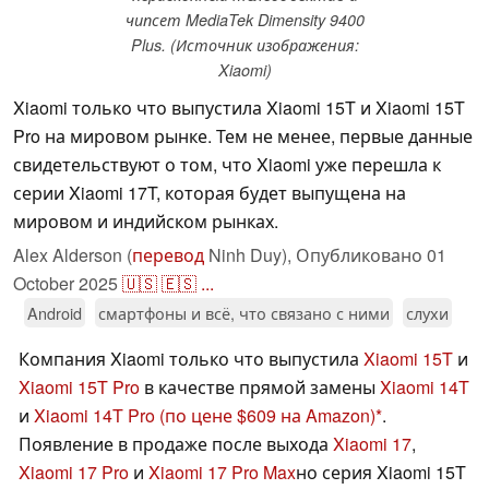
чипсет MediaTek Dimensity 9400
Plus. (Источник изображения:
Xiaomi)
Xiaomi только что выпустила Xiaomi 15T и Xiaomi 15T
Pro на мировом рынке. Тем не менее, первые данные
свидетельствуют о том, что Xiaomi уже перешла к
серии Xiaomi 17T, которая будет выпущена на
мировом и индийском рынках.
Alex Alderson (
перевод
Ninh Duy),
Опубликовано
01
October 2025
🇺🇸
🇪🇸
...
Android
смартфоны и всё, что связано с ними
слухи
Компания Xiaomi только что выпустила
Xiaomi 15T
и
Xiaomi 15T Pro
в качестве прямой замены
Xiaomi 14T
и
Xiaomi 14T Pro
(по цене $609 на Amazon)
.
Появление в продаже после выхода
Xiaomi 17
,
Xiaomi 17 Pro
и
Xiaomi 17 Pro Max
но серия Xiaomi 15T