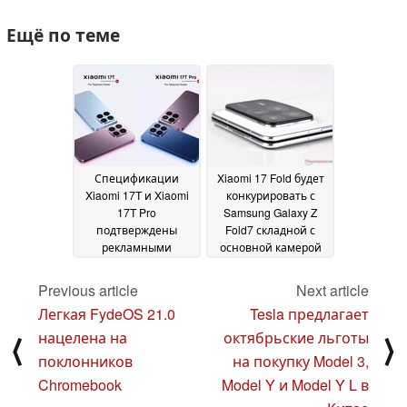
Ещё по теме
Спецификации
Xiaomi 17 Fold будет
Xiaomi 17T и Xiaomi
конкурировать с
17T Pro
Samsung Galaxy Z
подтверждены
Fold7 складной с
рекламными
основной камерой
материалами
200 МП
18 May
01 October 2025
2026
Previous article
Next article
Легкая FydeOS 21.0
Tesla предлагает
нацелена на
октябрьские льготы
⟨
⟩
поклонников
на покупку Model 3,
Chromebook
Model Y и Model Y L в