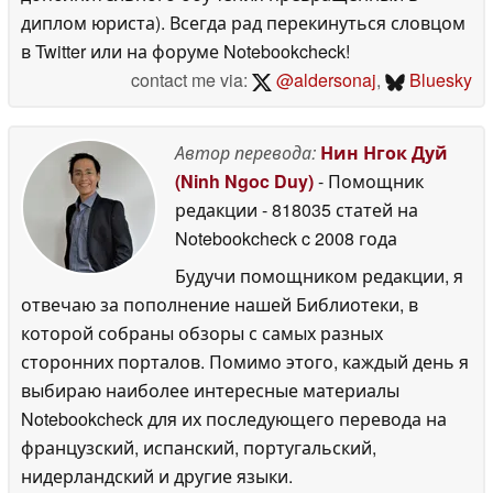
диплом юриста). Всегда рад перекинуться словцом
в Twitter или на форуме Notebookcheck!
contact me via:
@aldersonaj
,
Bluesky
Автор перевода:
Нин Нгок Дуй
(Ninh Ngoc Duy)
- Помощник
редакции
- 818035 статей на
Notebookcheck
c 2008 года
Будучи помощником редакции, я
отвечаю за пополнение нашей Библиотеки, в
которой собраны обзоры с самых разных
сторонних порталов. Помимо этого, каждый день я
выбираю наиболее интересные материалы
Notebookcheck для их последующего перевода на
французский, испанский, португальский,
нидерландский и другие языки.