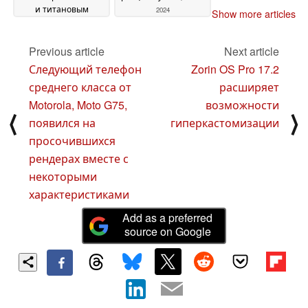
и титановым
2024
Show more articles
ремешками
19
September 2024
Previous article
Next article
Следующий телефон
Zorin OS Pro 17.2
среднего класса от
расширяет
Motorola, Moto G75,
возможности
⟨
⟩
появился на
гиперкастомизации
просочившихся
рендерах вместе с
некоторыми
характеристиками
Add as a preferred
source on Google