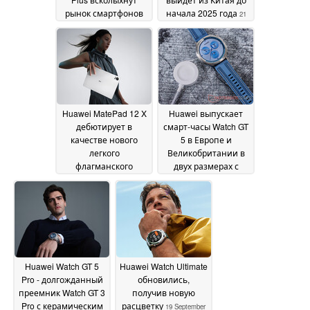
рынок смартфонов
начала 2025 года
21
среднего класса
September 2024
благодаря стеклу
Gorilla Glass Victus 2 и
сертификации IP69
24 September 2024
Huawei MatePad 12 X
Huawei выпускает
дебютирует в
смарт-часы Watch GT
качестве нового
5 в Европе и
легкого
Великобритании в
флагманского
двух размерах с
планшета
подарком на раннем
19 September
этапе продаж
2024
19
September 2024
Huawei Watch GT 5
Huawei Watch Ultimate
Pro - долгожданный
обновились,
преемник Watch GT 3
получив новую
Pro с керамическим
расцветку
19 September