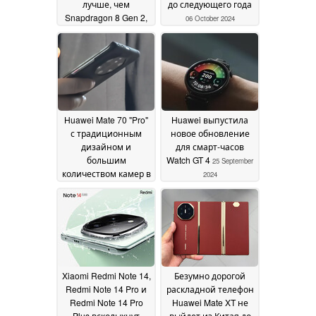
лучше, чем
до следующего года
Snapdragon 8 Gen 2,
06 October 2024
несмотря на
повышение цен на
SoC
08 October 2024
Huawei Mate 70 "Pro"
Huawei выпустила
с традиционным
новое обновление
дизайном и
для смарт-часов
большим
Watch GT 4
25 September
количеством камер в
2024
новой утечке
01
October 2024
Xiaomi Redmi Note 14,
Безумно дорогой
Redmi Note 14 Pro и
раскладной телефон
Redmi Note 14 Pro
Huawei Mate XT не
Plus всколыхнут
выйдет из Китая до