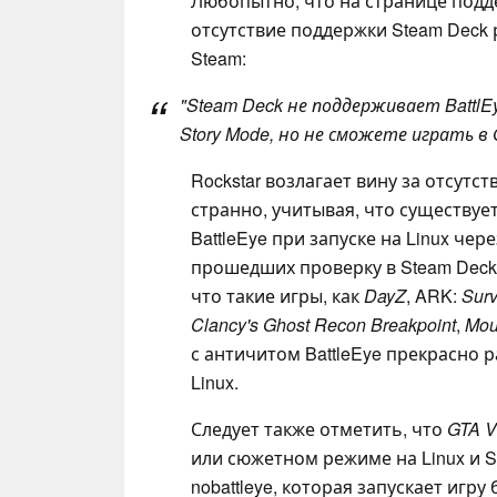
Любопытно, что на странице под
отсутствие поддержки Steam Deck 
Steam:
"Steam Deck не поддерживает BattlE
Story Mode, но не сможете играть в 
Rockstar возлагает вину за отсутст
странно, учитывая, что существу
BattleEye при запуске на Linux чере
прошедших проверку в Steam Deck
что такие игры, как
DayZ
, ARK:
Surv
Clancy's Ghost Recon Breakpoint
,
Mou
с античитом BattleEye прекрасно р
Linux.
Следует также отметить, что
GTA V
или сюжетном режиме на Linux и S
nobattleye, которая запускает игру