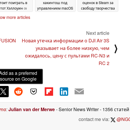
тоит поиграть в
хакинтош под
оценок в Steam за
этот Хэллоуин
управлением macOS
свободу творчества
09
Sequoia
October 2024
06 October 2024
03 October 2024
ow more articles
Next article
FUSION
Новая утечка информации о DJI Air 3S
⟩
указывает на более низкую, чем
ожидалось, цену с пультами RC-N3 и
RC 2
Add as a preferred
source on Google
ста
:
Julian van der Merwe
- Senior News Writer
- 1356 статей
contact me via:
@NGC