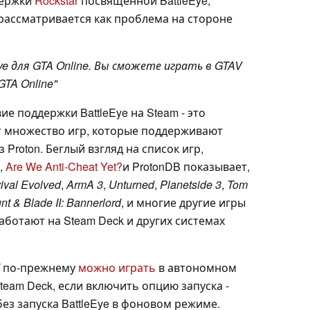
держки
Rockstar
посвященной BattleEye,
рассматривается как проблема на стороне
ye для GTA Online. Вы сможете играть в GTAV
GTA Online"
вие поддержки BattleEye на Steam - это
ет множество игр, которые поддерживают
з Proton. Беглый взгляд на список игр,
,
Are We Anti-Cheat Yet?
и ProtonDB показывает,
ival Evolved
,
ArmA 3
,
Unturned
,
Planetside 3
,
Tom
nt & Blade II: Bannerlord
, и многие другие игры
аботают на Steam Deck и других системах
по-прежнему
можно играть
в автономном
team Deck, если включить опцию запуска -
 без запуска BattleEye в фоновом режиме.