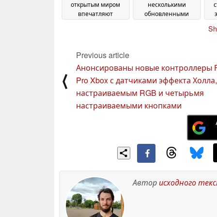
открытым миром
несколькими
с
впечатляют
обновленными
потрясающей
пакетами
14 October
Sh
графикой
27 October
2024
2024
Previous article
Анонсированы новые контроллеры 
⟨
Pro Xbox с датчиками эффекта Холла,
настраиваемым RGB и четырьмя
настраиваемыми кнопками
Автор
исходного тек