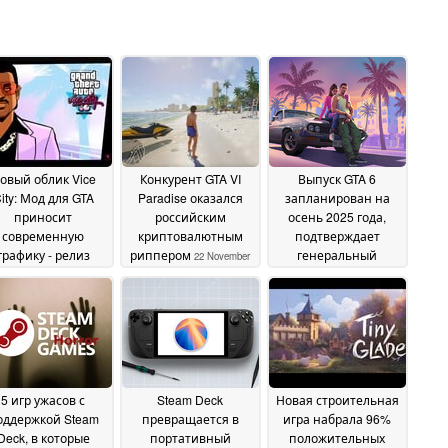
овый облик Vice
Конкурент GTA VI
Выпуск GTA 6
ity: Мод для GTA
Paradise оказался
запланирован на
приносит
российским
осень 2025 года,
современную
криптовалютным
подтверждает
графику - релиз
риппером
генеральный
22 November
мечен на 2024 год
директор Take-Two
2024
07
28 November 2024
November 2024
5 игр ужасов с
Steam Deck
Новая строительная
оддержкой Steam
превращается в
игра набрала 96%
Deck, в которые
портативный
положительных