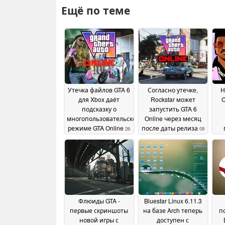
Ещё по теме
Утечка файлов GTA 6
Согласно утечке,
Н
для Xbox даёт
Rockstar может
C
подсказку о
запустить GTA 6
многопользовательском
Online через месяц
режиме GTA Online
после даты релиза
26
09
на
June 2026
April 2026
Флюиды GTA -
Bluestar Linux 6.11.3
первые скриншоты
на базе Arch теперь
п
новой игры с
доступен с