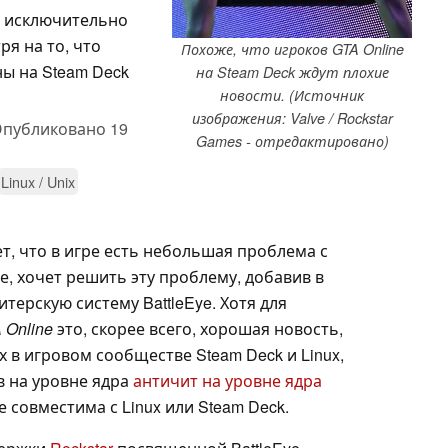
x исключительно
я на то, что
Похоже, что игроков GTA Online
ны на Steam Deck
на Steam Deck ждут плохие
новости. (Источник
изображения: Valve / Rockstar
публиковано
19
Games - отредактировано)
Linux / Unix
ет, что в игре есть небольшая проблема с
е, хочет решить эту проблему, добавив в
терскую систему BattleEye. Хотя для
 Online
это, скорее всего, хорошая новость,
в игровом сообществе Steam Deck и Linux,
в на уровне ядра
античит на уровне ядра
 совместима с Linux или Steam Deck.