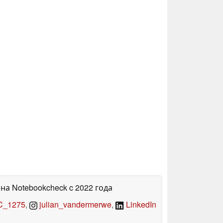
 на Notebookcheck
c 2022 года
_1275
,
julian_vandermerwe
,
LinkedIn