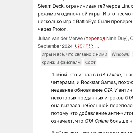
Steam Deck, ограничивая геймеров Linu
режимом одиночной игры. И это несмотр
несколько игр с BattleEye были провере
через Proton.
Julian van der Merwe (
перевод
Ninh Duy),
О
September 2024
🇺🇸
🇫🇷
...
игры и всё, что связано с ними
Windows
кринж и фэйспалм
Софт
Любой, кто играл в
GTA Online
, зна
читерами, и Rockstar Games, похож
недавнее обновление
GTA V
античи
некоторых преданных игроков
GTA
она вызвала небольшой переполох 
потому что добавление анти-чито
означает, что
GTA Online
больше не