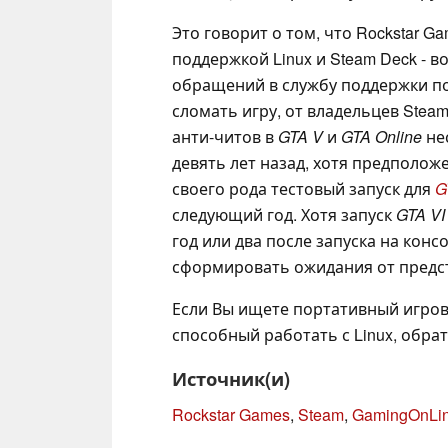
Это говорит о том, что Rockstar 
поддержкой Linux и Steam Deck - 
обращений в службу поддержки по
сломать игру, от владельцев Stea
анти-читов в
GTA V
и
GTA Online
не
девять лет назад, хотя предполож
своего рода тестовый запуск для
G
следующий год. Хотя запуск
GTA VI
год или два после запуска на консо
сформировать ожидания от предс
Если Вы ищете портативный игров
способный работать с Linux, обра
Источник(и)
Rockstar Games
,
Steam
,
GamingOnLi