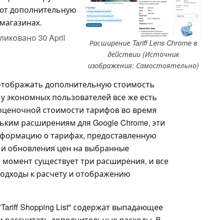
ют дополнительную
магазинах.
ликовано
30 April
Расширение Tariff Lens Chrome в
действии (Источник
изображения: Самостоятельно)
т отображать дополнительную стоимость
 у экономных пользователей все же есть
оценочной стоимости тарифов во время
ьким расширениям для Google Chrome, эти
формацию о тарифах, предоставленную
 и обновления цен на выбранные
 момент существует три расширения, и все
одходы к расчету и отображению
и "Tariff Shopping List" содержат выпадающее
 рассчитать дополнительные расходы. В