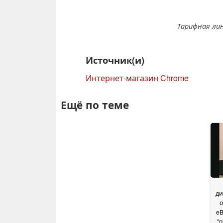
Тарифная ли
Источник(и)
Интернет-магазин Chrome
Ещё по теме
ди
о
eB
"п