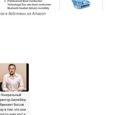
нза в действии на Amazon
Генеральный
ректор GameStop
бвиняет боссов
ay в том, что они
росто доят его" в