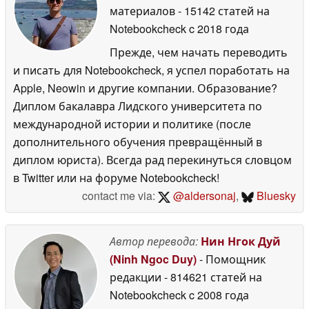
материалов
- 15142 статей на
Notebookcheck
c 2018 года
Прежде, чем начать переводить
и писать для Notebookcheck, я успел поработать на
Apple, Neowin и другие компании. Образование?
Диплом бакалавра Лидского университета по
международной истории и политике (после
дополнительного обучения превращённый в
диплом юриста). Всегда рад перекинуться словцом
в Twitter или на форуме Notebookcheck!
contact me via:
@aldersonaj
,
Bluesky
Автор перевода:
Нин Нгок Дуй
(Ninh Ngoc Duy)
- Помощник
редакции
- 814621 статей на
Notebookcheck
c 2008 года