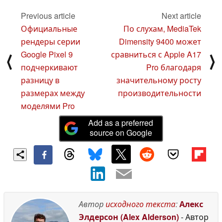
07 August 2024
Previous article
Next article
Официальные
По слухам, MediaTek
рендеры серии
Dimensity 9400 может
Google Pixel 9
сравниться с Apple A17
⟨
⟩
подчеркивают
Pro благодаря
разницу в
значительному росту
размерах между
производительности
моделями Pro
Add as a preferred
source on Google
Автор
исходного текста
:
Алекс
Элдерсон (Alex Alderson)
- Автор