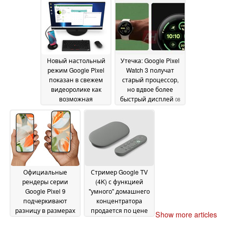
а цены и стартовые
скидки на меньший
Pixel 9 Pro также
станут известны
08
August 2024
Новый настольный
Утечка: Google Pixel
режим Google Pixel
Watch 3 получат
показан в свежем
старый процессор,
видеоролике как
но вдвое более
возможная
быстрый дисплей
08
альтернатива
August 2024
Motorola Ready For и
Samsung DeX
08 August
2024
Официальные
Стример Google TV
рендеры серии
(4K) с функцией
Google Pixel 9
"умного" домашнего
подчеркивают
концентратора
разницу в размерах
продается по цене
Show more articles
между моделями Pro
$99
07 August 2024