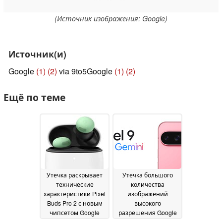
(Источник изображения: Google)
Источник(и)
Google
(1)
(2)
via 9to5Google
(1)
(2)
Ещё по теме
Утечка раскрывает
Утечка большого
технические
количества
характеристики Pixel
изображений
Buds Pro 2 с новым
высокого
чипсетом Google
разрешения Google
Tensor A1 накануне
Pixel 9 и Pixel Watch 3