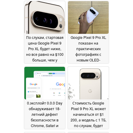
официального
перед днем запуска
релиза
13 августа
13 August 2024
11 August
2024
По слухам, стартовая
Google Pixel 9 Pro XL
цена Google Pixel 9
показан на
Pro XL будет ниже,
практических
но все равно на $100
фотографиях с
больше, чем у
новым OLED-
прошлогоднего Pixel
дисплеем с яркостью
8 Pro
3 000 нит и 42 МП
10 August 2024
камерой selfie
09
August 2024
0.эксплойт 0.0.0 Day
Стоимость Google
обнаруживает 18-
Pixel 9 Pro XL может
летний дефект
начинаться от $1
безопасности в
200, а модель с 1 ТБ,
Chrome, Safari и
по слухам, будет
Firefox
продаваться в США,
09 August 2024