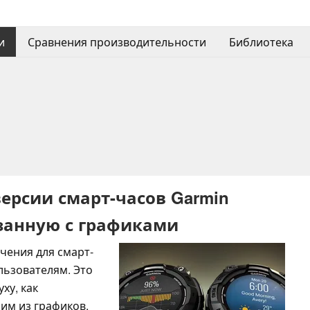
и
Сравнения производительности
Библиотека
ерсии смарт-часов Garmin
язанную с графиками
чения для смарт-
льзователям. Это
ху, как
ним из графиков,