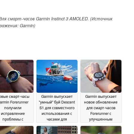
для смарт-часов Garmin Instinct 3 AMOLED. (Источник
ражения: Garmin)
овые смарт-часы
Garmin выпускает
Garmin выпускает
armin Forerunner
"умный" буй Descent
новое обновление
получили
S1 для совместного
для смарт-часов
исправление
использования с
Forerunner с
проблемы с
часами для
улучшенным
"призрачным"
мониторинга и
сопряжением
11 July
рикосновением
связи с дайверами
17
15
2025