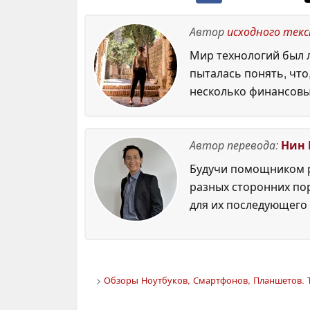
Автор
исходного тек
Мир технологий был л
пыталась понять, что
несколько финансовы
Автор перевода:
Нин 
Будучи помощником р
разных сторонних по
для их последующего 
>
Обзоры Ноутбуков, Смартфонов, Планшетов. Т