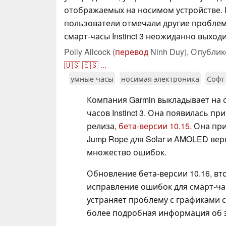
отображаемых на носимом устройстве. 
пользователи отмечали другие проблемы
смарт-часы Instinct 3 неожиданно выходи
Polly Allcock (
перевод
Ninh Duy),
Опублик
🇺🇸
🇪🇸
...
умные часы
носимая электроника
Софт
Компания Garmin выкладывает на 
часов Instinct 3. Она появилась п
релиза,
бета-версии 10.15
. Она пр
Jump Rope для Solar и AMOLED вер
множество ошибок.
Обновление бета-версии 10.16, вт
исправление ошибок для смарт-час
устраняет проблему с графиками с
более подробная информация об э