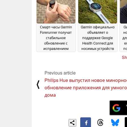
крупное обновление
18 July 2025
Смарт-часы Garmin
Garmin официально
G
Forerunner получат
объявляет о
н
стабильное
поддержке Google
дл
обновление с
Health Connect для
e
исправлением
носимых устройств
п
ошибок в
10 July 2025
Sh
уведомлениях
11 July
2025
т
Previous article
Philips Hue выпустил новое минорно
⟨
обновление приложения для умного
дома