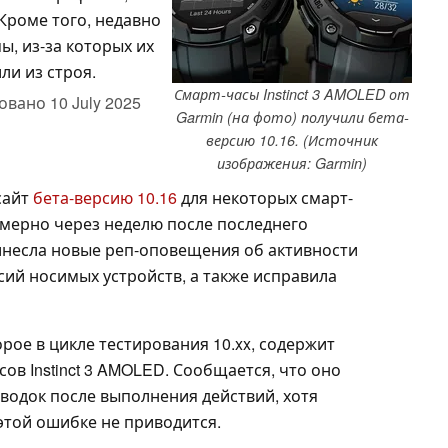
Кроме того, недавно
, из-за которых их
ли из строя.
Смарт-часы Instinct 3 AMOLED от
овано
10 July 2025
Garmin (на фото) получили бета-
версию 10.16. (Источник
изображения: Garmin)
сайт
бета-версию 10.16
для некоторых смарт-
римерно через неделю после последнего
инесла новые реп-оповещения об активности
сий носимых устройств, а также исправила
орое в цикле тестирования 10.xx, содержит
ов Instinct 3 AMOLED. Сообщается, что оно
водок после выполнения действий, хотя
той ошибке не приводится.