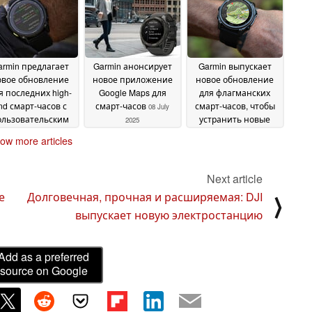
July 2025
July 2025
armin предлагает
Garmin анонсирует
Garmin выпускает
овое обновление
новое приложение
новое обновление
я последних high-
Google Maps для
для флагманских
nd смарт-часов с
смарт-часов
смарт-часов, чтобы
08 July
ользовательским
устранить новые
2025
режимом
сбои в работе смарт-
ow more articles
фокусировки и
часов
04 July 2025
улучшениями
аймера
09 July 2025
Next article
е
Долговечная, прочная и расширяемая: DJI
⟩
выпускает новую электростанцию
Add as a preferred
source on Google