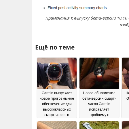
Примечания к выпуску бета-версии 10.16 
изоб
Ещё по теме
Garmin выпускает
Новое обновление
Н
новое программное
бета-версии смарт-
G
обеспечение для
часов Garmin
высококлассных
исправляет
смарт-часов, в
проблему с
будущем
фонариком
17 July 2025
планируется
п