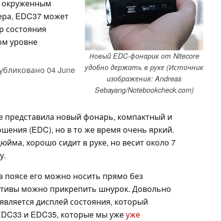
, окруженным
ера, EDC37 может
р состояния
ом уровне
Новый EDC-фонарик от Nitecore
удобно держать в руке (Источник
убликовано
04 June
изображения: Andreas
Sebayang/Notebookcheck.com)
re представила новый фонарь, компактный и
ения (EDC), но в то же время очень яркий.
юйма, хорошо сидит в руке, но весит около 7
у.
а поясе его можно носить прямо без
нативы можно прикрепить шнурок. Довольно
вляется дисплей состояния, который
 EDC33 и EDC35, которые мы уже
уже