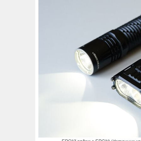
EDC37 рядом с EDC33 (Источник изо