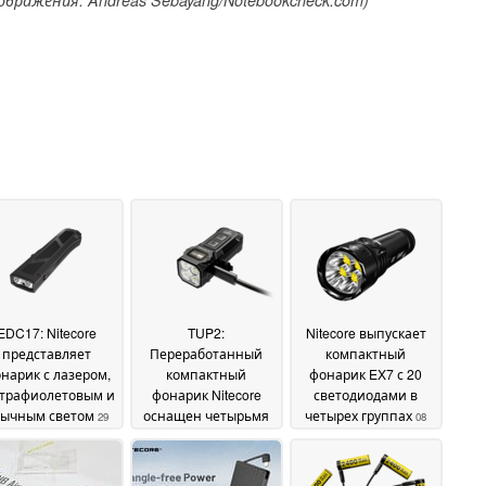
EDC17: Nitecore
TUP2:
Nitecore выпускает
представляет
Переработанный
компактный
нарик с лазером,
компактный
фонарик EX7 с 20
ьтрафиолетовым и
фонарик Nitecore
светодиодами в
бычным светом
оснащен четырьмя
четырех группах
29
08
четырехъядерными
October 2025
September 2025
светодиодами
10
October 2025