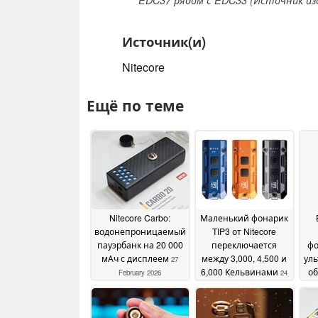
Источник(и)
Nitecore
Ещё по теме
Nitecore Carbo:
Маленький фонарик
водонепроницаемый
TIP3 от Nitecore
пауэрбанк на 20 000
переключается
фо
мАч с дисплеем
между 3,000, 4,500 и
ул
27
6,000 Кельвинами
о
February 2026
24
January 2026