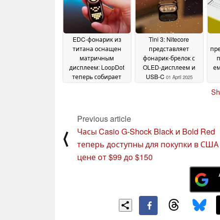
EDC-фонарик из
Tini 3: Nitecore
титана оснащен
представляет
пре
матричным
фонарик-брелок с
п
дисплеем: LoopDot
OLED-дисплеем и
ем
теперь собирает
USB-C
01 April 2025
средства на
Sh
Kickstarter
14 August 2025
Previous article
Часы Casio G-Shock Black и Bold Red
⟨
теперь доступны для покупки в США
цене от $99 до $150