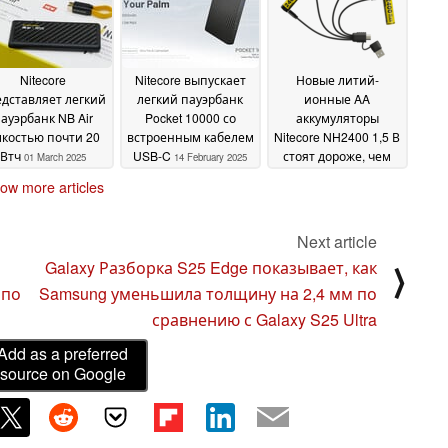
Nitecore
Nitecore выпускает
Новые литий-
дставляет легкий
легкий пауэрбанк
ионные AA
ауэрбанк NB Air
Pocket 10000 со
аккумуляторы
костью почти 20
встроенным кабелем
Nitecore NH2400 1,5 В
Втч
USB-C
стоят дороже, чем
01 March 2025
14 February 2025
Eneloops
21 January 2025
ow more articles
Next article
Galaxy Разборка S25 Edge показывает, как
⟩
 по
Samsung уменьшила толщину на 2,4 мм по
сравнению с Galaxy S25 Ultra
Add as a preferred
source on Google