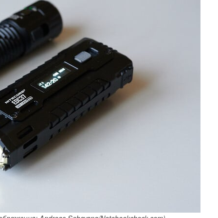
бражения: Andreas Sebayang/Notebookcheck.com)