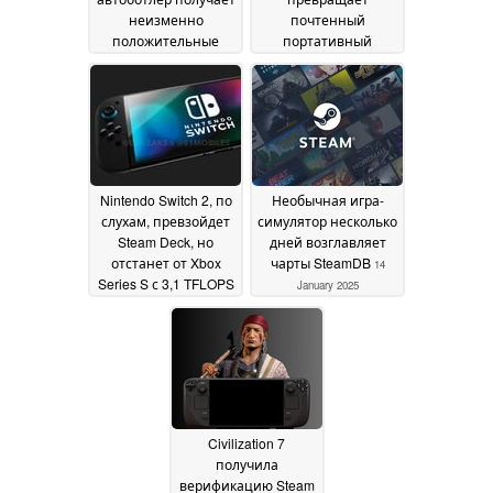
неизменно
почтенный
положительные
портативный
отзывы
компьютер в
15 January 2025
аккуратную
мобильную рабочую
станцию
15 January 2025
Nintendo Switch 2, по
Необычная игра-
слухам, превзойдет
симулятор несколько
Steam Deck, но
дней возглавляет
отстанет от Xbox
чарты SteamDB
14
Series S с 3,1 TFLOPS
January 2025
15 January 2025
Civilization 7
получила
верификацию Steam