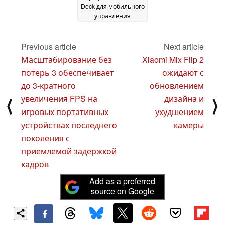
Deck для мобильного
управления
империями
13 January
2025
Previous article
Next article
Масштабирование без
Xiaomi Mix Flip 2
потерь 3 обеспечивает
ожидают с
до 3-кратного
обновлением
увеличения FPS на
дизайна и
⟨
⟩
игровых портативных
ухудшением
устройствах последнего
камеры
поколения с
приемлемой задержкой
кадров
Add as a preferred
source on Google