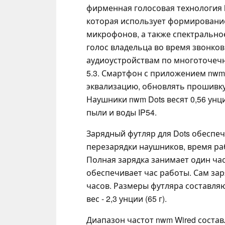
фирменная голосовая технология N
которая использует формировани
микрофонов, а также спектральное
голос владельца во время звонков
аудиоустройствам по многоточечн
5.3. Смартфон с приложением nwm
эквализацию, обновлять прошивку
Наушники nwm Dots весят 0,56 унци
пыли и воды IP54.
Зарядный футляр для Dots обеспе
перезарядки наушников, время ра
Полная зарядка занимает один час
обеспечивает час работы. Сам зар
часов. Размеры футляра составляют 3
вес - 2,3 унции (65 г).
Диапазон частот nwm Wired составл