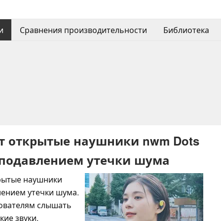
и
Сравнения производительности
Библиотека
ет открытые наушники nwm Dots
 подавлением утечки шума
крытые наушники
лением утечки шума.
зователям слышать
ие звуки.