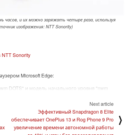
ь часов, и их можно заряжать четыре раза, используя
точник изображения: NTT Sonority)
 NTT Sonority
зером Microsoft Edge:
wm DOTS" и модель начального уровня "nwm
я модель "nwm GO" будет выпущена весной
Next article
Эффективный Snapdragon 8 Elite
⟩
ear модельный ряд "Ear Spy" расширяется.
обеспечивает OnePlus 13 и Rog Phone 9 Pro
ax
увеличение времени автономной работы