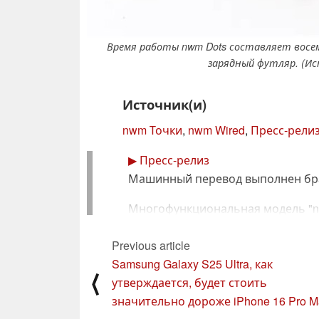
Время работы nwm Dots составляет восем
зарядный футляр. (Ис
Источник(и)
nwm Точки
,
nwm Wired
,
Пресс-релиз
▶
Пресс-релиз
Машинный перевод выполнен брау
Многофункциональная модель "n
WIRED" будут выпущены Активна
Previous article
2025 года
Samsung Galaxy S25 Ultra, как
⟨
На фоне расширения рынка open-y
утверждается, будет стоить
значительно дороже iPhone 16 Pro M
NTT Sonority Corporation