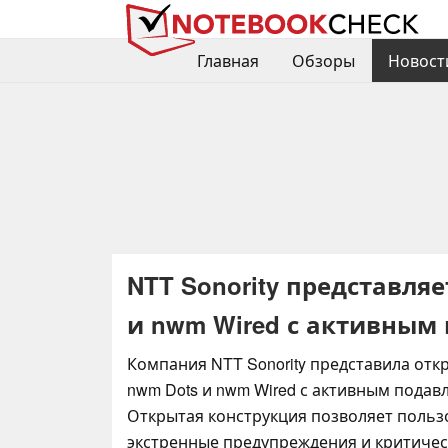
Главная
Обзоры
Новост
NTT Sonority представля
и nwm Wired с активным
Компания NTT Sonority представила от
nwm Dots и nwm Wired с активным подав
Открытая конструкция позволяет поль
экстренные предупреждения и критическ