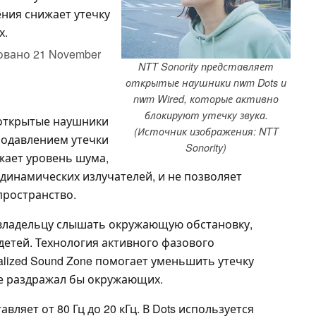
ния снижает утечку
х.
овано
21 November
NTT Sonority представляет
открытые наушники nwm Dots и
nwm Wired, которые активно
блокируют утечку звука.
 открытые наушники
(Источник изображения: NTT
подавлением утечки
Sonority)
жает уровень шума,
динамических излучателей, и не позволяет
пространство.
 владельцу слышать окружающую обстановку,
детей. Технология активного фазового
lized Sound Zone помогает уменьшить утечку
ае раздражал бы окружающих.
вляет от 80 Гц до 20 кГц. В Dots используется