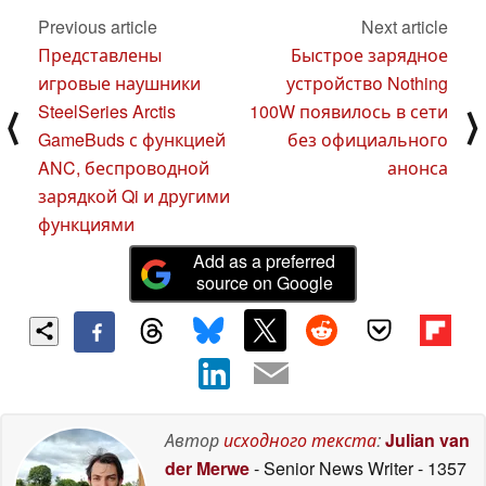
Previous article
Next article
Представлены
Быстрое зарядное
игровые наушники
устройство Nothing
SteelSeries Arctis
100W появилось в сети
⟨
⟩
GameBuds с функцией
без официального
ANC, беспроводной
анонса
зарядкой Qi и другими
функциями
Add as a preferred
source on Google
Автор
исходного текста
:
Julian van
der Merwe
- Senior News Writer
- 1357