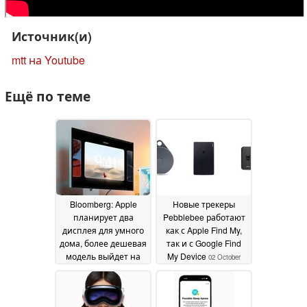
Источник(и)
mtt на Youtube
Ещё по теме
Bloomberg: Apple
Новые трекеры
планирует два
Pebblebee работают
дисплея для умного
как с Apple Find My,
дома, более дешевая
так и с Google Find
модель выйдет на
My Device
02 October
рынок в начале 2025
2024
года
02 October 2024