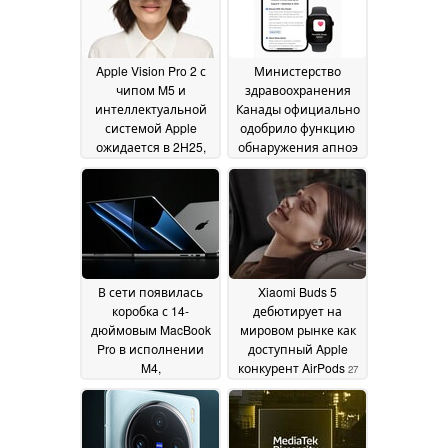
Apple Vision Pro 2 с
Министерство
чипом M5 и
здравоохранения
интеллектуальной
Канады официально
системой Apple
одобрило функцию
ожидается в 2H25,
обнаружения апноэ
никаких изменений
во время сна на
в характеристиках
Apple Watch Series 10,
дисплея и цене не
Series 9 и Ultra 2
30
предвидится
30
September 2024
September 2024
В сети появилась
Xiaomi Buds 5
коробка с 14-
дебютирует на
дюймовым MacBook
мировом рынке как
Pro в исполнении
доступный Apple
M4,
конкурент AirPods
27
подтверждающая
September 2024
обновление базовой
памяти и 10-
ядерный процессор