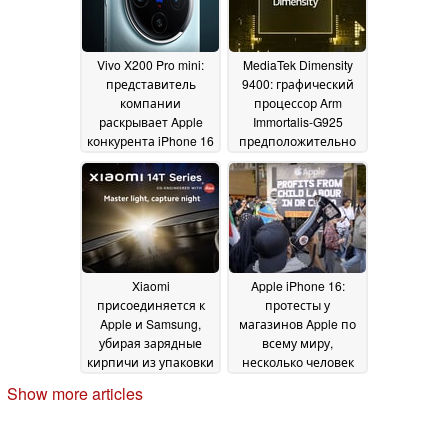
30 September 2024
Vivo X200 Pro mini:
MediaTek Dimensity
представитель
9400: графический
компании
процессор Arm
раскрывает Apple
Immortalis-G925
конкурента iPhone 16
предположительно
Pro на фоне слухов о
превосходит Apple
характеристиках
M4 в GFXBench
23
камеры нового
September 2024
компактного
флагмана
26 September
2024
Xiaomi
Apple iPhone 16:
присоединяется к
протесты у
Apple и Samsung,
магазинов Apple по
убирая зарядные
всему миру,
кирпичи из упаковки
несколько человек
с выпуском Xiaomi
арестованы
23
Show more articles
14T и Xiaomi 14T Pro
September 2024
23 September 2024