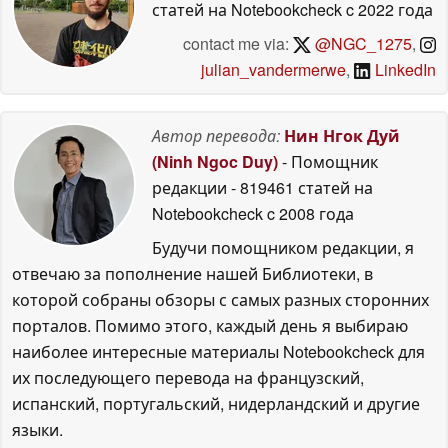
статей на Notebookcheck
c 2022 года
contact me via:
@NGC_1275
,
julian_vandermerwe
,
LinkedIn
Автор перевода:
Нин Нгок Дуй
(Ninh Ngoc Duy)
- Помощник
редакции
- 819461 статей на
Notebookcheck
c 2008 года
Будучи помощником редакции, я
отвечаю за пополнение нашей Библиотеки, в
которой собраны обзоры с самых разных сторонних
порталов. Помимо этого, каждый день я выбираю
наиболее интересные материалы Notebookcheck для
их последующего перевода на французский,
испанский, португальский, нидерландский и другие
языки.