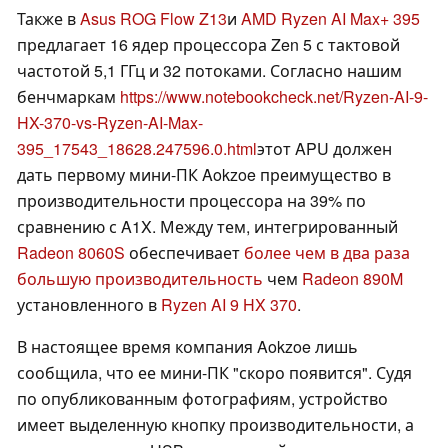
Также в
Asus ROG Flow Z13
и
AMD Ryzen AI Max+ 395
предлагает 16 ядер процессора Zen 5 с тактовой
частотой 5,1 ГГц и 32 потоками. Согласно нашим
бенчмаркам
https://www.notebookcheck.net/Ryzen-AI-9-
HX-370-vs-Ryzen-AI-Max-
395_17543_18628.247596.0.html
этот APU должен
дать первому мини-ПК Aokzoe преимущество в
производительности процессора на 39% по
сравнению с A1X. Между тем, интегрированный
Radeon 8060S
обеспечивает
более чем в два раза
большую производительность
чем
Radeon 890M
установленного в
Ryzen AI 9 HX 370
.
В настоящее время компания Aokzoe лишь
сообщила, что ее мини-ПК "скоро появится". Судя
по опубликованным фотографиям, устройство
имеет выделенную кнопку производительности, а