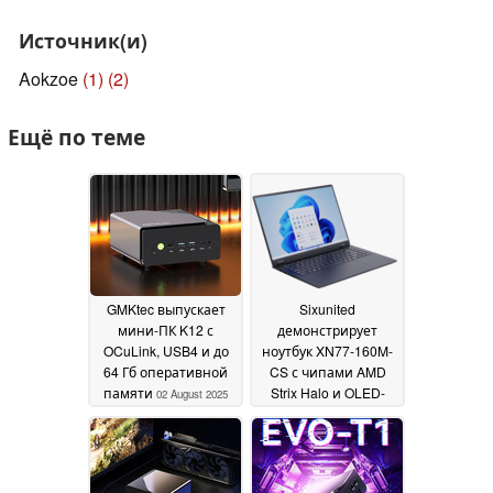
Источник(и)
Aokzoe
(1)
(2)
Ещё по теме
GMKtec выпускает
Sixunited
мини-ПК K12 с
демонстрирует
OCuLink, USB4 и до
ноутбук XN77-160M-
64 Гб оперативной
CS с чипами AMD
памяти
Strix Halo и OLED-
02 August 2025
панелью
20 July 2025