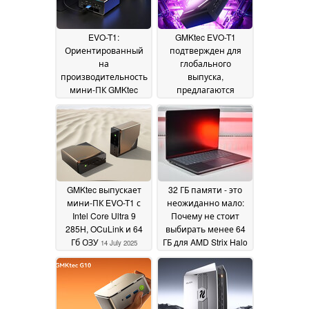
EVO-T1:
GMKtec EVO-T1
Ориентированный
подтвержден для
на
глобального
производительность
выпуска,
мини-ПК GMKtec
предлагаются
выходит на мировой
скидки до $100 на
рынок со скидками
старте продаж
17
17 July
July 2025
2025
GMKtec выпускает
32 ГБ памяти - это
мини-ПК EVO-T1 с
неожиданно мало:
Intel Core Ultra 9
Почему не стоит
285H, OCuLink и 64
выбирать менее 64
Гб ОЗУ
ГБ для AMD Strix Halo
14 July 2025
08 July 2025