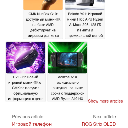
GMK NucBox G10:
Peladn Y01: Игровой
доступный мини-ПК
мини ПК с APU Ryzen
на базе AMD
AI Max+ 395, 128 ГБ
дебютирует на
памяти и
мировом рынке со
премиальной ценой
стартовыми
22 June 2025
скидками
23 June 2025
EVO-T1: Новый
Aokzoe A1X
игровой мини-ПК от
официально
GMKtec получил
выпущен раньше
официальную
срока с поддержкой
информацию о цене
AMD Ryzen AI 9 HX
Show more articles
370 и 64 ГБ ОЗУ
21 June 2025
14
June 2025
Previous article
Next article
Игровой телефон
ROG Strix OLED