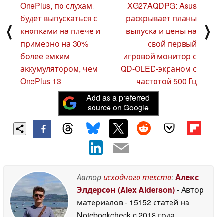
OnePlus, по слухам,
XG27AQDPG: Asus
будет выпускаться с
раскрывает планы
⟨
⟩
кнопками на плече и
выпуска и цены на
примерно на 30%
свой первый
более емким
игровой монитор с
аккумулятором, чем
QD-OLED-экраном с
OnePlus 13
частотой 500 Гц
Add as a preferred
source on Google
Автор
исходного текста
:
Алекс
Элдерсон (Alex Alderson)
- Автор
материалов
- 15152 статей на
Notebookcheck
c 2018 года