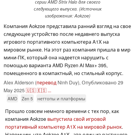
серии AMD Strix Halo для своего
следующего выпуска. (Источник
изображения: Aokzoe)
Компания Aokzoe представила ранний взгляд на свое
следующее устройство после недавнего выпуска
игрового портативного компьютера A1X на
мировом рынке. На этот раз компания пришла в мир
мини-ПК, который она надеется нарушить с
помощью варианта AMD Ryzen AI Max+ 395,
помещенного в компактный, но стильный корпус.
Alex Alderson (
перевод
Ninh Duy),
Опубликовано
29
May 2025
🇺🇸
🇪🇸
...
AMD
Zen 5
неттопы и платформы
Прошло совсем немного времени с тех пор, как
компания Aokzoe
выпустила свой игровой
портативный компьютер A1X на мировой рынок
.
Напомним, что Aokzoe A1X - это один из растущего