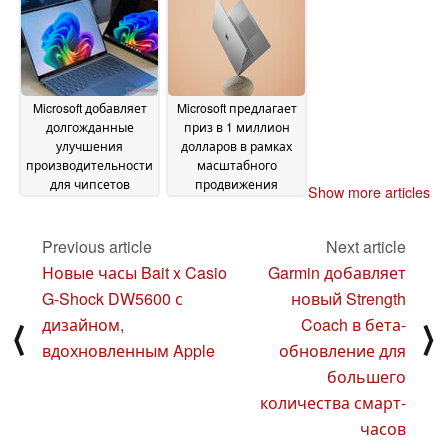
November 2024
Microsoft добавляет
Microsoft предлагает
долгожданные
приз в 1 миллион
улучшения
долларов в рамках
производительности
масштабного
для чипсетов
продвижения
Show more articles
Snapdragon X Plus и
поисковой системы
Snapdragon X Elite в
Bing
06 November 2024
новой сборке
Previous article
Next article
Windows 11
10 November
Новые часы Bait x Casio
Garmin добавляет
2024
G-Shock DW5600 с
новый Strength
дизайном,
Coach в бета-
⟨
⟩
вдохновленным Apple
обновление для
большего
количества смарт-
часов