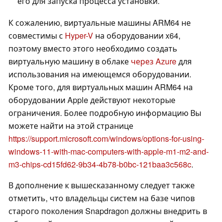
его для запуска процесса установки.
К сожалению, виртуальные машины ARM64 не
совместимы с
Hyper-V
на оборудовании x64,
поэтому вместо этого необходимо создать
виртуальную машину в облаке
через Azure
для
использования на имеющемся оборудовании.
Кроме того, для виртуальных машин ARM64 на
оборудовании Apple действуют некоторые
ограничения. Более подробную информацию Вы
можете найти на этой странице
https://support.microsoft.com/windows/options-for-using-
windows-11-with-mac-computers-with-apple-m1-m2-and-
m3-chips-cd15fd62-9b34-4b78-b0bc-121baa3c568c
.
В дополнение к вышесказанному следует также
отметить, что владельцы систем на базе чипов
старого поколения Snapdragon должны внедрить в