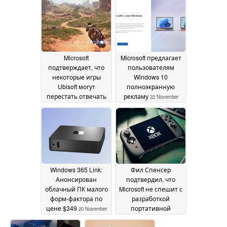
разрешения
28
November 2024
Microsoft
Microsoft предлагает
подтверждает, что
пользователям
некоторые игры
Windows 10
Ubisoft могут
полноэкранную
перестать отвечать
рекламу
22 November
на запросы в
2024
Windows 11 24H2
25
November 2024
Windows 365 Link:
Фил Спенсер
Анонсирован
подтвердил, что
облачный ПК малого
Microsoft не спешит с
форм-фактора по
разработкой
цене $349
портативной
20 November
игровой консоли
2024
14