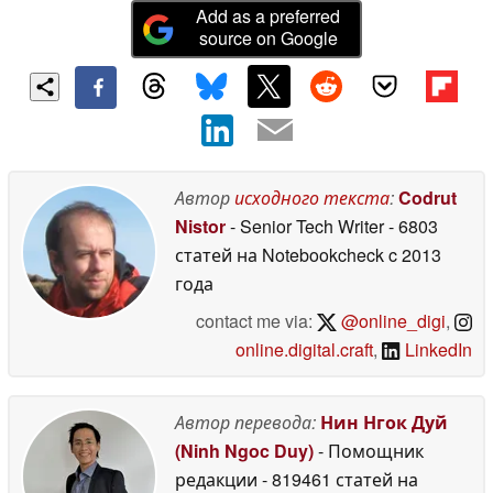
Add as a preferred
source on Google
Автор
исходного текста
:
Codrut
Nistor
- Senior Tech Writer
- 6803
статей на Notebookcheck
c 2013
года
contact me via:
@online_digi
,
online.digital.craft
,
LinkedIn
Автор перевода:
Нин Нгок Дуй
(Ninh Ngoc Duy)
- Помощник
редакции
- 819461 статей на