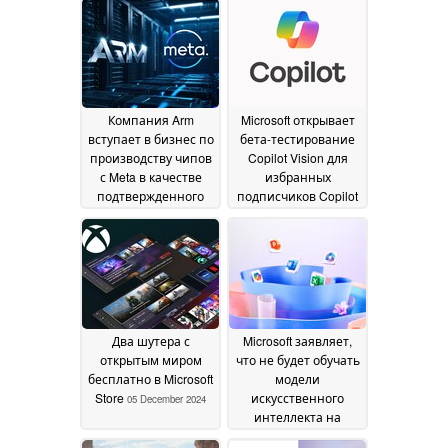
Компания Arm
Microsoft открывает
вступает в бизнес по
бета-тестирование
производству чипов
Copilot Vision для
с Meta в качестве
избранных
подтвержденного
подписчиков Copilot
клиента
Pro
14 February 2025
10 December 2024
Два шутера с
Microsoft заявляет,
открытым миром
что не будет обучать
бесплатно в Microsoft
модели
Store
искусственного
05 December 2024
интеллекта на
данных Office без