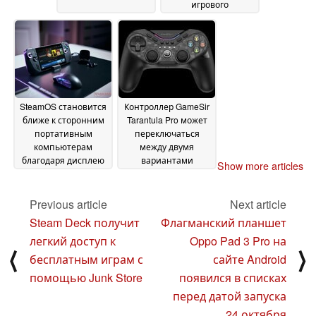
игрового
контроллера для
смартфонов
Backbone One
09
October 2024
SteamOS становится
Контроллер GameSir
ближе к сторонним
Tarantula Pro может
портативным
переключаться
компьютерам
между двумя
благодаря дисплею
вариантами
Show more articles
Asus ROG Ally и
расположения
поддержке VRR в
кнопок действия
09
Gamescope
Previous article
Next article
09 October
October 2024
2024
Steam Deck получит
Флагманский планшет
легкий доступ к
Oppo Pad 3 Pro на
⟨
⟩
бесплатным играм с
сайте Android
помощью Junk Store
появился в списках
перед датой запуска
24 октября