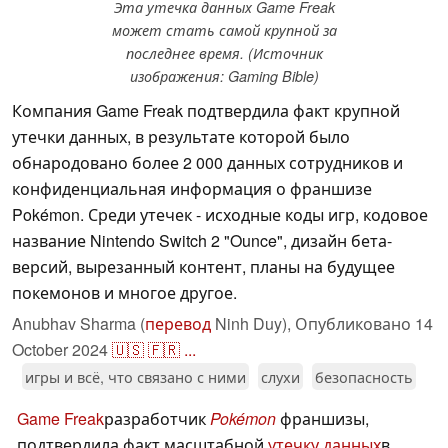
Эта утечка данных Game Freak
может стать самой крупной за
последнее время. (Источник
изображения: Gaming Bible)
Компания Game Freak подтвердила факт крупной
утечки данных, в результате которой было
обнародовано более 2 000 данных сотрудников и
конфиденциальная информация о франшизе
Pokémon. Среди утечек - исходные коды игр, кодовое
название Nintendo Switch 2 "Ounce", дизайн бета-
версий, вырезанный контент, планы на будущее
покемонов и многое другое.
Anubhav Sharma (
перевод
Ninh Duy),
Опубликовано
14
October 2024
🇺🇸
🇫🇷
...
игры и всё, что связано с ними
слухи
безопасность
Game Freak
разработчик
Pokémon
франшизы,
подтвердила факт масштабной
утечку данных
в