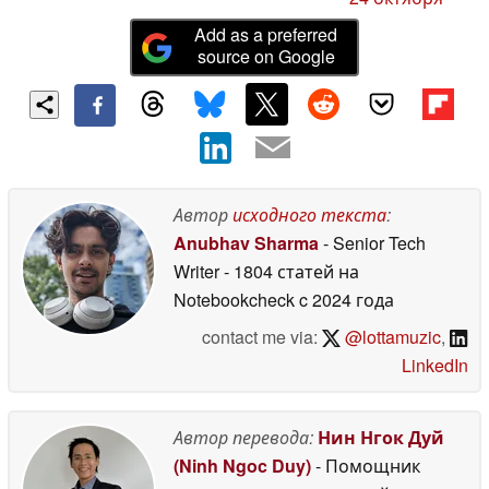
Add as a preferred
source on Google
Автор
исходного текста
:
Anubhav Sharma
- Senior Tech
Writer
- 1804 статей на
Notebookcheck
c 2024 года
contact me via:
@lottamuzic
,
LinkedIn
Автор перевода:
Нин Нгок Дуй
(Ninh Ngoc Duy)
- Помощник