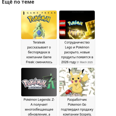
Ещё по теме
Teraleak
Сотрудничество
рассказывает о
Lego и Pokémon
беспорядках в
раскрыто, новые
компании Game
продукты появятся в
Freak: сменилось
2026 году
21 March 2025
несколько главных
директоров игр про
покемонов
15 October
2025
Pokémon Legends: Z-
Разработчик
A получает
Pokemon Go
многообещающее
подтвердил продажу
обновление, а
компании Scopely,