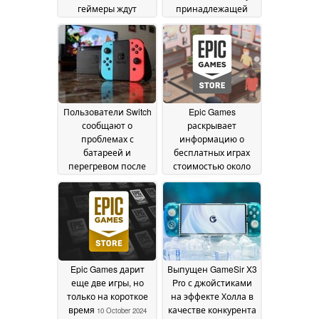
геймеры ждут
принадлежащей
точной даты выхода
Саудовской Аравии
18 March 2025
13 March 2025
Пользователи Switch
Epic Games
сообщают о
раскрывает
проблемах с
информацию о
батареей и
бесплатных играх
перегревом после
стоимостью около
обновления
$30, которые
прошивки 19.0.0
появятся на
29
следующей неделе
October 2024
11 October 2024
Epic Games дарит
Выпущен GameSir X3
еще две игры, но
Pro с джойстиками
только на короткое
на эффекте Холла в
время
качестве конкурента
10 October 2024