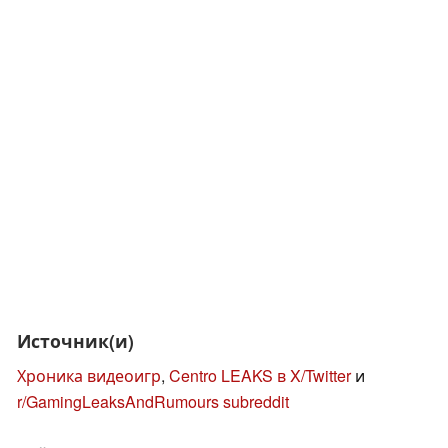
Источник(и)
Хроника видеоигр
,
Centro LEAKS в X/Twitter
и
r/GamingLeaksAndRumours subreddit