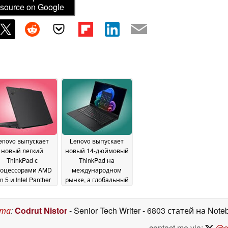
source on Google
enovo выпускает
Lenovo выпускает
новый легкий
новый 14-дюймовый
ThinkPad с
ThinkPad на
оцессорами AMD
международном
n 5 и Intel Panther
рынке, а глобальный
Lake
запуск состоится в
20 May 2026
ближайшее время
20
ста
:
Codrut Nistor
- Senior Tech Writer
- 6803 статей на Note
May 2026
contact me via:
@on