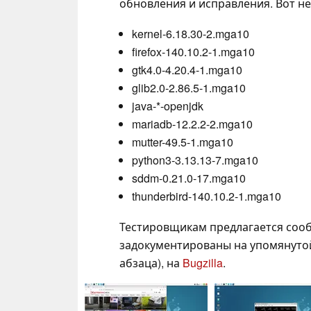
обновления и исправления. Вот не
kernel-6.18.30-2.mga10
firefox-140.10.2-1.mga10
gtk4.0-4.20.4-1.mga10
glib2.0-2.86.5-1.mga10
java-*-openjdk
mariadb-12.2.2-2.mga10
mutter-49.5-1.mga10
python3-3.13.13-7.mga10
sddm-0.21.0-17.mga10
thunderbird-140.10.2-1.mga10
Тестировщикам предлагается сооб
задокументированы на упомянутой 
абзаца), на
Bugzilla
.