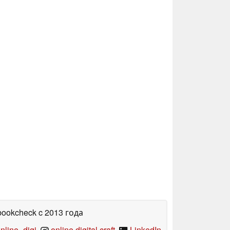
bookcheck
c 2013 года
line_digi
,
online.digital.craft
,
LinkedIn