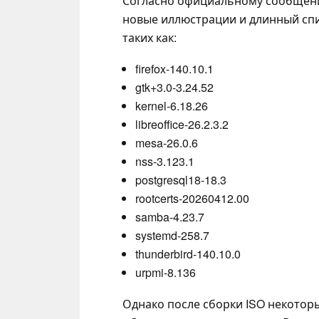
Согласно официальному сообщению
новые иллюстрации и длинный сп
таких как:
firefox-140.10.1
gtk+3.0-3.24.52
kernel-6.18.26
libreoffice-26.2.3.2
mesa-26.0.6
nss-3.123.1
postgresql18-18.3
rootcerts-20260412.00
samba-4.23.7
systemd-258.7
thunderbird-140.10.0
urpmi-8.136
Однако после сборки ISO некотор