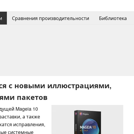
и
Сравнения производительности
Библиотека
тся с новыми иллюстрациями,
ями пакетов
дущей Mageia 10
аставки, а также
жатся исправления,
ные системные