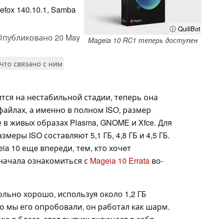
fox 140.10.1, Samba
ⓘ QuillBot
Опубликовано
20 May
Mageia 10 RC1 теперь доступен
 что связано с ним
ится на нестабильной стадии, теперь она
файлах, а именно в полном ISO, размер
же в живых образах Plasma, GNOME и Xfce. Для
еры ISO составляют 5,1 ГБ, 4,8 ГБ и 4,5 ГБ.
ia 10 еще впереди, тем, кто хочет
сначала ознакомиться с
Mageia 10 Errata
во-
ольно хорошо, используя около 1,2 ГБ
то мы его опробовали, он работал как шарм.