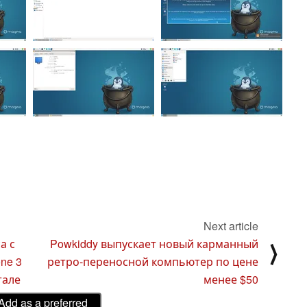
Next article
а с
Powkiddy выпускает новый карманный
⟩
ne 3
ретро-переносной компьютер по цене
тале
менее $50
Add as a preferred