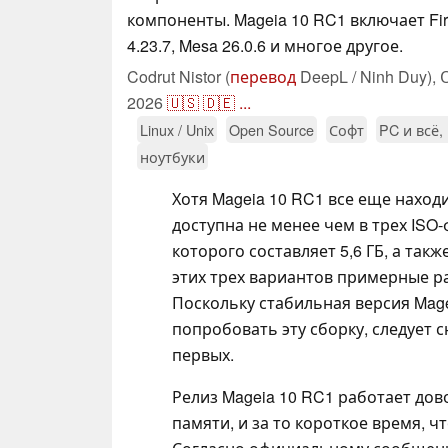
компоненты. Mageia 10 RC1 включает Fire
4.23.7, Mesa 26.0.6 и многое другое.
Codrut Nistor (
перевод
DeepL / Ninh Duy),
2026
🇺🇸
🇩🇪
...
Linux / Unix
Open Source
Софт
PC и всё,
ноутбуки
Хотя Mageia 10 RC1 все еще наход
доступна не менее чем в трех ISO-
которого составляет 5,6 ГБ, а так
этих трех вариантов примерные разм
Поскольку стабильная версия Mage
попробовать эту сборку, следует 
первых.
Релиз Mageia 10 RC1 работает дов
памяти, и за то короткое время, ч