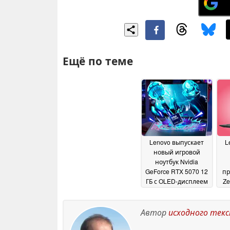
Ещё по теме
Lenovo выпускает
L
новый игровой
ноутбук Nvidia
GeForce RTX 5070 12
пр
ГБ с OLED-дисплеем
Ze
165 Гц
20 May 2026
Автор
исходного тек