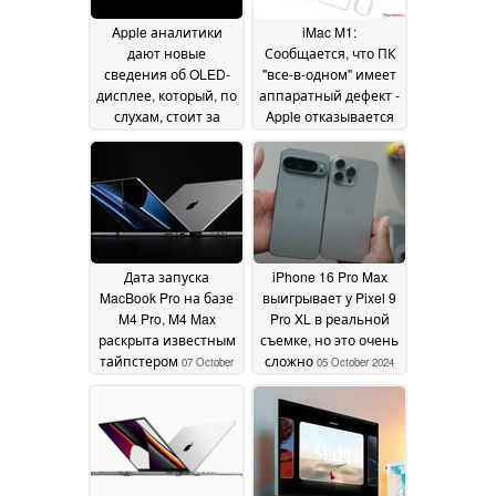
Apple аналитики
iMac M1:
дают новые
Сообщается, что ПК
сведения об OLED-
"все-в-одном" имеет
дисплее, который, по
аппаратный дефект -
слухам, стоит за
Apple отказывается
Apple iPhone 17 Air
от бесплатного
07
ремонта, высокая
October 2024
яркость дисплея -
это риск
07 October 2024
Дата запуска
iPhone 16 Pro Max
MacBook Pro на базе
выигрывает у Pixel 9
M4 Pro, M4 Max
Pro XL в реальной
раскрыта известным
съемке, но это очень
тайпстером
сложно
07 October
05 October 2024
2024