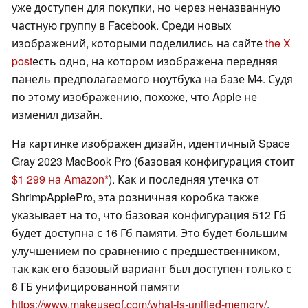
уже доступен для покупки, но через неназванную
частную группу в Facebook. Среди новых
изображений, которыми поделились на сайте
the X
post
есть одно, на котором изображена передняя
панель предполагаемого ноутбука на базе M4. Судя
по этому изображению, похоже, что Apple не
изменил дизайн.
На картинке изображен дизайн, идентичный Space
Gray 2023 MacBook Pro (базовая конфигурация стоит
$1 299 на Amazon
). Как и последняя утечка от
ShrimpApplePro, эта розничная коробка также
указывает на то, что базовая конфигурация 512 Гб
будет доступна с 16 Гб памяти. Это будет большим
улучшением по сравнению с предшественником,
так как его базовый вариант был доступен только с
8 ГБ унифицированной памяти
https://www.makeuseof.com/what-is-unified-memory/
.