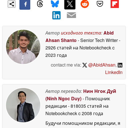
Автор
исходного текста
:
Abid
Ahsan Shanto
- Senior Tech Writer
-
2926 статей на Notebookcheck
c
2023 года
contact me via:
@AbidAhsan
,
LinkedIn
Автор перевода:
Нин Нгок Дуй
(Ninh Ngoc Duy)
- Помощник
редакции
- 818035 статей на
Notebookcheck
c 2008 года
Будучи помощником редакции, я