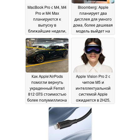
MacBook Pro с M4, M4
Bloomberg: Apple
Pro и M4 Max
планирует два
планируются к
дисплея для умного
выпуску в
дома, более дешевая
ближайшие недели,
модель выйдет на
хотя октябрьское
рынок в начале 2025
мероприятие теперь
года
02 October 2024
не определено
03
October 2024
Как Apple'AirPods
Apple Vision Pro 2 с
помогли вернуть
чипом M5 и
украденный Ferrari
интеллектуальной
812 GTS стоимостью
системой Apple
более полумиллиона
ожидается в 2H25,
долларов
никаких изменений
02 October
в характеристиках
2024
дисплея и цене не
предвидится
30
September 2024