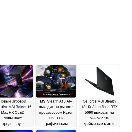
Новый игровой
MSI Stealth A16 AI+
GeForce MSI Stealth
тбук MSI Raider 16
выходит на рынок с
18 HX AI на базе RTX
Max HX OLED
процессором Ryzen
5090 выходит на
повышает
AI 9 HX и
рынок с 18-
предельную
графическим
дюймовым мини-
мощность,
процессором серии
светодиодным