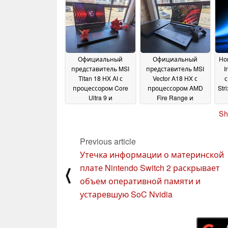
у
2026
Ul
Официальный
Официальный
Но
представитель MSI
представитель MSI
I
Titan 18 HX AI с
Vector A18 HX с
с
процессором Core
процессором AMD
Str
Ultra 9 и
Fire Range и
графическим
видеокартами серии
Sh
процессором серии
GeForce RTX 50
07
GeForce RTX 50
07
January 2025
January 2025
Previous article
Утечка информации о материнской
плате Nintendo Switch 2 раскрывает
⟨
объем оперативной памяти и
устаревшую SoC Nvidia