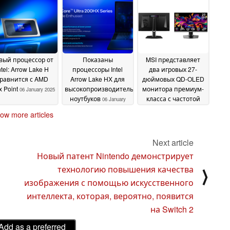
величивая Core
GeForce RTX 50
дисплеем в
07
tra 200HX
облегченном
01 January
January 2025
корпусе
2026
07 January 2025
вый процессор от
Показаны
MSI представляет
ntel: Arrow Lake H
процессоры Intel
два игровых 27-
равнится с AMD
Arrow Lake HX для
дюймовых QD-OLED
ix Point
высокопроизводительных
монитора премиум-
06 January 2025
ноутбуков
класса с частотой
06 January
обновления до 500
2025
ow more articles
Гц
03 January 2025
Next article
Новый патент Nintendo демонстрирует
технологию повышения качества
⟩
изображения с помощью искусственного
интеллекта, которая, вероятно, появится
на Switch 2
Add as a preferred