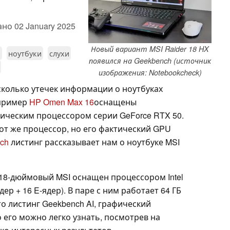
ано
02 January 2025
Новый вариант MSI Raider 18 HX
и
ноутбуки
слухи
появился на Geekbench (источник
изображения: Notebookcheck)
сколько утечек информации о ноутбуках
апример
HP Omen Max 16
оснащены
фическим процессором серии GeForce RTX 50.
от же процессор, но его фактический GPU
nch
листинг рассказывает нам о ноутбуке MSI
 18-дюймовый MSI оснащен процессором Intel
-ядер + 16 E-ядер). В паре с ним работает 64 ГБ
о листинг Geekbench AI, графический
 его можно легко узнать, посмотрев на