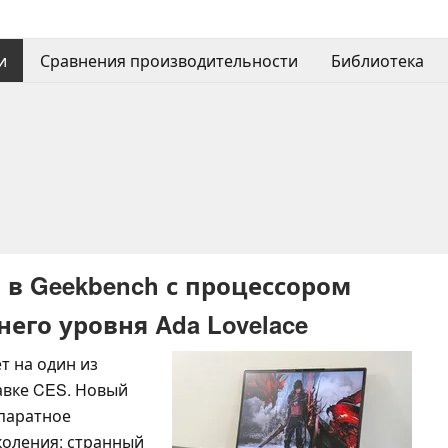
и
Сравнения производительности
Библиотека
я в Geekbench с процессором
него уровня Ada Lovelace
т на один из
авке CES. Новый
ппаратное
коления; странный