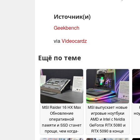
Источник(и)
Geekbench
via
Videocardz
Ещё по теме
MSI Raider 16 HX Max
MSI выпускает новые
Обновление
игровые ноутбуки
ноу
оперативной
AMD и Intel с Nvidia
памяти и SSD станет
GeForce RTX 5080 и
проще, чем когда-
RTX 5090 в конце
либо
этого года
31 January 2026
07 January