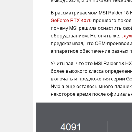
вывод JSON, и он покажет несколь
В рассматриваемом MSI Raider 18 
GeForce RTX 4070
прошлого поколе
почему MSI решила оснастить сво
оборудованием. Но опять же,
слух
предсказывал, что OEM-производи
аппаратное обеспечение разных 
Учитывая, что это MSI Raider 18 
более высокого класса определенн
включать и предложения серии GeF
Nvidia еще осталось много плашек
некоторое время после официально