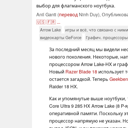
выбор для флагманского ноутбука.
Anil Ganti (
перевод
Ninh Duy),
Опубликов
🇺🇸
🇫🇷
...
Arrow Lake
игры и всё, что связано с ним
видеокарты GeForce
Графич. процессоры
За последний месяц мы видели не
нового поколения. Некоторые, н
процессором Arrow Lake-HX и гра
Новый
Razer Blade 18
использует т
остается загадкой. Теперь
Geekbe
Raider 18 HX.
Как и упомянутые выше ноутбуки,
Core Ultra 9 285 HX Arrow Lake (8 P
оперативной памяти. Поскольку эт
процессор напрямую не указан. Но