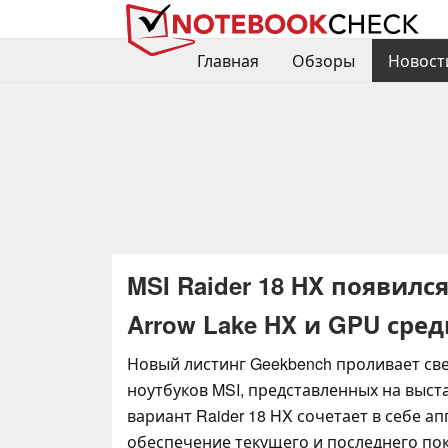
Главная
Обзоры
Новост
MSI Raider 18 HX появилс
Arrow Lake HX и GPU сред
Новый листинг Geekbench проливает све
ноутбуков MSI, представленных на выст
вариант Raider 18 HX сочетает в себе а
обеспечение текущего и последнего по