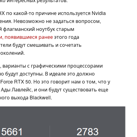
ко интересных результатов.
HX по какой-то причине используется Nvidia
ния. Невозможно не задаться вопросом,
й флагманский ноутбук старым
и, появившиеся ранее
этого года
тели будут смешивать и сочетать
поколений.
HX, варианты с графическими процессорами
о будут доступны. В идеале это должно
orce RTX 50. Но это говорит нам о том, что у
 Ады Лавлейс, и они будут существовать еще
го выхода Blackwell.