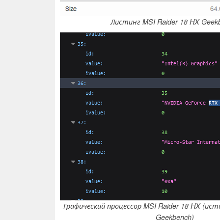
Листинг MSI Raider 18 HX Geek
Графический процессор MSI Raider 18 HX (ис
Geekbench)