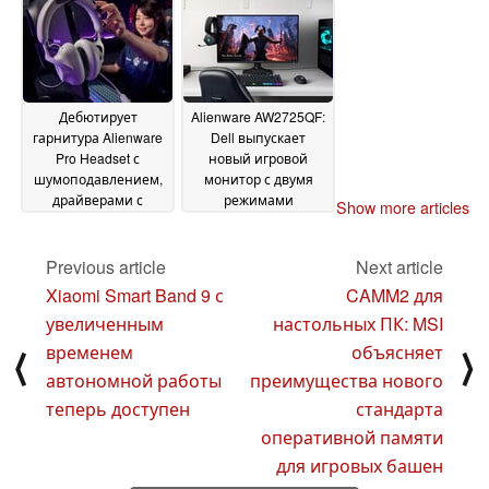
2025
памятью CAMM2
11
December 2024
Дебютирует
Alienware AW2725QF:
гарнитура Alienware
Dell выпускает
Pro Headset с
новый игровой
шумоподавлением,
монитор с двумя
драйверами с
режимами
Show more articles
графеновым
отображения в
покрытием и
Европе,
ориентацией на
Великобритании и
Previous article
Next article
киберспорт
США
24
12 September 2024
Xiaomi Smart Band 9 с
CAMM2 для
September 2024
увеличенным
настольных ПК: MSI
временем
объясняет
⟨
⟩
автономной работы
преимущества нового
теперь доступен
стандарта
оперативной памяти
для игровых башен