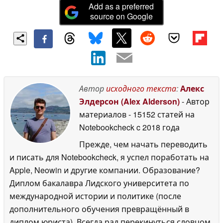
Add as a preferred
source on Google
Автор
исходного текста
:
Алекс
Элдерсон (Alex Alderson)
- Автор
материалов
- 15152 статей на
Notebookcheck
c 2018 года
Прежде, чем начать переводить
и писать для Notebookcheck, я успел поработать на
Apple, Neowin и другие компании. Образование?
Диплом бакалавра Лидского университета по
международной истории и политике (после
дополнительного обучения превращённый в
диплом юриста). Всегда рад перекинуться словцом