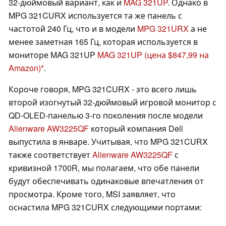
32-дюймовый вариант, как и
MAG 321UP
. Однако в
MPG 321CURX используется та же панель с
частотой 240 Гц, что и в модели
MPG 321URX
а не
менее заметная 165 Гц, которая используется в
мониторе MAG 321UP
MAG 321UP
(цена $847,99 на
Amazon)
.
Короче говоря, MPG 321CURX - это всего лишь
второй изогнутый 32-дюймовый игровой монитор с
QD-OLED-панелью 3-го поколения после модели
Alienware AW3225QF
который компания Dell
выпустила в январе. Учитывая, что MPG 321CURX
также соответствует
Alienware AW3225QF
с
кривизной 1700R, мы полагаем, что обе панели
будут обеспечивать одинаковые впечатления от
просмотра. Кроме того, MSI заявляет, что
оснастила MPG 321CURX следующими портами: