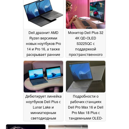
AMD Ryzen
2025
06 January
2025
Dell дразнит AMD
Монитор Dell Plus 32
Ryzen версиями
4K QD-OLED
новых ноутбуков Pro
S3225QC с
14 и Pro 16, а также
поддержкой
раскрывает ранние
пространственного
модели Intel
звука и необычной
06 January
QD-OLED панелью
2025
06
January 2025
Дебютирует линейка
Подробности о
ноутбуков Dell Plus с
рабочих станциях
Lunar Lake и
Dell Pro Max 16 и Dell
миниатюрным
Pro Max 18 Plus с
светодиодным
тандемными OLED-
дисплеем
дисплеями и
06 January
оперативной