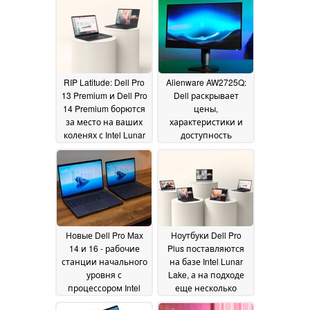
RIP Latitude: Dell Pro
Alienware AW2725Q:
13 Premium и Dell Pro
Dell раскрывает
14 Premium борются
цены,
за место на ваших
характеристики и
коленях с Intel Lunar
доступность
Lake и тандемными
преемника Alienware
OLED-опциями
AW2725DF и
07
почетного лауреата
January 2025
премии CES 2025
Innovation Award
07
January 2025
Новые Dell Pro Max
Ноутбуки Dell Pro
14 и 16 - рабочие
Plus поставляются
станции начального
на базе Intel Lunar
уровня с
Lake, а на подходе
процессором Intel
еще несколько
Core Ultra 9
вариантов Intel и
06 January