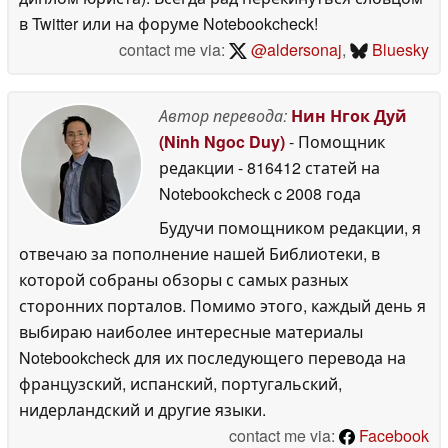
в Twitter или на форуме Notebookcheck!
contact me via:
@aldersonaj
,
Bluesky
Автор перевода:
Нин Нгок Дуй
(Ninh Ngoc Duy)
- Помощник
редакции
- 816412 статей на
Notebookcheck
c 2008 года
Будучи помощником редакции, я
отвечаю за пополнение нашей Библиотеки, в
которой собраны обзоры с самых разных
сторонних порталов. Помимо этого, каждый день я
выбираю наиболее интересные материалы
Notebookcheck для их последующего перевода на
французский, испанский, португальский,
нидерландский и другие языки.
contact me via:
Facebook