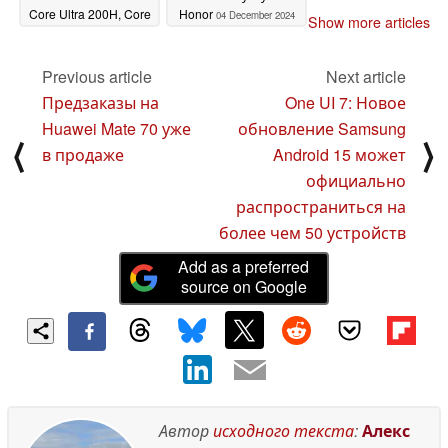
Core Ultra 200H, Core
Honor
04 December 2024
Show more articles
Ultra 200U и Core
200H/U в
преддверии
Previous article
Next article
выставки CES 2025
Предзаказы на
One UI 7: Новое
16 December 2024
Huawei Mate 70 уже
обновление Samsung
⟨
⟩
в продаже
Android 15 может
официально
распространиться на
более чем 50 устройств
Add as a preferred
source on Google
Автор
исходного текста
:
Алекс