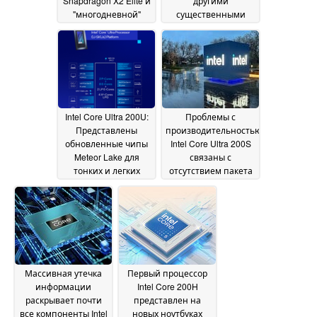
Snapdragon X2 Elite и
другими
"многодневной"
существенными
батареей
обновлениями
04 January
12
2026
December 2025
Intel Core Ultra 200U:
Проблемы с
Представлены
производительностью
обновленные чипы
Intel Core Ultra 200S
Meteor Lake для
связаны с
тонких и легких
отсутствием пакета
ноутбуков
PPM; четыре из пяти
06 January
проблем устранены
2025
23 December 2024
Массивная утечка
Первый процессор
информации
Intel Core 200H
раскрывает почти
представлен на
все компоненты Intel
новых ноутбуках