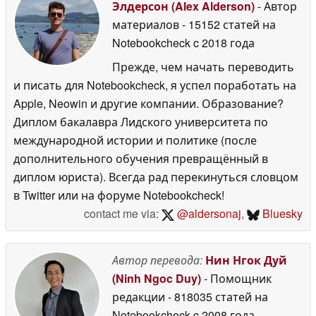
Элдерсон (Alex Alderson)
- Автор
материалов
- 15152 статей на
Notebookcheck
c 2018 года
Прежде, чем начать переводить
и писать для Notebookcheck, я успел поработать на
Apple, Neowin и другие компании. Образование?
Диплом бакалавра Лидского университета по
международной истории и политике (после
дополнительного обучения превращённый в
диплом юриста). Всегда рад перекинуться словцом
в Twitter или на форуме Notebookcheck!
contact me via:
@aldersonaj
,
Bluesky
Автор перевода:
Нин Нгок Дуй
(Ninh Ngoc Duy)
- Помощник
редакции
- 818035 статей на
Notebookcheck
c 2008 года