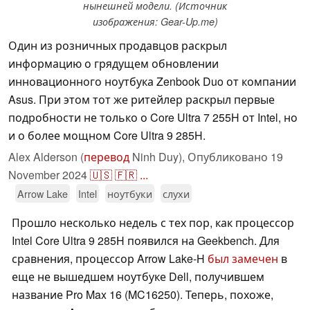
нынешней модели. (Источник
изображения: Gear-Up.me)
Один из розничных продавцов раскрыл
информацию о грядущем обновлении
инновационного ноутбука Zenbook Duo от компании
Asus. При этом тот же ритейлер раскрыл первые
подробности не только о Core Ultra 7 255H от Intel, но
и о более мощном Core Ultra 9 285H.
Alex Alderson (
перевод
Ninh Duy),
Опубликовано
19
November 2024
🇺🇸
🇫🇷
...
Arrow Lake
Intel
ноутбуки
слухи
Прошло несколько недель с тех пор, как процессор
Intel Core Ultra 9 285H появился на Geekbench. Для
сравнения, процессор Arrow Lake-H
был замечен
в
еще не вышедшем ноутбуке Dell, получившем
название Pro Max 16 (MC16250). Теперь, похоже,