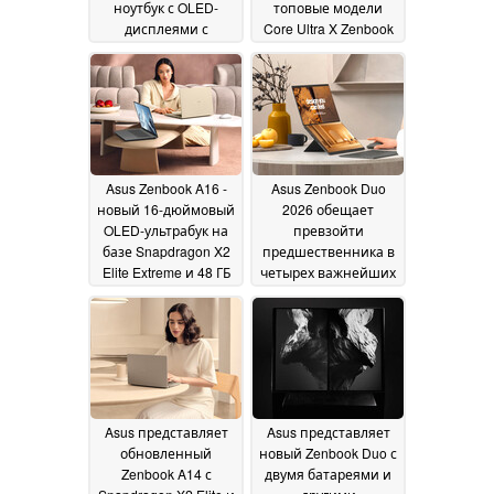
ноутбук с OLED-
топовые модели
дисплеями с
Core Ultra X Zenbook
разрешением 1,000
S14 и некоторые
нит
модели Zenbook S16
12 January 2026
12 January 2026
Asus Zenbook A16 -
Asus Zenbook Duo
новый 16-дюймовый
2026 обещает
OLED-ультрабук на
превзойти
базе Snapdragon X2
предшественника в
Elite Extreme и 48 ГБ
четырех важнейших
ОЗУ
областях
06 January 2026
06 January 2026
Asus представляет
Asus представляет
обновленный
новый Zenbook Duo с
Zenbook A14 с
двумя батареями и