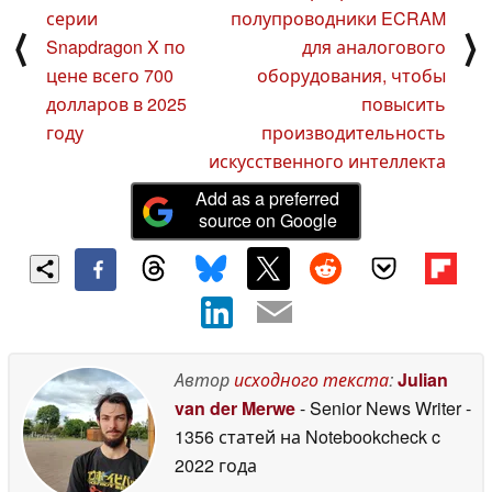
серии
полупроводники ECRAM
⟨
⟩
Snapdragon X по
для аналогового
цене всего 700
оборудования, чтобы
долларов в 2025
повысить
году
производительность
искусственного интеллекта
Add as a preferred
source on Google
Автор
исходного текста
:
Julian
van der Merwe
- Senior News Writer
-
1356 статей на Notebookcheck
c
2022 года