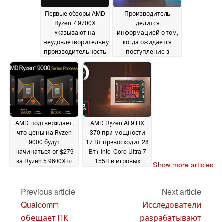
Первые обзоры AMD
Производитель
Ryzen 7 9700X
делится
указывают на
информацией о том,
неудовлетворительную
когда ожидается
производительность
поступление в
продажу мини-ПК
08 August 2024
AMD Strix Point
07
August 2024
AMD подтверждает,
AMD Ryzen AI 9 HX
что цены на Ryzen
370 при мощности
9000 будут
17 Вт превосходит 28
начинаться от $279
Вт+ Intel Core Ultra 7
за Ryzen 5 9600X
155H в игровых
07
Show more articles
тестах
August 2024
06 August 2024
Previous article
Next article
Qualcomm
Исследователи
обещает ПК
разрабатывают