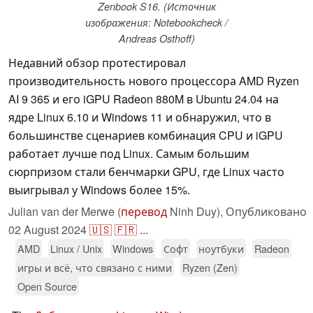
Zenbook S16. (Источник
изображения: Notebookcheck /
Andreas Osthoff)
Недавний обзор протестировал
производительность нового процессора AMD Ryzen
AI 9 365 и его iGPU Radeon 880M в Ubuntu 24.04 на
ядре Linux 6.10 и Windows 11 и обнаружил, что в
большинстве сценариев комбинация CPU и iGPU
работает лучше под Linux. Самым большим
сюрпризом стали бенчмарки GPU, где Linux часто
выигрывал у Windows более 15%.
Julian van der Merwe (
перевод
Ninh Duy),
Опубликовано
02 August 2024
🇺🇸
🇫🇷
...
AMD
Linux / Unix
Windows
Софт
ноутбуки
Radeon
игры и всё, что связано с ними
Ryzen (Zen)
Open Source