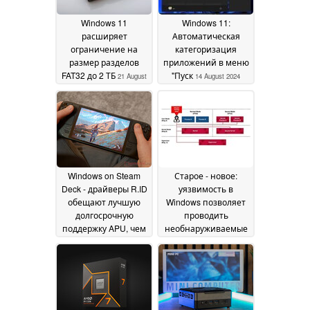
Windows 11
Windows 11:
расширяет
Автоматическая
ограничение на
категоризация
размер разделов
приложений в меню
FAT32 до 2 ТБ
"Пуск
21 August
14 August 2024
2024
Windows on Steam
Старое - новое:
Deck - драйверы R.ID
уязвимость в
обещают лучшую
Windows позволяет
долгосрочную
проводить
поддержку APU, чем
необнаруживаемые
Valve
атаки на понижение
11 August 2024
рейтинга
08 August 2024