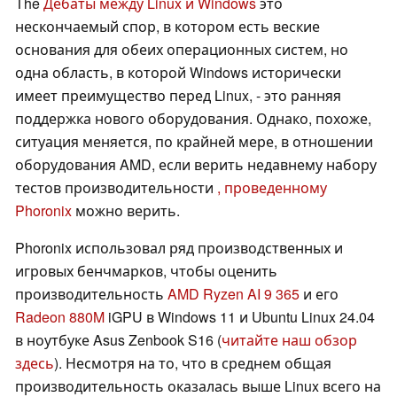
The
Дебаты между Linux и Windows
это
нескончаемый спор, в котором есть веские
основания для обеих операционных систем, но
одна область, в которой Windows исторически
имеет преимущество перед Linux, - это ранняя
поддержка нового оборудования. Однако, похоже,
ситуация меняется, по крайней мере, в отношении
оборудования AMD, если верить недавнему набору
тестов производительности
, проведенному
Phoronix
можно верить.
Phoronix использовал ряд производственных и
игровых бенчмарков, чтобы оценить
производительность
AMD Ryzen AI 9 365
и его
Radeon 880M
iGPU в Windows 11 и Ubuntu Linux 24.04
в ноутбуке Asus Zenbook S16 (
читайте наш обзор
здесь
). Несмотря на то, что в среднем общая
производительность оказалась выше Linux всего на