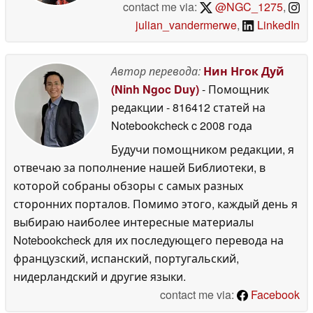
contact me via:
@NGC_1275
,
julian_vandermerwe
,
LinkedIn
Автор перевода:
Нин Нгок Дуй
(Ninh Ngoc Duy)
- Помощник
редакции
- 816412 статей на
Notebookcheck
c 2008 года
Будучи помощником редакции, я
отвечаю за пополнение нашей Библиотеки, в
которой собраны обзоры с самых разных
сторонних порталов. Помимо этого, каждый день я
выбираю наиболее интересные материалы
Notebookcheck для их последующего перевода на
французский, испанский, португальский,
нидерландский и другие языки.
contact me via:
Facebook