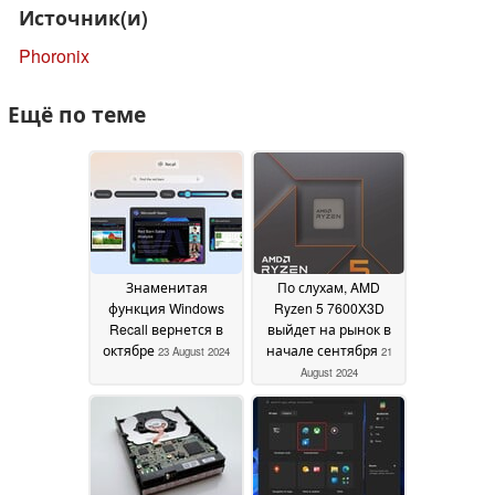
Источник(и)
Phoronix
Ещё по теме
Знаменитая
По слухам, AMD
функция Windows
Ryzen 5 7600X3D
Recall вернется в
выйдет на рынок в
октябре
начале сентября
23 August 2024
21
August 2024