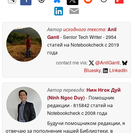
Автор
исходного текста
:
Anil
Ganti
- Senior Tech Writer
- 2954
статей на Notebookcheck
c 2019
года
contact me via:
@AnilGanti
,
Bluesky
,
LinkedIn
Автор перевода:
Нин Нгок Дуй
(Ninh Ngoc Duy)
- Помощник
редакции
- 815842 статей на
Notebookcheck
c 2008 года
Будучи помощником редакции, я
отвечаю за пополнение нашей Библиотеки, в