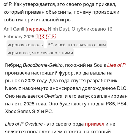
of P. Как утверждается, это своего рода приквел,
который призван объяснить, почему произошли
события оригинальной игры.
Anil Ganti (
перевод
Ninh Duy),
Опубликовано
13
February 2025
🇺🇸
🇫🇷
...
игровая консоль
PC и всё, что связано с ним
игры и всё, что связано с ними
Гибрид
Bloodborne-Sekiro
, похожий на Souls
Lies of P
произвела настоящий фурор, когда вышла на
рынок в 2023 году. Два года спустя разработчик
Neowiz наконец-то анонсировал долгожданное DLC.
Оно называется
Overture
, и его запуск запланирован
на лето 2025 года. Оно будет доступно для PS5, PS4,
Xbox Series S|X и PC.
Lies of P Overture
- это своего рода
приквел
и не
является продолжением сюжета, на который