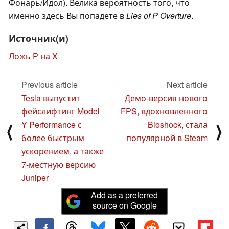
Фонарь/Идол). Велика вероятность того, что
именно здесь Вы попадете в
Lies of P Overture
.
Источник(и)
Ложь P на X
Previous article
Next article
Tesla выпустит
Демо-версия нового
фейслифтинг Model
FPS, вдохновленного
Y Performance с
Bioshock, стала
⟨
⟩
более быстрым
популярной в Steam
ускорением, а также
7-местную версию
Juniper
Add as a preferred
source on Google