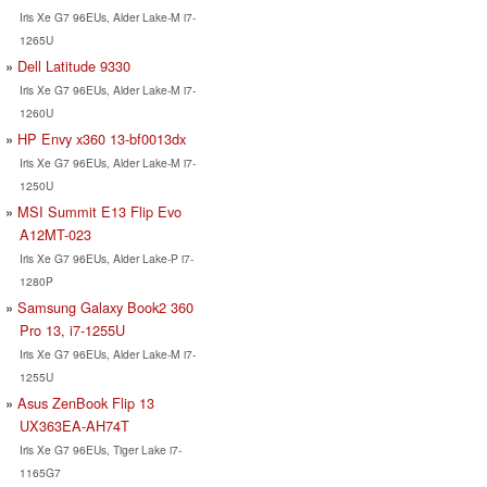
Iris Xe G7 96EUs, Alder Lake-M i7-
1265U
Dell Latitude 9330
Iris Xe G7 96EUs, Alder Lake-M i7-
1260U
HP Envy x360 13-bf0013dx
Iris Xe G7 96EUs, Alder Lake-M i7-
1250U
MSI Summit E13 Flip Evo
A12MT-023
Iris Xe G7 96EUs, Alder Lake-P i7-
1280P
Samsung Galaxy Book2 360
Pro 13, i7-1255U
Iris Xe G7 96EUs, Alder Lake-M i7-
1255U
Asus ZenBook Flip 13
UX363EA-AH74T
Iris Xe G7 96EUs, Tiger Lake i7-
1165G7