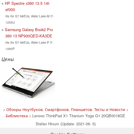
HP Spectre x360 13.5 14t-
ef000
Iris Xe G7 96EUs, Alder Lake-M i7-
1255U
Samsung Galaxy Book2 Pro
360 13 NP930QED-KA3DE
Iris Xe G7 96EUs, Alder Lake-P i7-
1260P
Цены
>
Обзоры Ноутбуков, Смартфонов, Планшетов. Тесты и Новости
>
Библиотека
> Lenovo ThinkPad X1 Titanium Yoga G1 20QB0018GE
Stefan Hinum (Update: 2021-06- 5)