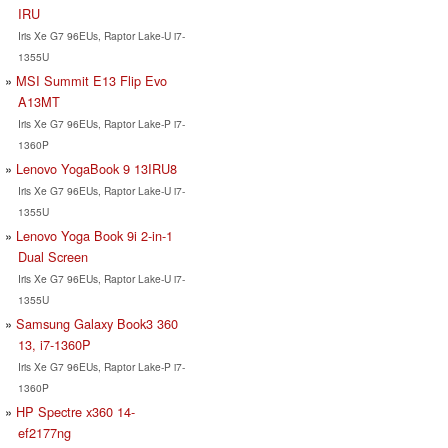
IRU
Iris Xe G7 96EUs, Raptor Lake-U i7-
1355U
MSI Summit E13 Flip Evo
A13MT
Iris Xe G7 96EUs, Raptor Lake-P i7-
1360P
Lenovo YogaBook 9 13IRU8
Iris Xe G7 96EUs, Raptor Lake-U i7-
1355U
Lenovo Yoga Book 9i 2-in-1
Dual Screen
Iris Xe G7 96EUs, Raptor Lake-U i7-
1355U
Samsung Galaxy Book3 360
13, i7-1360P
Iris Xe G7 96EUs, Raptor Lake-P i7-
1360P
HP Spectre x360 14-
ef2177ng