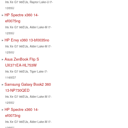
Iris Xe G7 96EUs, Raptor Lake-U i7-
1355U
HP Spectre x360 14-
ef0075ng
Iris Xe G7 96EUs, Alder Lake-M i7-
1255U
HP Envy x360 13-bf0035no
Iris Xe G7 96EUs, Alder Lake-M i7-
1250U
Asus ZenBook Flip S
UX371EA-HL753W
Iris Xe G7 96EUs, Tiger Lake i7-
1165G7
Samsung Galaxy Book2 360
13-NP730QED
Iris Xe G7 96EUs, Alder Lake-M i7-
1255U
HP Spectre x360 14-
ef0073ng
Iris Xe G7 96EUs, Alder Lake-M i7-
1255U