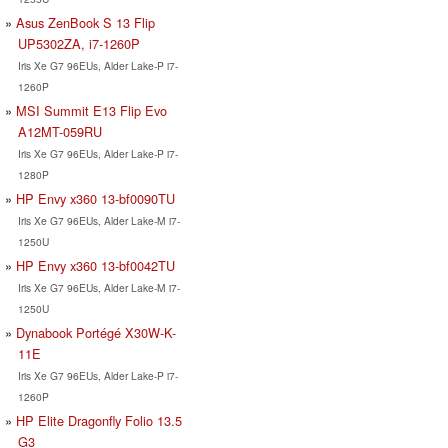
Asus ZenBook S 13 Flip
UP5302ZA, i7-1260P
Iris Xe G7 96EUs, Alder Lake-P i7-
1260P
MSI Summit E13 Flip Evo
A12MT-059RU
Iris Xe G7 96EUs, Alder Lake-P i7-
1280P
HP Envy x360 13-bf0090TU
Iris Xe G7 96EUs, Alder Lake-M i7-
1250U
HP Envy x360 13-bf0042TU
Iris Xe G7 96EUs, Alder Lake-M i7-
1250U
Dynabook Portégé X30W-K-
11E
Iris Xe G7 96EUs, Alder Lake-P i7-
1260P
HP Elite Dragonfly Folio 13.5
G3