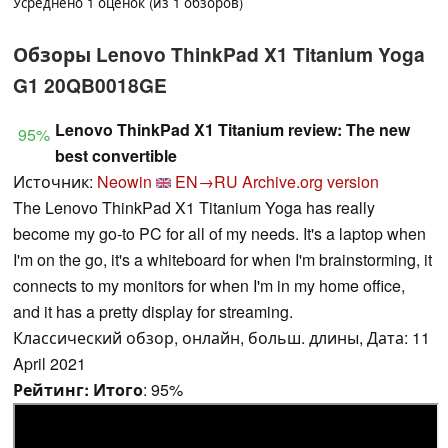
Усреднено
1
оценок (из
1
обзоров)
Обзоры Lenovo ThinkPad X1 Titanium Yoga
G1 20QB0018GE
Lenovo ThinkPad X1 Titanium review: The new
95%
best convertible
Источник:
Neowin
EN→RU
Archive.org version
The Lenovo ThinkPad X1 Titanium Yoga has really
become my go-to PC for all of my needs. It's a laptop when
I'm on the go, it's a whiteboard for when I'm brainstorming, it
connects to my monitors for when I'm in my home office,
and it has a pretty display for streaming.
Классический обзор, онлайн, больш. длины, Дата: 11
April 2021
Рейтинг:
Итого
: 95%