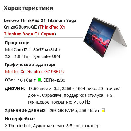
Характеристики
Lenovo ThinkPad X1 Titanium Yoga
G1 20QB0018GE (
ThinkPad X1
Titanium Yoga G1 Серия
)
Процессор
Intel Core i7-1180G7 4c/8t 4 x
2.2 - 4.6 ГГц, Tiger Lake-UP4
Графический адаптер
Intel Iris Xe Graphics G7 96EUs
ОЗУ
16 Гбайт
, DDR4-4266
Дисплей
13.50 дюйм. 3:2, 2256 x 1504 пикс. 201 точек/
дюйм, Capacitive, поддержка стилуса, IPS,
глянцевое покрытие: ✔, 60 Hz
Хранение данных
256 GB NVMe, 256 Гбайт
Интерфейсы
2 Thunderbolt, Аудиоразъёмы: 3.5mm, 1 сканер