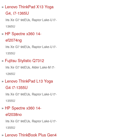
Lenovo ThinkPad X13 Yoga
G4, i7-1365U
Iris Xe G7 96EUs, Raptor Lake-U i7-
1365U
HP Spectre x360 14-
ef2074ng
Iris Xe G7 96EUs, Raptor Lake-U i7-
1355U
Fujitsu Stylistic Q7312
Iris Xe G7 96EUs, Alder Lake-M i7-
1265U
Lenovo ThinkPad L13 Yoga
G4 i7-1355U
Iris Xe G7 96EUs, Raptor Lake-U i7-
1355U
HP Spectre x360 14-
ef2038no
Iris Xe G7 96EUs, Raptor Lake-U i7-
1355U
Lenovo ThinkBook Plus Gen4