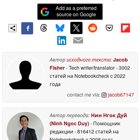
Add as a preferred
source on Google
Автор
исходного текста
:
Jacob
Fisher
- Tech writer/translator
- 3002
статей на Notebookcheck
c 2022
года
contact me via:
jacob67147
Автор перевода:
Нин Нгок Дуй
(Ninh Ngoc Duy)
- Помощник
редакции
- 816412 статей на
Notebookcheck
c 2008 года