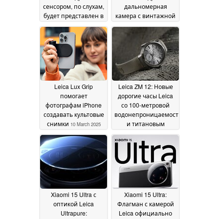
сенсором, по слухам,
дальномерная
будет представлен в
камера с винтажной
октябре
эстетикой
07 July 2025
10 May 2025
Leica Lux Grip
Leica ZM 12: Новые
помогает
дорогие часы Leica
фотографам iPhone
со 100-метровой
создавать культовые
водонепроницаемостью
снимки
и титановым
10 March 2025
корпусом
28 February
2025
Xiaomi 15 Ultra с
Xiaomi 15 Ultra:
оптикой Leica
Флагман с камерой
Ultrapure:
Leica официально