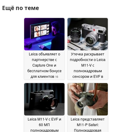
Ещё по теме
Leica объявляет о
Утечка раскрывает
партнерстве с
подробности о Leica
Capture One и
M11-V с
бесплатном бонусе
полнокадровым
для клиентов
сенсором и EVF в
16
компактном корпусе,
December 2025
а также намекает на
более низкую цену
26
August 2025
Leica M11-V с EVF и
Leica представляет
60 МП
M11-P Safari:
полнокадровым
Полнокадровая