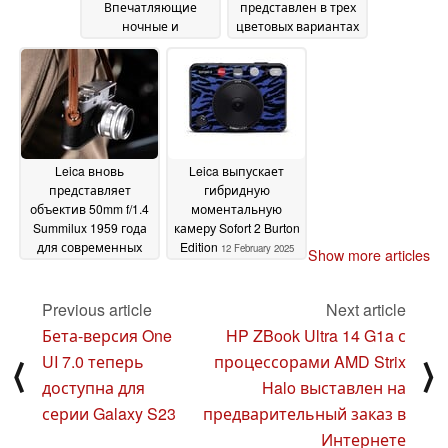
Впечатляющие
представлен в трех
ночные и
цветовых вариантах
портретные
24 February 2025
фотографии
25 February
2025
Leica вновь
Leica выпускает
представляет
гибридную
объектив 50mm f/1.4
моментальную
Summilux 1959 года
камеру Sofort 2 Burton
для современных
Edition
12 February 2025
Show more articles
камер Leica M
21
February 2025
Previous article
Next article
Бета-версия One
HP ZBook Ultra 14 G1a с
UI 7.0 теперь
процессорами AMD Strix
⟨
⟩
доступна для
Halo выставлен на
серии Galaxy S23
предварительный заказ в
Интернете