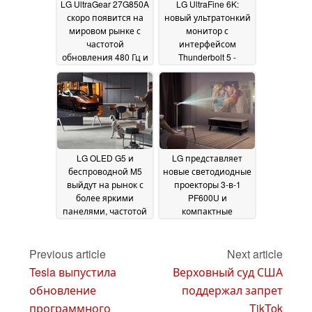
LG UltraGear 27G850A
LG UltraFine 6K:
скоро появится на
новый ультратонкий
мировом рынке с
монитор с
частотой
интерфейсом
обновления 480 Гц и
Thunderbolt 5 -
технологией Dual
потенциальный
Mode
конкурент Apple Pro
17 January 2025
Display XDR
07 January
2025
LG OLED G5 и
LG представляет
беспроводной M5
новые светодиодные
выйдут на рынок с
проекторы 3-в-1
более яркими
PF600U и
панелями, частотой
компактные
до 165 Гц и большим
лазерные проекторы
количеством
CineBeam S PU615U
функций
4K с HDR на
Previous article
Next article
искусственного
выставке CES 2025
05
Tesla выпустила
Верховный суд США
интеллекта, чем
January 2025
обновление
поддержал запрет
когда-либо прежде
06
January 2025
программного
TikTok