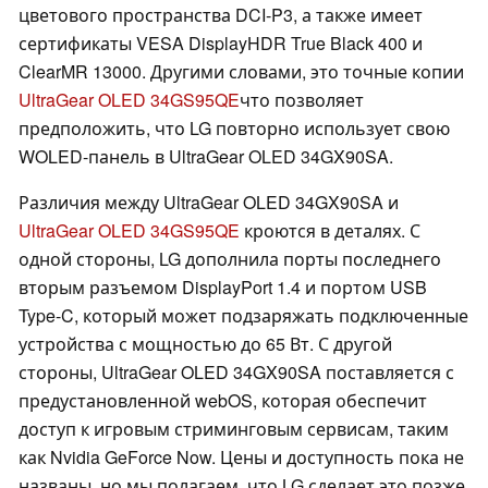
цветового пространства DCI-P3, а также имеет
сертификаты VESA DisplayHDR True Black 400 и
ClearMR 13000. Другими словами, это точные копии
UltraGear OLED 34GS95QE
что позволяет
предположить, что LG повторно использует свою
WOLED-панель в UltraGear OLED 34GX90SA.
Различия между UltraGear OLED 34GX90SA и
UltraGear OLED 34GS95QE
кроются в деталях. С
одной стороны, LG дополнила порты последнего
вторым разъемом DisplayPort 1.4 и портом USB
Type-C, который может подзаряжать подключенные
устройства с мощностью до 65 Вт. С другой
стороны, UltraGear OLED 34GX90SA поставляется с
предустановленной webOS, которая обеспечит
доступ к игровым стриминговым сервисам, таким
как Nvidia GeForce Now. Цены и доступность пока не
названы, но мы полагаем, что LG сделает это позже