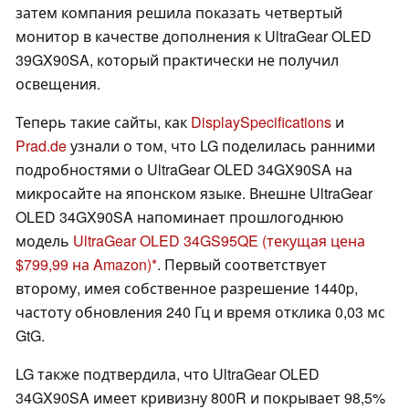
затем компания решила показать четвертый
монитор в качестве дополнения к UltraGear OLED
39GX90SA, который практически не получил
освещения.
Теперь такие сайты, как
DisplaySpecifications
и
Prad.de
узнали о том, что LG поделилась ранними
подробностями о UltraGear OLED 34GX90SA на
микросайте на японском языке. Внешне UltraGear
OLED 34GX90SA напоминает прошлогоднюю
модель
UltraGear OLED 34GS95QE
(текущая цена
$799,99 на Amazon)
. Первый соответствует
второму, имея собственное разрешение 1440p,
частоту обновления 240 Гц и время отклика 0,03 мс
GtG.
LG также подтвердила, что UltraGear OLED
34GX90SA имеет кривизну 800R и покрывает 98,5%