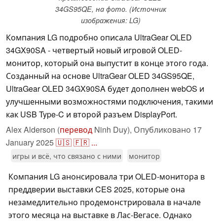
34GS95QE, на фото. (Источник
изображения: LG)
Компания LG подробно описала UltraGear OLED
34GX90SA - четвертый новый игровой OLED-
монитор, который она выпустит в конце этого года.
Созданный на основе UltraGear OLED 34GS95QE,
UltraGear OLED 34GX90SA будет дополнен webOS и
улучшенными возможностями подключения, такими
как USB Type-C и второй разъем DisplayPort.
Alex Alderson (
перевод
Ninh Duy),
Опубликовано
17
January 2025
🇺🇸
🇫🇷
...
игры и всё, что связано с ними
монитор
Компания LG анонсировала три OLED-монитора в
преддверии выставки CES 2025, которые она
незамедлительно продемонстрировала в начале
этого месяца на выставке в Лас-Вегасе. Однако