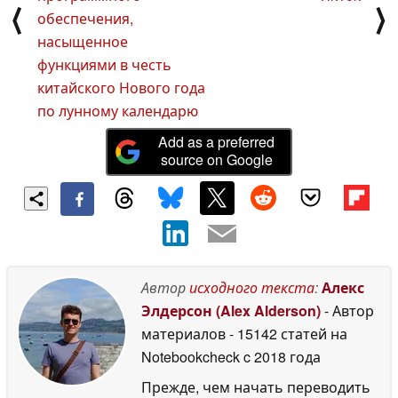
⟨
⟩
обеспечения,
насыщенное
функциями в честь
китайского Нового года
по лунному календарю
Add as a preferred
source on Google
Автор
исходного текста
:
Алекс
Элдерсон (Alex Alderson)
- Автор
материалов
- 15142 статей на
Notebookcheck
c 2018 года
Прежде, чем начать переводить