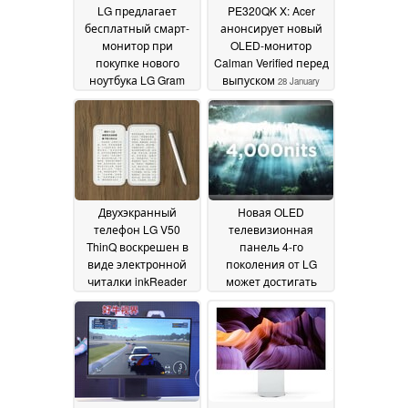
LG предлагает
PE320QK X: Acer
бесплатный смарт-
анонсирует новый
монитор при
OLED-монитор
покупке нового
Calman Verified перед
ноутбука LG Gram
выпуском
28 January
Book
30 January 2025
2025
Двухэкранный
Новая OLED
телефон LG V50
телевизионная
ThinQ воскрешен в
панель 4-го
виде электронной
поколения от LG
читалки inkReader
может достигать
Duo
пиковой яркости 4
17 January 2025
000 нит
17 January 2025