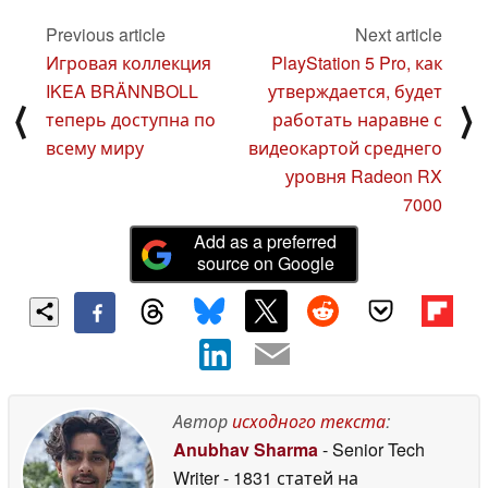
Previous article
Next article
Игровая коллекция
PlayStation 5 Pro, как
IKEA BRÄNNBOLL
утверждается, будет
⟨
⟩
теперь доступна по
работать наравне с
всему миру
видеокартой среднего
уровня Radeon RX
7000
Add as a preferred
source on Google
Автор
исходного текста
:
Anubhav Sharma
- Senior Tech
Writer
- 1831 статей на