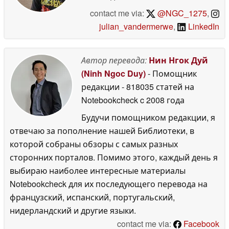
contact me via:
@NGC_1275
,
julian_vandermerwe
,
LinkedIn
Автор перевода:
Нин Нгок Дуй
(Ninh Ngoc Duy)
- Помощник
редакции
- 818035 статей на
Notebookcheck
c 2008 года
Будучи помощником редакции, я
отвечаю за пополнение нашей Библиотеки, в
которой собраны обзоры с самых разных
сторонних порталов. Помимо этого, каждый день я
выбираю наиболее интересные материалы
Notebookcheck для их последующего перевода на
французский, испанский, португальский,
нидерландский и другие языки.
contact me via:
Facebook