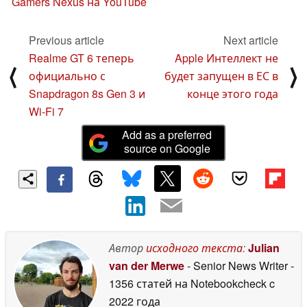
Gamers Nexus на YouTube
Previous article
Next article
Realme GT 6 теперь
Apple Интеллект не
⟨
⟩
официально с
будет запущен в ЕС в
Snapdragon 8s Gen 3 и
конце этого года
Wi-Fi 7
Add as a preferred
source on Google
Автор
исходного текста
:
Julian
van der Merwe
- Senior News Writer
-
1356 статей на Notebookcheck
c
2022 года