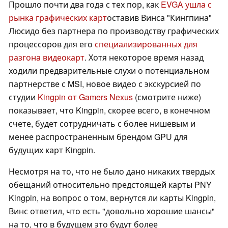
Прошло почти два года с тех пор, как
EVGA ушла с
рынка графических карт
оставив Винса "Кингпина"
Люсидо без партнера по производству графических
процессоров для его
специализированных для
разгона видеокарт
. Хотя некоторое время назад
ходили предварительные слухи о потенциальном
партнерстве с MSI, новое видео с экскурсией по
студии
Kingpin от Gamers Nexus
(смотрите ниже)
показывает, что Kingpin, скорее всего, в конечном
счете, будет сотрудничать с более нишевым и
менее распространенным брендом GPU для
будущих карт Kingpin.
Несмотря на то, что не было дано никаких твердых
обещаний относительно предстоящей карты PNY
Kingpin, на вопрос о том, вернутся ли карты Kingpin,
Винс ответил, что есть "довольно хорошие шансы"
на то, что в будущем это будут более