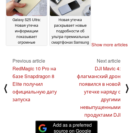
Galaxy S25 Ultra:
Новая утечка
Новая утечка
раскрывает новые
информации
подробности об
показывает
ультра-премиальных
огромные
смартфонах Samsung
Show more articles
преимущества по
05 November 2024
сравнению с Galaxy
Samsung S24 Ultra
Previous article
Next article
06
November 2024
RedMagic 10 Pro на
DJI Mavic 4:
базе Snapdragon 8
флагманский дрон
Elite получил
появился в новой
⟨
⟩
официальную дату
утечке наряду с
запуска
другими
невыпущенными
продуктами DJI
Add as a preferred
source on Google