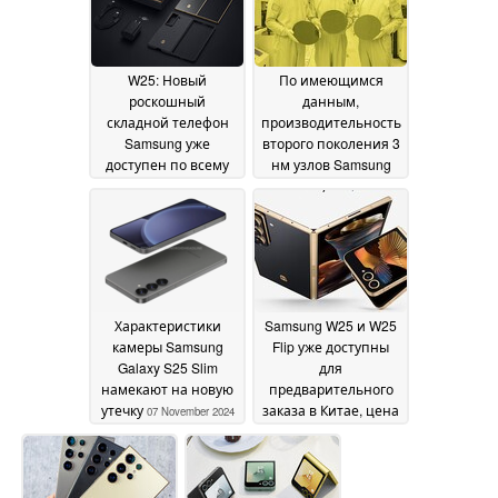
W25: Новый
По имеющимся
роскошный
данным,
складной телефон
производительность
Samsung уже
второго поколения 3
доступен по всему
нм узлов Samsung
миру через импорт
Foundry застряла на
уровне 20%
08 November 2024
07
November 2024
Характеристики
Samsung W25 и W25
камеры Samsung
Flip уже доступны
Galaxy S25 Slim
для
намекают на новую
предварительного
утечку
заказа в Китае, цена
07 November 2024
¥9,999
(~$1393/€1300)
06
November 2024