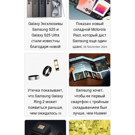
Galaxy Эксклюзивы
Показан новый
Samsung S25 и
складной Motorola
Galaxy S25 Ultra
Razr, который даст
стали известны
Samsung еще один
благодаря новой
шанс
08 November 2024
утечке
08 November 2024
Утечка показывает,
Samsung хочет,
что Samsung Galaxy
чтобы ее первый
Ring 2 может
смартфон с тройным
появиться раньше,
складыванием был
чем ожидалось
лучше, чем Huawei
08
Mate XT
November 2024
08 November 2024