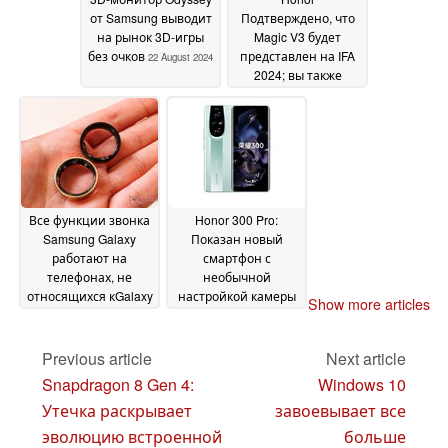
от Samsung выводит
Подтверждено, что
на рынок 3D-игры
Magic V3 будет
без очков
представлен на IFA
22 August 2024
2024; вы также
можете выиграть его
19 August 2024
Все функции звонка
Honor 300 Pro:
Samsung Galaxy
Показан новый
работают на
смартфон с
телефонах, не
необычной
относящихся кGalaxy
настройкой камеры
Show more articles
Android
13 August 2024
09 August 2024
Previous article
Next article
Snapdragon 8 Gen 4:
Windows 10
Утечка раскрывает
завоевывает все
эволюцию встроенной
больше