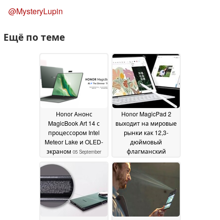
@MysteryLupin
Ещё по теме
Honor Анонс
Honor MagicPad 2
MagicBook Art 14 с
выходит на мировые
процессором Intel
рынки как 12,3-
Meteor Lake и OLED-
дюймовый
экраном
флагманский
05 September
планшет-убийца с
2024
Snapdragon 8s Gen 3,
быстрой зарядкой 66
Вт и AMOLED-
дисплеем 144 Гц без
мерцания
05 September
2024