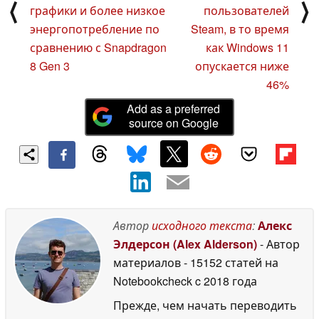
⟨
⟩
графики и более низкое
пользователей
энергопотребление по
Steam, в то время
сравнению с Snapdragon
как Windows 11
8 Gen 3
опускается ниже
46%
Add as a preferred
source on Google
Автор
исходного текста
:
Алекс
Элдерсон (Alex Alderson)
- Автор
материалов
- 15152 статей на
Notebookcheck
c 2018 года
Прежде, чем начать переводить