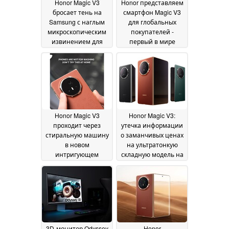
Honor Magic V3
Honor представляем
бросает тень на
смартфон Magic V3
Samsung с наглым
для глобальных
микроскопическим
покупателей -
извинением для
первый в мире
владельцев Galaxy Z
телефон с
Fold
технологией AI
30 August 2024
Defocus,
помогающей
предотвратить
близорукость
29 August
2024
Honor Magic V3
Honor Magic V3:
проходит через
утечка информации
стиральную машину
о заманчивых ценах
в новом
на ультратонкую
интригующем
складную модель на
тизере
старте продаж
25 August 2024
23
August 2024
3D-монитор Odyssey
Honor