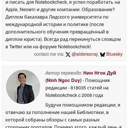
и писать для Notebookcheck, я успел поработать на
Apple, Neowin и другие компании. Образование?
Диплом бакалавра Лидского университета по
международной истории и политике (после
дополнительного обучения превращённый в
диплом юриста). Всегда рад перекинуться словцом
в Twitter или на форуме Notebookcheck!
contact me via:
@aldersonaj
,
Bluesky
Автор перевода:
Нин Нгок Дуй
(Ninh Ngoc Duy)
- Помощник
редакции
- 818035 статей на
Notebookcheck
c 2008 года
Будучи помощником редакции, я
отвечаю за пополнение нашей Библиотеки, в
которой собраны обзоры с самых разных
сторонних порталов. Помимо этого, каждый день я