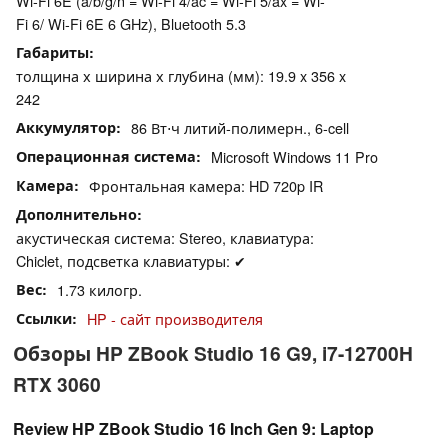
Wi-Fi 6E (a/b/g/n = Wi-Fi 4/ac = Wi-Fi 5/ax = Wi-
Fi 6/ Wi-Fi 6E 6 GHz), Bluetooth 5.3
Габариты
толщина х ширина х глубина (мм): 19.9 x 356 x
242
Аккумулятор
86 Вт⋅ч литий-полимерн., 6-cell
Операционная система
Microsoft Windows 11 Pro
Камера
Фронтальная камера: HD 720p IR
Дополнительно
акустическая система: Stereo, клавиатура:
Chiclet, подсветка клавиатуры: ✔
Вес
1.73 килогр.
Ссылки
HP - сайт производителя
Обзоры HP ZBook Studio 16 G9, i7-12700H
RTX 3060
Review HP ZBook Studio 16 Inch Gen 9: Laptop