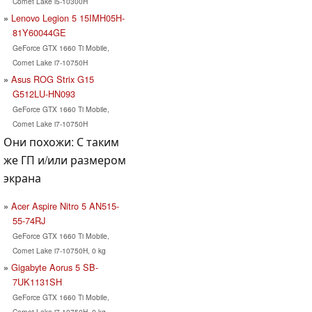
Comet Lake i5-10300H
Lenovo Legion 5 15IMH05H-
81Y60044GE
GeForce GTX 1660 Ti Mobile,
Comet Lake i7-10750H
Asus ROG Strix G15
G512LU-HN093
GeForce GTX 1660 Ti Mobile,
Comet Lake i7-10750H
Они похожи: С таким
же ГП и/или размером
экрана
Acer Aspire Nitro 5 AN515-
55-74RJ
GeForce GTX 1660 Ti Mobile,
Comet Lake i7-10750H, 0 kg
Gigabyte Aorus 5 SB-
7UK1131SH
GeForce GTX 1660 Ti Mobile,
Comet Lake i7-10750H, 0 kg