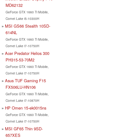
MD62132
GeForce GTX 1660 Ti Mobile,
Comet Lake i5-10300H
MSI GS66 Stealth 10SD-
614NL
GeForce GTX 1660 Ti Mobile,
Comet Lake i7-10750H
Acer Predator Helios 300
PH315-53-70M2
GeForce GTX 1660 Ti Mobile,
Comet Lake i7-10750H
Asus TUF Gaming F15
FX506LU-HN106
GeForce GTX 1660 Ti Mobile,
Comet Lake i7-10870H
HP Omen 15-ek0015ns
GeForce GTX 1660 Ti Mobile,
Comet Lake i7-10750H
MSI GF65 Thin 9SD-
657XES