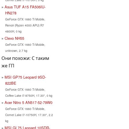
Asus TUF A15 FA506IU-
HN278
GeForce GTX 1660 Ti Mobile,
Renoir (Ryzen 4000 APU) R7
4800H, 0 kg
Clevo NH55
GeForce GTX 1660 Ti Mobile,
unknown, 2.7 kg
Они похожи: С таким
же ГП
MSI GP75 Leopard 9SD-
822BE
GeForce GTX 1660 Ti Mobile,
Coffee Lake i7-9750H, 17.30", 0 kg
Acer Nitro 5 AN517-52-79W0
GeForce GTX 1660 Ti Mobile,
Comet Lake i7-10750H, 17.30", 2.2
kg
MSI GL75 Leopard 10SDR-