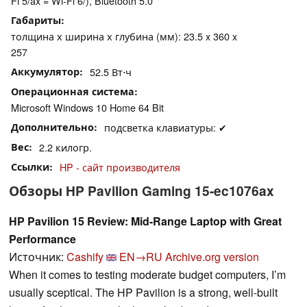
Fi 5/ax = Wi-Fi 6/), Bluetooth 5.0
Габариты
толщина х ширина х глубина (мм): 23.5 x 360 x
257
Аккумулятор
52.5 Вт⋅ч
Операционная система
Microsoft Windows 10 Home 64 Bit
Дополнительно
подсветка клавиатуры: ✔
Вес
2.2 килогр.
Ссылки
HP - сайт производителя
Обзоры HP Pavilion Gaming 15-ec1076ax
HP Pavilion 15 Review: Mid-Range Laptop with Great
Performance
Источник:
Cashify
EN→RU
Archive.org version
When it comes to testing moderate budget computers, I’m
usually sceptical. The HP Pavilion is a strong, well-built