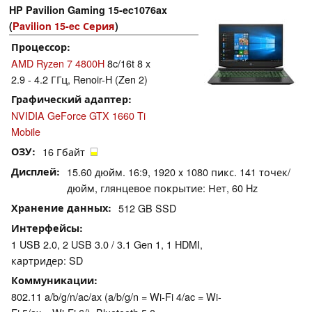
HP Pavilion Gaming 15-ec1076ax
(
Pavilion 15-ec Серия
)
Процессор
AMD Ryzen 7 4800H
8c/16t 8 x
2.9 - 4.2 ГГц, Renoir-H (Zen 2)
Графический адаптер
NVIDIA GeForce GTX 1660 Ti
Mobile
ОЗУ
16 Гбайт
Дисплей
15.60 дюйм. 16:9, 1920 x 1080 пикс. 141 точек/
дюйм, глянцевое покрытие: Нет, 60 Hz
Хранение данных
512 GB SSD
Интерфейсы
1 USB 2.0, 2 USB 3.0 / 3.1 Gen 1, 1 HDMI,
картридер: SD
Коммуникации
802.11 a/b/g/n/ac/ax (a/b/g/n = Wi-Fi 4/ac = Wi-