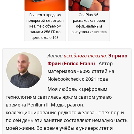
Вышел в продажу
OnePlus N6:
недорогой смартфон
распаковка перед
Realme с объемом
официальным
памяти 256 ГБ по
выпуском
27 June 2026
цене около 193
долларов
27 June 2026
Автор
исходного текста
:
Энрико
Фран (Enrico Frahn)
- Автор
материалов
- 9093 статей на
Notebookcheck
c 2021 года
Моя любовь к цифровым
технологиям светилась ярким светом уже во
времена Pentium II. Моды, разгон,
коллекционирование редкого железа - с тех пор и
по сей день эти занятия составляют немалую часть
моей жизни. Во время учёбы в университет я