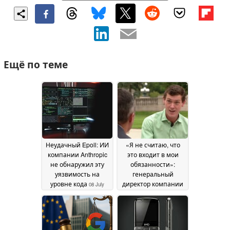
Ещё по теме
Неудачный Epoll: ИИ
«Я не считаю, что
компании Anthropic
это входит в мои
не обнаружил эту
обязанности»:
уязвимость на
генеральный
уровне кода
директор компании
08 July
Flock отвечает на
2026
опасения
относительно
злоупотребления