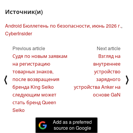
Источник(и)
Android Бюллетень по безопасности, июнь 2026 г.
,
CyberInsider
Previous article
Next article
Судя по новым заявкам
Взгляд на
на регистрацию
внутреннее
товарных знаков,
устройство
⟨
⟩
после возвращения
зарядного
бренда King Seiko
устройства Anker на
следующим может
основе GaN
стать бренд Queen
Seiko
Add as a preferred
source on Google