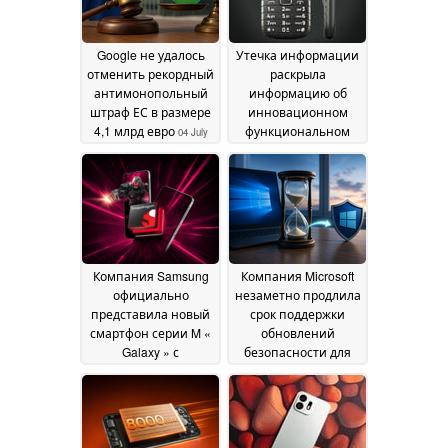
возможностями
камер
07 July 2026
Google не удалось
Утечка информации
отменить рекордный
раскрыла
антимонопольный
информацию об
штраф ЕС в размере
инновационном
4,1 млрд евро
функциональном
04 July
телефоне с
2026
сенсорной панелью
30 June 2026
Компания Samsung
Компания Microsoft
официально
незаметно продлила
представила новый
срок поддержки
смартфон серии M «
обновлений
Galaxy » с
безопасности для
аккумулятором
Windows 10 до 2027
емкостью 6 000 мА·ч
года
28 June 2026
29 June 2026