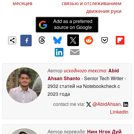
месяцев
связью и отслеживанием
движения руки
Add as a preferred
source on Google
Автор
исходного текста
:
Abid
Ahsan Shanto
- Senior Tech Writer
-
2932 статей на Notebookcheck
c
2023 года
contact me via:
@AbidAhsan
,
LinkedIn
Автор перевода:
Нин Нгок Дуй