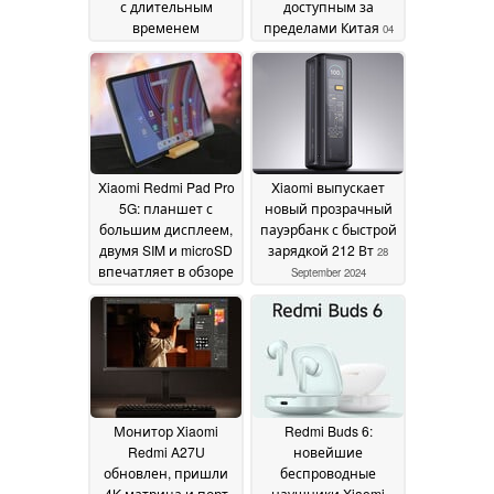
с длительным
доступным за
временем
пределами Китая
04
автономной работы
October 2024
10 October 2024
Xiaomi Redmi Pad Pro
Xiaomi выпускает
5G: планшет с
новый прозрачный
большим дисплеем,
пауэрбанк с быстрой
двумя SIM и microSD
зарядкой 212 Вт
28
впечатляет в обзоре
September 2024
30 September 2024
Монитор Xiaomi
Redmi Buds 6:
Redmi A27U
новейшие
обновлен, пришли
беспроводные
4K-матрица и порт
наушники Xiaomi