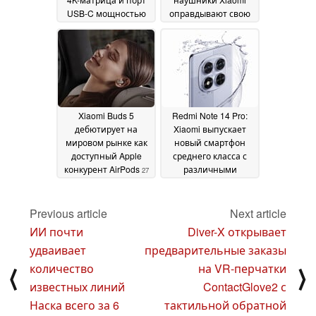
USB-C мощностью
оправдывают свою
90 Вт
бюджетную цену
27 September 2024
благодаря
поддержке ANC и
HyperOS Connect
27
September 2024
Xiaomi Buds 5
Redmi Note 14 Pro:
дебютирует на
Xiaomi выпускает
мировом рынке как
новый смартфон
доступный Apple
среднего класса с
конкурент AirPods
различными
27
обновлениями по
September 2024
сравнению со
старшей моделью
Previous article
Next article
Redmi Note 13 Pro 5G
ИИ почти
Diver-X открывает
26 September 2024
удваивает
предварительные заказы
количество
на VR-перчатки
⟨
⟩
известных линий
ContactGlove2 с
Наска всего за 6
тактильной обратной