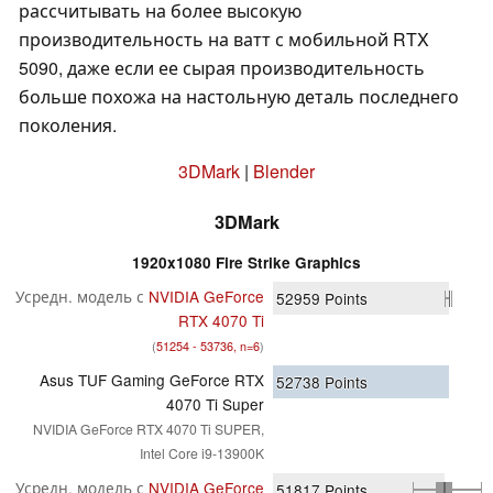
рассчитывать на более высокую
производительность на ватт с мобильной RTX
5090, даже если ее сырая производительность
больше похожа на настольную деталь последнего
поколения.
3DMark
|
Blender
3DMark
1920x1080 Fire Strike Graphics
Усредн. модель с
NVIDIA GeForce
52959
Points
RTX 4070 Ti
(
51254 - 53736, n=6
)
Asus TUF Gaming GeForce RTX
52738
Points
4070 Ti Super
NVIDIA GeForce RTX 4070 Ti SUPER,
Intel Core i9-13900K
Усредн. модель с
NVIDIA GeForce
51817
Points