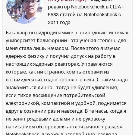
редактор Notebookcheck в США
-
5583 статей на Notebookcheck
c
2011 года
Бакалавр по гидродинамике в природных системах,
университет Калифорнии - эта учёная степень для
меня стала лишь началом. После этого я изучал
ядерную физику и получил допуск на работу в
настоящих ядерных реакторах. Управляются
которые, как ни странно, компьютерами из
восьмидесятых годов прошлого века. С таким надо
знакомиться лично - тогда не будет удивления,
если тихое восхищение потребительской
электроникой, компактной и удобной, поднимется
вдруг в сознании раз и навсегда. В те часы, когда я
не занят рядовыми делами и не руковожу
написанием обзоров для англоязычного раздела
Notebookcheck, я ухожу в игровой мир, следя за