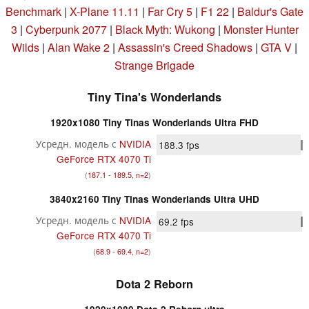
Benchmark
|
X-Plane 11.11
|
Far Cry 5
|
F1 22
|
Baldur's Gate
3
|
Cyberpunk 2077
|
Black Myth: Wukong
|
Monster Hunter
Wilds
|
Alan Wake 2
|
Assassin's Creed Shadows
|
GTA V
|
Strange Brigade
Tiny Tina's Wonderlands
1920x1080 Tiny Tinas Wonderlands Ultra FHD
Усредн. модель с
NVIDIA
188.3
fps
GeForce RTX 4070 Ti
(
187.1 - 189.5, n=2
)
3840x2160 Tiny Tinas Wonderlands Ultra UHD
Усредн. модель с
NVIDIA
69.2
fps
GeForce RTX 4070 Ti
(
68.9 - 69.4, n=2
)
Dota 2 Reborn