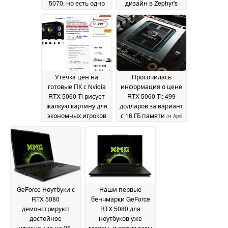
5070, но есть одно
дизайн в Zephyr's
ключевое отличие
Sakura Snow X
07
06 April
April 2025
2025
Утечка цен на
Просочилась
готовые ПК с Nvidia
информация о цене
RTX 5060 Ti рисует
RTX 5060 Ti: 499
жалкую картину для
долларов за вариант
экономных игроков
с 16 ГБ памяти
04 April
05 April 2025
2025
GeForce Ноутбуки с
Наши первые
RTX 5080
бенчмарки GeForce
демонстрируют
RTX 5080 для
достойное
ноутбуков уже
улучшение на 25-
готовы, и результаты