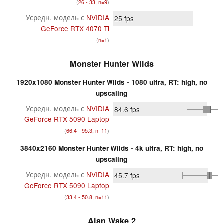
(
26 - 33, n=9
)
Усредн. модель с
NVIDIA
25
fps
GeForce RTX 4070 Ti
(
n=1
)
Monster Hunter Wilds
1920x1080 Monster Hunter Wilds - 1080 ultra, RT: high, no
upscaling
Усредн. модель с
NVIDIA
84.6
fps
GeForce RTX 5090 Laptop
(
66.4 - 95.3, n=11
)
3840x2160 Monster Hunter Wilds - 4k ultra, RT: high, no
upscaling
Усредн. модель с
NVIDIA
45.7
fps
GeForce RTX 5090 Laptop
(
33.4 - 50.8, n=11
)
Alan Wake 2