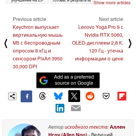
Show more articles
35% по сравнению с
примерно на 10%
ноутбуками с RTX
медленнее, чем у
4080 при чистой
мобильной RTX 5090
Previous article
Next article
растеризации
03 April
02 April 2025
Keychron выпускает
Lenovo Yoga Pro 9 с
2025
вертикальную мышь
Nvidia RTX 5060,
⟨
⟩
M5 с беспроводным
OLED-дисплеем 2,8 К,
опросом 8 кГц и
120 Гц - утечка
сенсором PixArt 3950
информации о цене
30,000 DPI
Add as a preferred
source on Google
Автор
исходного текста
:
Аллен
Нгоу (Allen Ngo)
- Ведущий