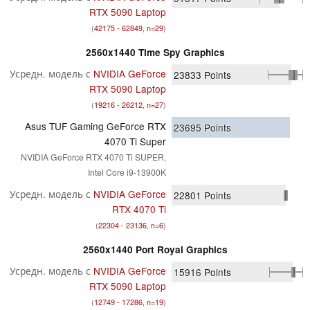
RTX 5090 Laptop
(
42175 - 62849, n=29
)
2560x1440 Time Spy Graphics
Усредн. модель с
NVIDIA GeForce
23833
Points
RTX 5090 Laptop
(
19216 - 26212, n=27
)
Asus TUF Gaming GeForce RTX
23695
Points
4070 Ti Super
NVIDIA GeForce RTX 4070 Ti SUPER,
Intel Core i9-13900K
Усредн. модель с
NVIDIA GeForce
22801
Points
RTX 4070 Ti
(
22304 - 23136, n=6
)
2560x1440 Port Royal Graphics
Усредн. модель с
NVIDIA GeForce
15916
Points
RTX 5090 Laptop
(
12749 - 17286, n=19
)