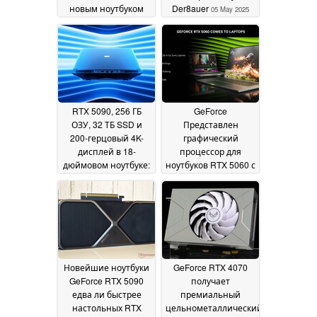
новым ноутбуком
Der8auer
05 May 2025
5070 Ti
демонстрирует
высокую
производительность
в нашем обзоре
09
May 2025
RTX 5090, 256 ГБ
GeForce
ОЗУ, 32 ТБ SSD и
Представлен
200-герцовый 4K-
графический
дисплей в 18-
процессор для
дюймовом ноутбуке:
ноутбуков RTX 5060 с
Представлен
8 ГБ GDDR7 VRAM и
Schenker Key 18 Pro
максимальной
мощностью 100 Вт
17 April 2025
16
April 2025
Новейшие ноутбуки
GeForce RTX 4070
GeForce RTX 5090
получает
едва ли быстрее
премиальный
настольных RTX
цельнометаллический