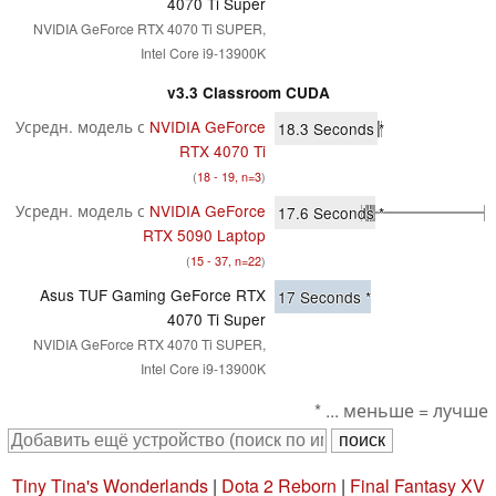
4070 Ti Super
NVIDIA GeForce RTX 4070 Ti SUPER,
Intel Core i9-13900K
v3.3 Classroom CUDA
Усредн. модель с
NVIDIA GeForce
18.3
Seconds *
RTX 4070 Ti
(
18 - 19, n=3
)
Усредн. модель с
NVIDIA GeForce
17.6
Seconds *
RTX 5090 Laptop
(
15 - 37, n=22
)
Asus TUF Gaming GeForce RTX
17
Seconds *
4070 Ti Super
NVIDIA GeForce RTX 4070 Ti SUPER,
Intel Core i9-13900K
* ... меньше = лучше
Tiny Tina's Wonderlands
|
Dota 2 Reborn
|
Final Fantasy XV